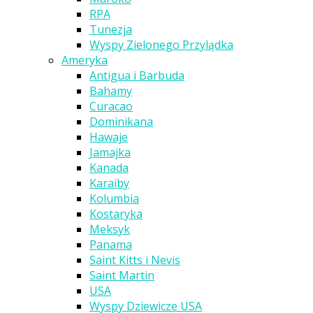
RPA
Tunezja
Wyspy Zielonego Przylądka
Ameryka
Antigua i Barbuda
Bahamy
Curacao
Dominikana
Hawaje
Jamajka
Kanada
Karaiby
Kolumbia
Kostaryka
Meksyk
Panama
Saint Kitts i Nevis
Saint Martin
USA
Wyspy Dziewicze USA