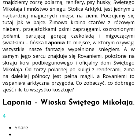
znajdziemy zorzę polarną, renifery, psy husky, Świętego
Mikołaja i mnóstwo śniegu. Stolica Arktyki, jest jednym z
najbardziej magicznych miejsc na ziemi. Poczujemy się
tutaj jak w bajce. Zimowa kraina czarów z różowym
niebem, przejażdżkami psimi zaprzęgami, oszronionymi
jodłami, parującą gorącą czekoladą i migoczącymi
światłami – fińska
Laponia
to miejsce, w którym ożywają
wszystkie nasze fantazje wypełnione śniegiem. A w
samym jego sercu znajduje się Rovaniemi, położone na
skraju koła podbiegunowego i oficjalny dom Świętego
Mikołaja. Od zorzy polarnej po kuligi z reniferami, zima
na dalekiej północy jest pełna magii, a Rovaniemi to
wspaniała arktyczna przygoda. Co zobaczyć, co dobrego
zjeść i ile to wszystko kosztuje?
Laponia – Wioska Świętego Mikołaja.
4
Share