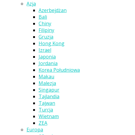
Azja
Azerbejdżan
Bali
Chiny
Filipiny
Gruzja
Hong Kong
Izrael
Japonia
Jordania
Korea Południowa
Makau
Malezja
Singapur
Tajlandia
Tajwan
Turcja
Wietnam
ZEA
Europa