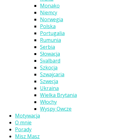
Monako
Niemcy
Norwegia
Polska
Portugalia
Rumunia
Serbia
Słowacja
Svalbard
Szkocja
Szwajcaria
Szwecja
Ukraina
Wielka Brytania
Włochy
Wyspy Owcze
Motywacja
O mnie
Porady
Misz Masz