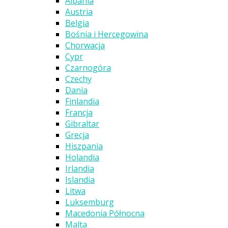
Albania
Austria
Belgia
Bośnia i Hercegowina
Chorwacja
Cypr
Czarnogóra
Czechy
Dania
Finlandia
Francja
Gibraltar
Grecja
Hiszpania
Holandia
Irlandia
Islandia
Litwa
Luksemburg
Macedonia Północna
Malta