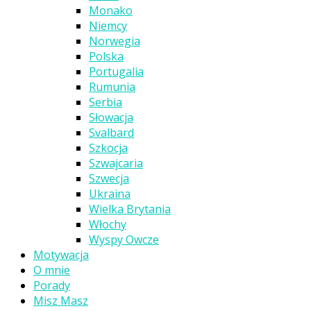
Monako
Niemcy
Norwegia
Polska
Portugalia
Rumunia
Serbia
Słowacja
Svalbard
Szkocja
Szwajcaria
Szwecja
Ukraina
Wielka Brytania
Włochy
Wyspy Owcze
Motywacja
O mnie
Porady
Misz Masz