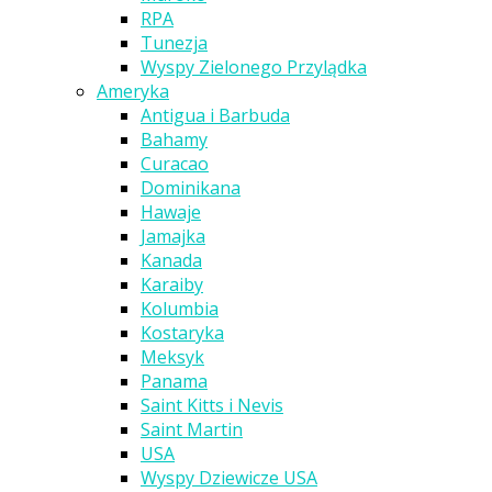
RPA
Tunezja
Wyspy Zielonego Przylądka
Ameryka
Antigua i Barbuda
Bahamy
Curacao
Dominikana
Hawaje
Jamajka
Kanada
Karaiby
Kolumbia
Kostaryka
Meksyk
Panama
Saint Kitts i Nevis
Saint Martin
USA
Wyspy Dziewicze USA