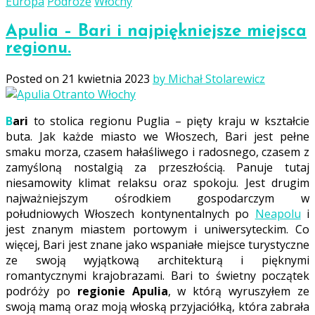
Europa
Podróże
Włochy
Apulia – Bari i najpiękniejsze miejsca
regionu.
Posted on
21 kwietnia 2023
by Michał Stolarewicz
Bari
to stolica regionu Puglia – pięty kraju w kształcie
buta. Jak każde miasto we Włoszech, Bari jest pełne
smaku morza, czasem hałaśliwego i radosnego, czasem z
zamyśloną nostalgią za przeszłością. Panuje tutaj
niesamowity klimat relaksu oraz spokoju. Jest drugim
najważniejszym ośrodkiem gospodarczym w
południowych Włoszech kontynentalnych po
Neapolu
i
jest znanym miastem portowym i uniwersyteckim. Co
więcej, Bari jest znane jako wspaniałe miejsce turystyczne
ze swoją wyjątkową architekturą i pięknymi
romantycznymi krajobrazami. Bari to świetny początek
podróży po
regionie Apulia
, w którą wyruszyłem ze
swoją mamą oraz moją włoską przyjaciółką, która zabrała