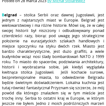
Posted on
28 marca 2023
by Michał Stolarewicz
Belgrad
– stolica Serbii oraz dawnej Jugosławii, jest
jednym z najstarszych miast w Europie. Belgrad jest
wielowarstwowy i ma różne historie. Mówi się, że w całej
swojej historii był niszczony i odbudowywany ponad
czterdzieści razy, biorąc pod uwagę jego strategiczne
położenie na eurazjatyckich szlakach handlowych i
miejsce spoczynku na styku dwóch rzek. Miasto jest
bardzo charakterystyczne, jest dużo graffiti, a wiele
budynków wciąż nosi ślady bombardowań NATO z 1999
roku. To miasto do spacerów, podziwiania architektury,
historii i wyobrażania sobie, jak kiedyś wyglądała
kwitnąca stolica Jugosławii. Jeśli kochacie surowe,
bezpretensjonalne miasta, to odwiedzenie Belgradu
będzie świetnym doświadczeniem. Lokalna kuchnia jest
tutaj również fantastyczna! Przyznam się szczerze, że mój
powód dla którego znalazłem się w tym mieście jest
trochę inny. Serbia to ostatni kraj w Europie, w którym
jeszcze nie byłem. Jedno z moich podróżniczych marzeń