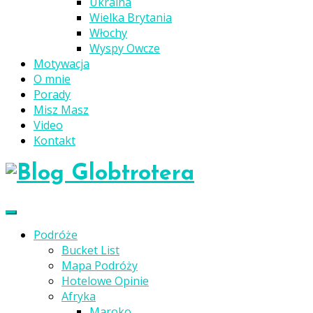
Ukraina
Wielka Brytania
Włochy
Wyspy Owcze
Motywacja
O mnie
Porady
Misz Masz
Video
Kontakt
Podróże
Bucket List
Mapa Podróży
Hotelowe Opinie
Afryka
Maroko