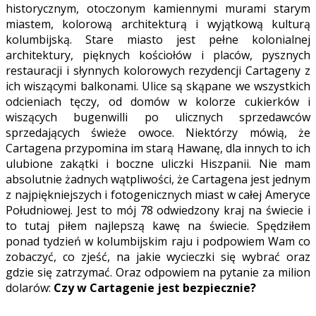
historycznym, otoczonym kamiennymi murami starym
miastem, kolorową architekturą i wyjątkową kulturą
kolumbijską. Stare miasto jest pełne kolonialnej
architektury, pięknych kościołów i placów, pysznych
restauracji i słynnych kolorowych rezydencji Cartageny z
ich wiszącymi balkonami. Ulice są skąpane we wszystkich
odcieniach tęczy, od domów w kolorze cukierków i
wiszących bugenwilli po ulicznych sprzedawców
sprzedających świeże owoce. Niektórzy mówią, że
Cartagena przypomina im starą Hawanę, dla innych to ich
ulubione zakątki i boczne uliczki Hiszpanii. Nie mam
absolutnie żadnych wątpliwości, że Cartagena jest jednym
z najpiękniejszych i fotogenicznych miast w całej Ameryce
Południowej. Jest to mój 78 odwiedzony kraj na świecie i
to tutaj piłem najlepszą kawę na świecie. Spędziłem
ponad tydzień w kolumbijskim raju i podpowiem Wam co
zobaczyć, co zjeść, na jakie wycieczki się wybrać oraz
gdzie się zatrzymać. Oraz odpowiem na pytanie za milion
dolarów:
Czy w Cartagenie jest bezpiecznie?