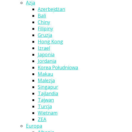
Azja
Azerbejdżan
Bali
Chiny
Filipiny
Gruzja
Hong Kong
Izrael
Japonia
Jordania
Korea Południowa
Makau
Malezja
Singapur
Tajlandia
Tajwan
Turcja
Wietnam
ZEA
Europa