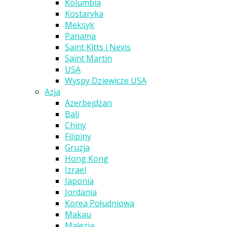
Kolumbia
Kostaryka
Meksyk
Panama
Saint Kitts i Nevis
Saint Martin
USA
Wyspy Dziewicze USA
Azja
Azerbejdżan
Bali
Chiny
Filipiny
Gruzja
Hong Kong
Izrael
Japonia
Jordania
Korea Południowa
Makau
Malezja