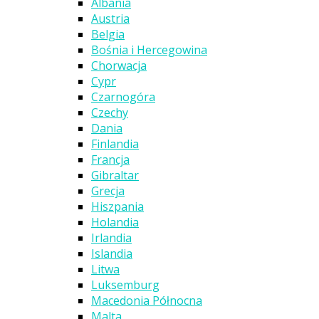
Albania
Austria
Belgia
Bośnia i Hercegowina
Chorwacja
Cypr
Czarnogóra
Czechy
Dania
Finlandia
Francja
Gibraltar
Grecja
Hiszpania
Holandia
Irlandia
Islandia
Litwa
Luksemburg
Macedonia Północna
Malta