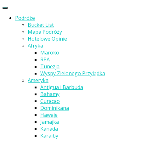
Podróże
Bucket List
Mapa Podróży
Hotelowe Opinie
Afryka
Maroko
RPA
Tunezja
Wyspy Zielonego Przylądka
Ameryka
Antigua i Barbuda
Bahamy
Curacao
Dominikana
Hawaje
Jamajka
Kanada
Karaiby