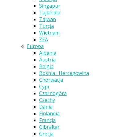
Singapur
Tajlandia
Tajwan
Turcja
Wietnam
ZEA
Europa
Albania
Austria
Belgia
Bośnia i Hercegowina
Chorwacja
Cypr
Czarnogóra
Czechy
Dania
Finlandia
Francja
Gibraltar
Grecja