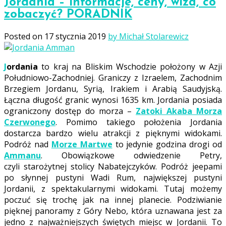
Jordania – informacje, ceny, wiza, co
zobaczyć? PORADNIK
Posted on
17 stycznia 2019
by Michał Stolarewicz
Jordania
to kraj na Bliskim Wschodzie położony w Azji
Południowo-Zachodniej. Graniczy z Izraelem, Zachodnim
Brzegiem Jordanu, Syrią, Irakiem i Arabią Saudyjską.
Łączna długość granic wynosi 1635 km. Jordania posiada
ograniczony dostęp do morza –
Zatoki Akaba Morza
Czerwonego
. Pomimo takiego położenia Jordania
dostarcza bardzo wielu atrakcji z pięknymi widokami.
Podróż nad
Morze Martwe
to jedynie godzina drogi od
Ammanu
. Obowiązkowe odwiedzenie Petry,
czyli starożytnej stolicy Nabatejczyków. Podróż jeepami
po słynnej pustyni Wadi Rum, największej pustyni
Jordanii, z spektakularnymi widokami. Tutaj możemy
poczuć się trochę jak na innej planecie. Podziwianie
pięknej panoramy z Góry Nebo, która uznawana jest za
jedno z najważniejszych świętych miejsc w Jordanii. To