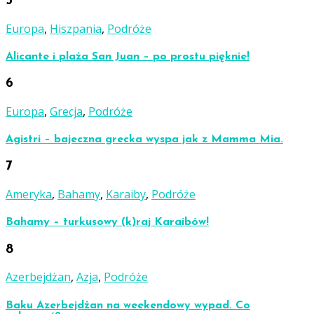
5
Europa
,
Hiszpania
,
Podróże
Alicante i plaża San Juan – po prostu pięknie!
6
Europa
,
Grecja
,
Podróże
Agistri – bajeczna grecka wyspa jak z Mamma Mia.
7
Ameryka
,
Bahamy
,
Karaiby
,
Podróże
Bahamy – turkusowy (k)raj Karaibów!
8
Azerbejdżan
,
Azja
,
Podróże
Baku Azerbejdżan na weekendowy wypad. Co