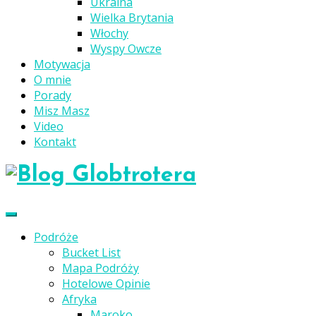
Ukraina
Wielka Brytania
Włochy
Wyspy Owcze
Motywacja
O mnie
Porady
Misz Masz
Video
Kontakt
Podróże
Bucket List
Mapa Podróży
Hotelowe Opinie
Afryka
Maroko