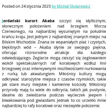
Posted on
24 stycznia 2023
by Michał Stolarewicz
Jordański kurort Akaba
szczyci się idyllicznym,
słonecznym położeniem nad brzegiem Morza
Czerwonego, na najbardziej wysuniętym na południe
krańcu kraju. Jest jednym z najbardziej znanych miejsc na
Bliskim Wschodzie. Znana ze wspaniałych plaż i czystych,
błękitnych wód – Akaba słynie ze swojego piękna,
oferując różnorodne atrakcje dla każdego
odwiedzającego. Żeglarze mogą cieszyć się żeglowaniem
wokół spektakularnych raf koralowych wzdłuż linii
brzegowej oraz intensywnymi możliwościami nurkowania
z rurką lub akwalungiem. Miłośnicy kultury mogą
odkrywać starożytne miejsca z czasów rzymskich, takie
jak stare mury miejskie i kamienne kościoły. Miłośnicy
przyrody mają tu wiele do odkrycia, takich jak pustynie,
idealne do zwiedzania podczas wycieczek jeepem i
biwakowania pod gwiazdami. Jednak to co urzekło mnie
najbardziej to rafy koralowe oraz niezwykłe położenie.