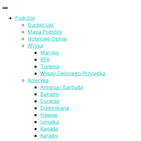
Podróże
Bucket List
Mapa Podróży
Hotelowe Opinie
Afryka
Maroko
RPA
Tunezja
Wyspy Zielonego Przylądka
Ameryka
Antigua i Barbuda
Bahamy
Curacao
Dominikana
Hawaje
Jamajka
Kanada
Karaiby