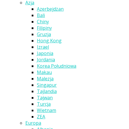
Azja
Azerbejdżan
Bali
Chiny
Filipiny
Gruzja
Hong Kong
Izrael
Japonia
Jordania
Korea Południowa
Makau
Malezja
Singapur
Tajlandia
Tajwan
Turcja
Wietnam
ZEA
Europa