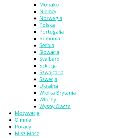
Monako
Niemcy
Norwegia
Polska
Portugalia
Rumunia
Serbia
Słowacja
Svalbard
Szkocja
Szwajcaria
Szwecja
Ukraina
Wielka Brytania
Włochy
Wyspy Owcze
Motywacja
O mnie
Porady
Misz Masz