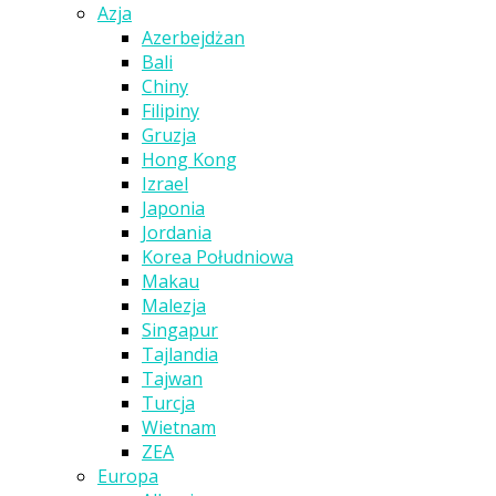
Azja
Azerbejdżan
Bali
Chiny
Filipiny
Gruzja
Hong Kong
Izrael
Japonia
Jordania
Korea Południowa
Makau
Malezja
Singapur
Tajlandia
Tajwan
Turcja
Wietnam
ZEA
Europa