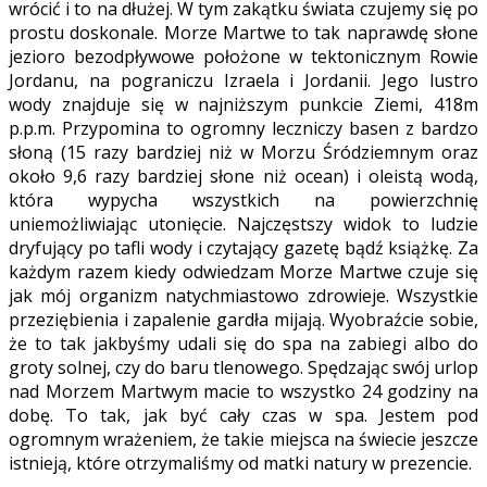
wrócić i to na dłużej. W tym zakątku świata czujemy się po
prostu doskonale. Morze Martwe to tak naprawdę słone
jezioro bezodpływowe położone w tektonicznym Rowie
Jordanu, na pograniczu Izraela i Jordanii. Jego lustro
wody znajduje się w najniższym punkcie Ziemi, 418m
p.p.m. Przypomina to ogromny leczniczy basen z bardzo
słoną (15 razy bardziej niż w Morzu Śródziemnym oraz
około 9,6 razy bardziej słone niż ocean) i oleistą wodą,
która wypycha wszystkich na powierzchnię
uniemożliwiając utonięcie. Najczęstszy widok to ludzie
dryfujący po tafli wody i czytający gazetę bądź książkę. Za
każdym razem kiedy odwiedzam Morze Martwe czuje się
jak mój organizm natychmiastowo zdrowieje. Wszystkie
przeziębienia i zapalenie gardła mijają. Wyobraźcie sobie,
że to tak jakbyśmy udali się do spa na zabiegi albo do
groty solnej, czy do baru tlenowego. Spędzając swój urlop
nad Morzem Martwym macie to wszystko 24 godziny na
dobę. To tak, jak być cały czas w spa. Jestem pod
ogromnym wrażeniem, że takie miejsca na świecie jeszcze
istnieją, które otrzymaliśmy od matki natury w prezencie.