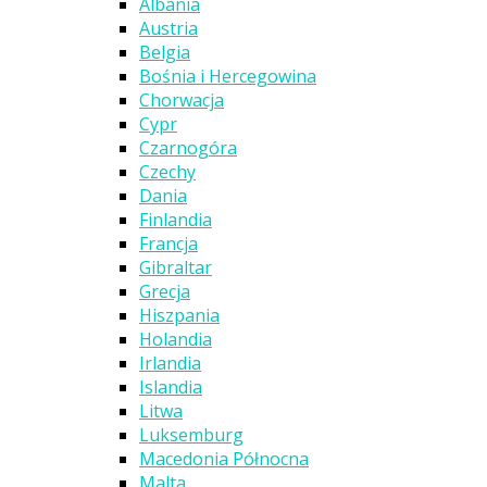
Albania
Austria
Belgia
Bośnia i Hercegowina
Chorwacja
Cypr
Czarnogóra
Czechy
Dania
Finlandia
Francja
Gibraltar
Grecja
Hiszpania
Holandia
Irlandia
Islandia
Litwa
Luksemburg
Macedonia Północna
Malta