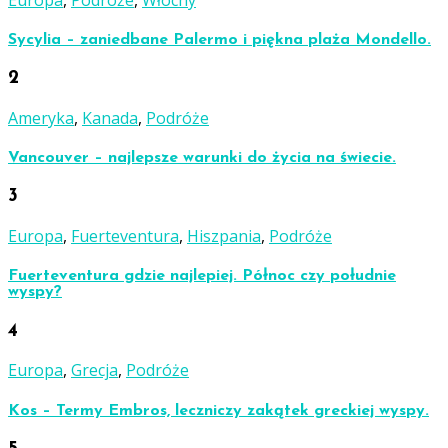
Sycylia – zaniedbane Palermo i piękna plaża Mondello.
2
Ameryka
,
Kanada
,
Podróże
Vancouver – najlepsze warunki do życia na świecie.
3
Europa
,
Fuerteventura
,
Hiszpania
,
Podróże
Fuerteventura gdzie najlepiej. Północ czy południe
wyspy?
4
Europa
,
Grecja
,
Podróże
Kos – Termy Embros, leczniczy zakątek greckiej wyspy.