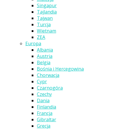
Singapur
Tajlandia
Tajwan
Turcja
Wietnam
ZEA
Europa
Albania
Austria
Belgia
Bośnia i Hercegowina
Chorwacja
Cypr
Czarnogóra
Czechy
Dania
Finlandia
Francja
Gibraltar
Grecja