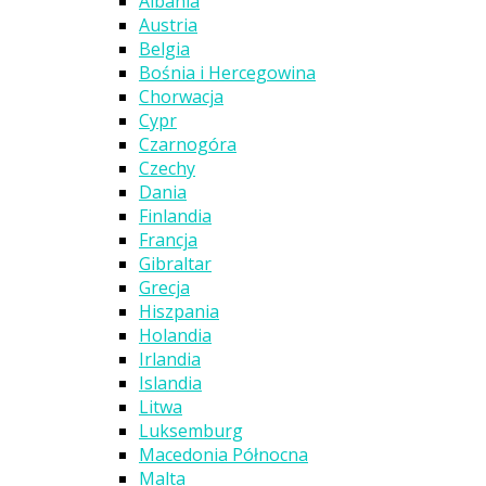
Albania
Austria
Belgia
Bośnia i Hercegowina
Chorwacja
Cypr
Czarnogóra
Czechy
Dania
Finlandia
Francja
Gibraltar
Grecja
Hiszpania
Holandia
Irlandia
Islandia
Litwa
Luksemburg
Macedonia Północna
Malta