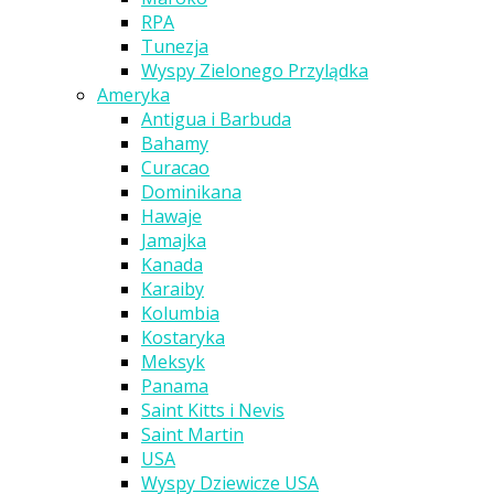
RPA
Tunezja
Wyspy Zielonego Przylądka
Ameryka
Antigua i Barbuda
Bahamy
Curacao
Dominikana
Hawaje
Jamajka
Kanada
Karaiby
Kolumbia
Kostaryka
Meksyk
Panama
Saint Kitts i Nevis
Saint Martin
USA
Wyspy Dziewicze USA