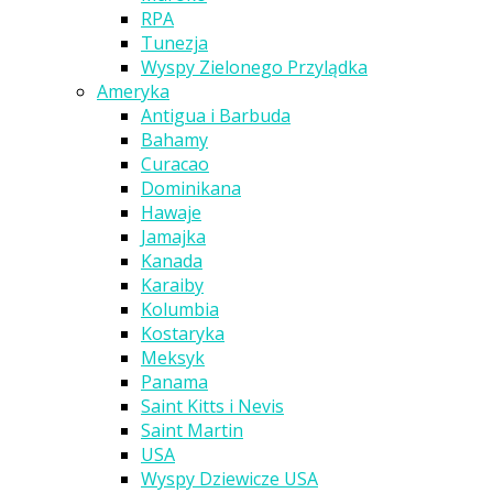
RPA
Tunezja
Wyspy Zielonego Przylądka
Ameryka
Antigua i Barbuda
Bahamy
Curacao
Dominikana
Hawaje
Jamajka
Kanada
Karaiby
Kolumbia
Kostaryka
Meksyk
Panama
Saint Kitts i Nevis
Saint Martin
USA
Wyspy Dziewicze USA