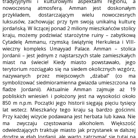
tradycyjnymi i kulturowymi aspektami regionu, a
nowoczesną atmosferą. Amman jest doskonałym
przykładem, dostarczającym wielu nowoczesnych
luksusów, zachowując przy tym swoją unikalną kulturę
jordańską. W liczącej ponad 2 miliony mieszkańców stolicy
kraju, możemy podziwiać starożytne ruiny – zabytkową
Cytadelę Ammanu, rzymską świątynię Herkulesa i VIII-
wieczny kompleks Umayyad Palace. Amman – stolica
Jordanii – jest jednym z najstarszych stale zamieszkałych
miast na świecie! Kiedy miasto powstawało, jego
terytorium rozciągało się na siedem okolicznych wzgórz,
nazywanych przez miejscowych „dżabal” (co ma
symbolizować siedmioramienna gwiazda umieszczona na
fladze Jordanii). Aktualnie Amman zajmuje aż 19
pobliskich wniesień i położony jest na wysokości około
850 m n.p.m. Początki jego historii sięgają pięciu tysięcy
lat wstecz. Mieszkańcy tego kraju są bardzo gościnni.
Przy każdej wizycie podawana jest herbata lub kawa. Nie
ma zwyczaju częstowania alkoholem. Większość
odwiedzających traktuje miasto jak przystanek w dalszej
drodze w głąb Jordanii, ale warto zatrzymać się tutaj na