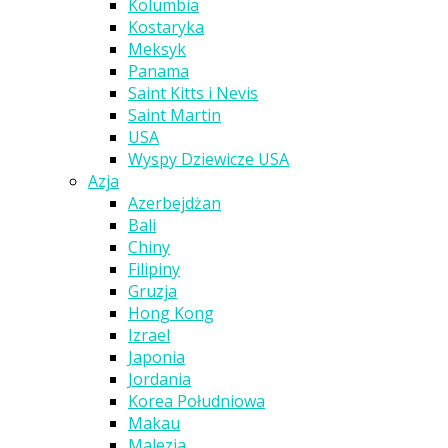
Kolumbia
Kostaryka
Meksyk
Panama
Saint Kitts i Nevis
Saint Martin
USA
Wyspy Dziewicze USA
Azja
Azerbejdżan
Bali
Chiny
Filipiny
Gruzja
Hong Kong
Izrael
Japonia
Jordania
Korea Południowa
Makau
Malezja