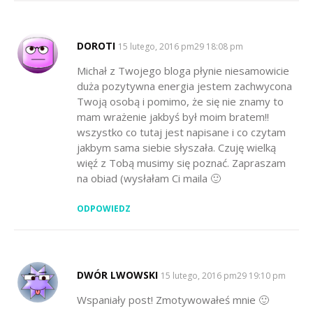
DOROTI
SAYS:
15 lutego, 2016 pm29 18:08 pm
Michał z Twojego bloga płynie niesamowicie
duża pozytywna energia jestem zachwycona
Twoją osobą i pomimo, że się nie znamy to
mam wrażenie jakbyś był moim bratem!!
wszystko co tutaj jest napisane i co czytam
jakbym sama siebie słyszała. Czuję wielką
więź z Tobą musimy się poznać. Zapraszam
na obiad (wysłałam Ci maila 🙂
ODPOWIEDZ
DWÓR LWOWSKI
SAYS:
15 lutego, 2016 pm29 19:10 pm
Wspaniały post! Zmotywowałeś mnie 🙂