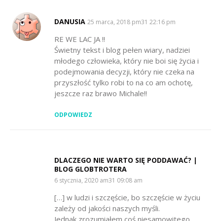
DANUSIA
SAYS:
25 marca, 2018 pm31 22:16 pm
RE WE LAC JA !!
Świetny tekst i blog pełen wiary, nadziei
młodego człowieka, który nie boi się życia i
podejmowania decyzji, który nie czeka na
przyszłość tylko robi to na co am ochotę,
jeszcze raz brawo Michale!!
ODPOWIEDZ
DLACZEGO NIE WARTO SIĘ PODDAWAĆ? |
BLOG GLOBTROTERA
SAYS:
6 stycznia, 2020 am31 09:08 am
[…] w ludzi i szczęście, bo szczęście w życiu
zależy od jakości naszych myśli.
Jednak zrozumiałem coś niesamowitego.