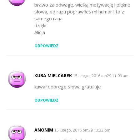
brawo za odwagę, wielką motywację i piękne
słowa, od razu poprawiłeś mi humor i to z
samego rana
dzięki
Alicja
ODPOWIEDZ
KUBA MIELCAREK
SAYS:
15 lutego, 2016 am29 11:09 am
kawał dobrego słowa gratuluję
ODPOWIEDZ
ANONIM
SAYS:
15 lutego, 2016 pm29 13:32 pm