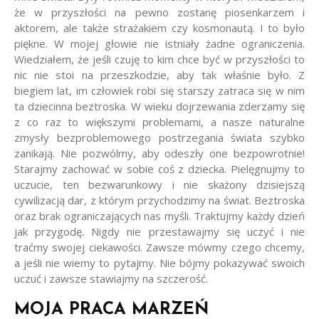
że w przyszłości na pewno zostanę piosenkarzem i
aktorem, ale także strażakiem czy kosmonautą. I to było
piękne. W mojej głowie nie istniały żadne ograniczenia.
Wiedziałem, że jeśli czuję to kim chce być w przyszłości to
nic nie stoi na przeszkodzie, aby tak właśnie było. Z
biegiem lat, im człowiek robi się starszy zatraca się w nim
ta dziecinna beztroska. W wieku dojrzewania zderzamy się
z co raz to większymi problemami, a nasze naturalne
zmysły bezproblemowego postrzegania świata szybko
zanikają. Nie pozwólmy, aby odeszły one bezpowrotnie!
Starajmy zachować w sobie coś z dziecka. Pielęgnujmy to
uczucie, ten bezwarunkowy i nie skażony dzisiejszą
cywilizacją dar, z którym przychodzimy na świat. Beztroska
oraz brak ograniczających nas myśli. Traktujmy każdy dzień
jak przygodę. Nigdy nie przestawajmy się uczyć i nie
traćmy swojej ciekawości. Zawsze mówmy czego chcemy,
a jeśli nie wiemy to pytajmy. Nie bójmy pokazywać swoich
uczuć i zawsze stawiajmy na szczerość.
MOJA PRACA MARZEŃ