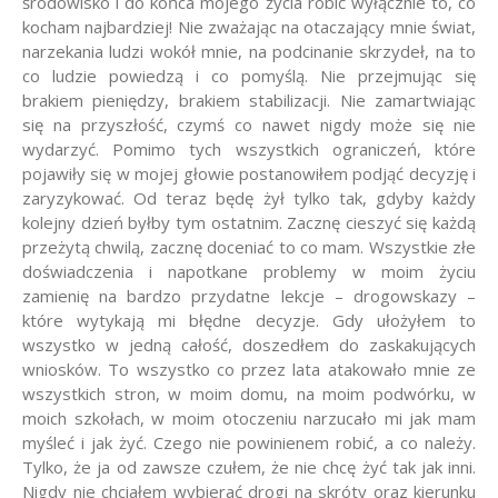
środowisko i do końca mojego życia robić wyłącznie to, co
kocham najbardziej! Nie zważając na otaczający mnie świat,
narzekania ludzi wokół mnie, na podcinanie skrzydeł, na to
co ludzie powiedzą i co pomyślą. Nie przejmując się
brakiem pieniędzy, brakiem stabilizacji. Nie zamartwiając
się na przyszłość, czymś co nawet nigdy może się nie
wydarzyć. Pomimo tych wszystkich ograniczeń, które
pojawiły się w mojej głowie postanowiłem podjąć decyzję i
zaryzykować. Od teraz będę żył tylko tak, gdyby każdy
kolejny dzień byłby tym ostatnim. Zacznę cieszyć się każdą
przeżytą chwilą, zacznę doceniać to co mam. Wszystkie złe
doświadczenia i napotkane problemy w moim życiu
zamienię na bardzo przydatne lekcje – drogowskazy –
które wytykają mi błędne decyzje. Gdy ułożyłem to
wszystko w jedną całość, doszedłem do zaskakujących
wniosków. To wszystko co przez lata atakowało mnie ze
wszystkich stron, w moim domu, na moim podwórku, w
moich szkołach, w moim otoczeniu narzucało mi jak mam
myśleć i jak żyć. Czego nie powinienem robić, a co należy.
Tylko, że ja od zawsze czułem, że nie chcę żyć tak jak inni.
Nigdy nie chciałem wybierać drogi na skróty oraz kierunku