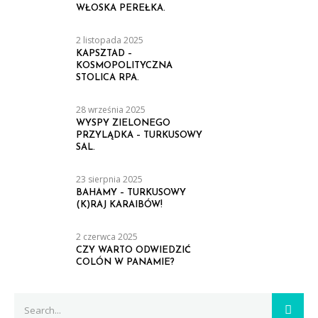
WŁOSKA PEREŁKA.
2 listopada 2025
KAPSZTAD –
KOSMOPOLITYCZNA
STOLICA RPA.
28 września 2025
WYSPY ZIELONEGO
PRZYLĄDKA – TURKUSOWY
SAL.
23 sierpnia 2025
BAHAMY – TURKUSOWY
(K)RAJ KARAIBÓW!
2 czerwca 2025
CZY WARTO ODWIEDZIĆ
COLÓN W PANAMIE?
Search
SEAR
for: