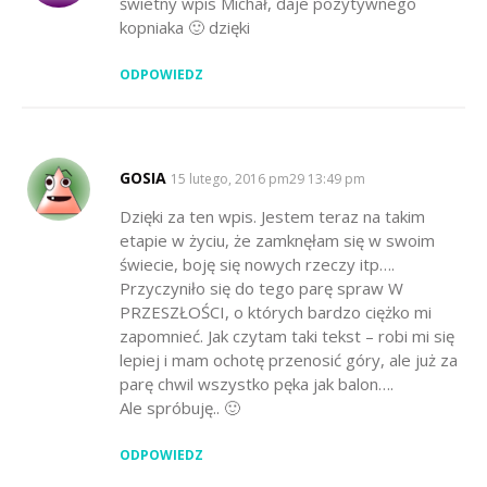
świetny wpis Michał, daje pozytywnego
kopniaka 🙂 dzięki
ODPOWIEDZ
GOSIA
SAYS:
15 lutego, 2016 pm29 13:49 pm
Dzięki za ten wpis. Jestem teraz na takim
etapie w życiu, że zamknęłam się w swoim
świecie, boję się nowych rzeczy itp….
Przyczyniło się do tego parę spraw W
PRZESZŁOŚCI, o których bardzo ciężko mi
zapomnieć. Jak czytam taki tekst – robi mi się
lepiej i mam ochotę przenosić góry, ale już za
parę chwil wszystko pęka jak balon….
Ale spróbuję.. 🙂
ODPOWIEDZ