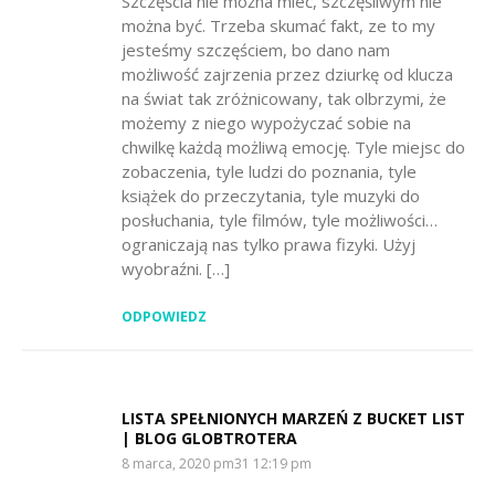
Szczęścia nie można mieć, szczęśliwym nie
można być. Trzeba skumać fakt, ze to my
jesteśmy szczęściem, bo dano nam
możliwość zajrzenia przez dziurkę od klucza
na świat tak zróżnicowany, tak olbrzymi, że
możemy z niego wypożyczać sobie na
chwilkę każdą możliwą emocję. Tyle miejsc do
zobaczenia, tyle ludzi do poznania, tyle
książek do przeczytania, tyle muzyki do
posłuchania, tyle filmów, tyle możliwości…
ograniczają nas tylko prawa fizyki. Użyj
wyobraźni. […]
ODPOWIEDZ
LISTA SPEŁNIONYCH MARZEŃ Z BUCKET LIST
| BLOG GLOBTROTERA
SAYS:
8 marca, 2020 pm31 12:19 pm