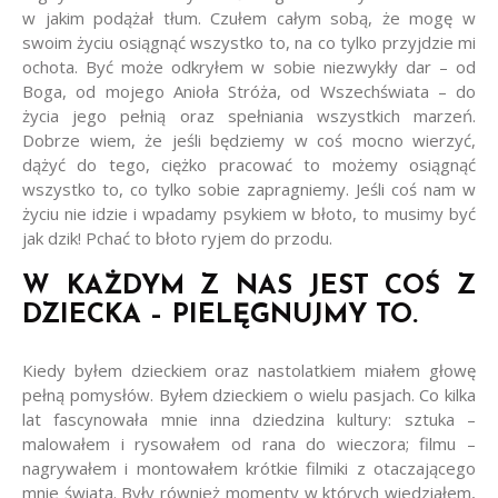
w jakim podążał tłum. Czułem całym sobą, że mogę w
swoim życiu osiągnąć wszystko to, na co tylko przyjdzie mi
ochota. Być może odkryłem w sobie niezwykły dar – od
Boga, od mojego Anioła Stróża, od Wszechświata – do
życia jego pełnią oraz spełniania wszystkich marzeń.
Dobrze wiem, że jeśli będziemy w coś mocno wierzyć,
dążyć do tego, ciężko pracować to możemy osiągnąć
wszystko to, co tylko sobie zapragniemy. Jeśli coś nam w
życiu nie idzie i wpadamy psykiem w błoto, to musimy być
jak dzik! Pchać to błoto ryjem do przodu.
W KAŻDYM Z NAS JEST COŚ Z
DZIECKA – PIELĘGNUJMY TO.
Kiedy byłem dzieckiem oraz nastolatkiem miałem głowę
pełną pomysłów. Byłem dzieckiem o wielu pasjach. Co kilka
lat fascynowała mnie inna dziedzina kultury: sztuka –
malowałem i rysowałem od rana do wieczora; filmu –
nagrywałem i montowałem krótkie filmiki z otaczającego
mnie świata. Były również momenty w których wiedziałem,