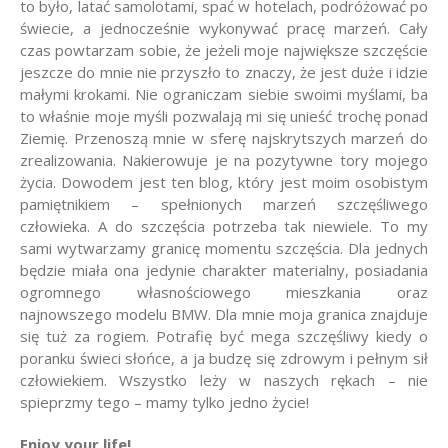
to było, latać samolotami, spać w hotelach, podróżować po
świecie, a jednocześnie wykonywać pracę marzeń. Cały
czas powtarzam sobie, że jeżeli moje największe szczęście
jeszcze do mnie nie przyszło to znaczy, że jest duże i idzie
małymi krokami. Nie ograniczam siebie swoimi myślami, ba
to właśnie moje myśli pozwalają mi się unieść trochę ponad
Ziemię. Przenoszą mnie w sferę najskrytszych marzeń do
zrealizowania. Nakierowuje je na pozytywne tory mojego
życia. Dowodem jest ten blog, który jest moim osobistym
pamiętnikiem – spełnionych marzeń szczęśliwego
człowieka. A do szczęścia potrzeba tak niewiele. To my
sami wytwarzamy granicę momentu szczęścia. Dla jednych
będzie miała ona jedynie charakter materialny, posiadania
ogromnego własnościowego mieszkania oraz
najnowszego modelu BMW. Dla mnie moja granica znajduje
się tuż za rogiem. Potrafię być mega szczęśliwy kiedy o
poranku świeci słońce, a ja budzę się zdrowym i pełnym sił
człowiekiem. Wszystko leży w naszych rękach – nie
spieprzmy tego – mamy tylko jedno życie!
Enjoy your life!