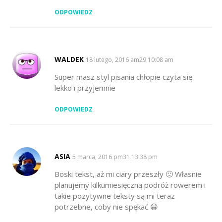
ODPOWIEDZ
WALDEK
SAYS:
18 lutego, 2016 am29 10:08 am
Super masz styl pisania chłopie czyta się
lekko i przyjemnie
ODPOWIEDZ
ASIA
SAYS:
5 marca, 2016 pm31 13:38 pm
Boski tekst, aż mi ciary przeszły 🙂 Własnie
planujemy kilkumiesięczną podróż rowerem i
takie pozytywne teksty są mi teraz
potrzebne, coby nie spękać 😀