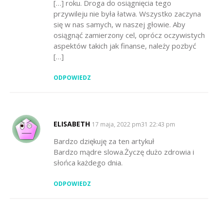
[…] roku. Droga do osiągnięcia tego
przywileju nie była łatwa. Wszystko zaczyna
się w nas samych, w naszej głowie. Aby
osiągnąć zamierzony cel, oprócz oczywistych
aspektów takich jak finanse, należy pozbyć
[…]
ODPOWIEDZ
ELISABETH
SAYS:
17 maja, 2022 pm31 22:43 pm
Bardzo dziękuję za ten artykuł
Bardzo mądre slowa.Życzę dużo zdrowia i
słońca każdego dnia.
ODPOWIEDZ