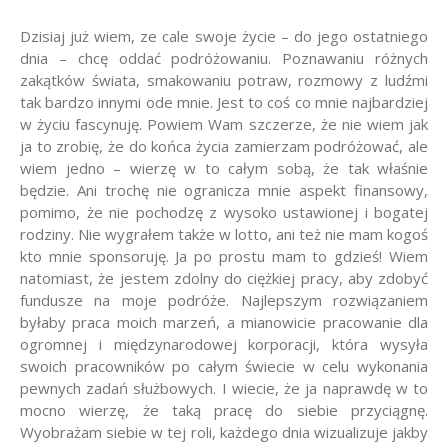
Dzisiaj już wiem, ze cale swoje życie – do jego ostatniego
dnia – chcę oddać podróżowaniu. Poznawaniu różnych
zakątków świata, smakowaniu potraw, rozmowy z ludźmi
tak bardzo innymi ode mnie. Jest to coś co mnie najbardziej
w życiu fascynuję. Powiem Wam szczerze, że nie wiem jak
ja to zrobię, że do końca życia zamierzam podróżować, ale
wiem jedno – wierzę w to całym sobą, że tak właśnie
będzie. Ani trochę nie ogranicza mnie aspekt finansowy,
pomimo, że nie pochodzę z wysoko ustawionej i bogatej
rodziny. Nie wygrałem także w lotto, ani też nie mam kogoś
kto mnie sponsoruję. Ja po prostu mam to gdzieś! Wiem
natomiast, że jestem zdolny do ciężkiej pracy, aby zdobyć
fundusze na moje podróże. Najlepszym rozwiązaniem
byłaby praca moich marzeń, a mianowicie pracowanie dla
ogromnej i międzynarodowej korporacji, która wysyła
swoich pracowników po całym świecie w celu wykonania
pewnych zadań służbowych. I wiecie, że ja naprawdę w to
mocno wierzę, że taką pracę do siebie przyciągnę.
Wyobrażam siebie w tej roli, każdego dnia wizualizuje jakby