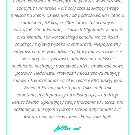
dziennikarstwa – mieszkający dotychczas w Warszawie,
Londynie i na Krecie – ale cały czas szukający swego
miejsca na Ziemi. Uzależniony od podróżowania i latania
samolotem, 93 kraje i 400+ lotów. Zakochany w
meksykańskim Jukatanie, szkockich Highlands, Azorach
oraz Islandii. Fan koreańskiego kimchi. Na co dzień
chodzący z głową wysoko w chmurach. Niepoprawny
optymista i marzyciel. Idealista, który marzy o ucieczce
od szarej rzeczywistości, odnalezieniu miłości i
spełnienia. Kochający poznawać ludzi i smakować nowe
potrawy. Hedonista. Prowadził młodzieżową audycję
radiową Trendymaniak i grał w Teatrze PROdukcyjnym.
Zwiedził Europę autostopem. Także miłośnik
spontanicznych podroży na własną rękę – na drugi
koniec świata. Spełniający swoje marzenia tu i teraz, nie
odkładając niczego na potem! Trzeba natychmiast żyć.
Jest później, niż się wydaje… Enjoy your life!!
follow me