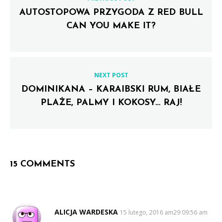
AUTOSTOPOWA PRZYGODA Z RED BULL
CAN YOU MAKE IT?
NEXT POST
DOMINIKANA – KARAIBSKI RUM, BIAŁE
PLAŻE, PALMY I KOKOSY… RAJ!
15 COMMENTS
ALICJA WARDESKA
SAYS:
15 lutego, 2016 am29 09:56 am