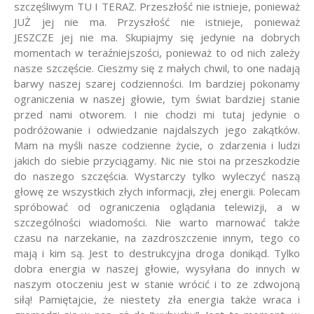
szczęśliwym TU I TERAZ. Przeszłość nie istnieje, ponieważ
JUŻ jej nie ma. Przyszłość nie istnieje, ponieważ
JESZCZE jej nie ma. Skupiajmy się jedynie na dobrych
momentach w teraźniejszości, ponieważ to od nich zależy
nasze szczęście. Cieszmy się z małych chwil, to one nadają
barwy naszej szarej codzienności. Im bardziej pokonamy
ograniczenia w naszej głowie, tym świat bardziej stanie
przed nami otworem. I nie chodzi mi tutaj jedynie o
podróżowanie i odwiedzanie najdalszych jego zakątków.
Mam na myśli nasze codzienne życie, o zdarzenia i ludzi
jakich do siebie przyciągamy. Nic nie stoi na przeszkodzie
do naszego szczęścia. Wystarczy tylko wyleczyć naszą
głowę ze wszystkich złych informacji, złej energii. Polecam
spróbować od ograniczenia oglądania telewizji, a w
szczególności wiadomości. Nie warto marnować także
czasu na narzekanie, na zazdroszczenie innym, tego co
mają i kim są. Jest to destrukcyjna droga donikąd. Tylko
dobra energia w naszej głowie, wysyłana do innych w
naszym otoczeniu jest w stanie wrócić i to ze zdwojoną
siłą! Pamiętajcie, że niestety zła energia także wraca i