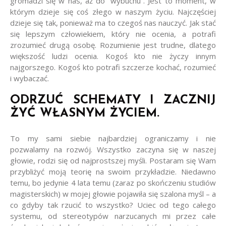
gromadzi się w nas, aż do “wybuchu”. Jest to moment, w
którym dzieje się coś złego w naszym życiu. Najczęściej
dzieje się tak, ponieważ ma to czegoś nas nauczyć. Jak stać
się lepszym człowiekiem, który nie ocenia, a potrafi
zrozumieć drugą osobę. Rozumienie jest trudne, dlatego
większość ludzi ocenia. Kogoś kto nie życzy innym
najgorszego. Kogoś kto potrafi szczerze kochać, rozumieć
i wybaczać.
ODRZUĆ SCHEMATY I ZACZNIJ
ŻYĆ WŁASNYM ŻYCIEM.
To my sami siebie najbardziej ograniczamy i nie
pozwalamy na rozwój. Wszystko zaczyna się w naszej
głowie, rodzi się od najprostszej myśli. Postaram się Wam
przybliżyć moją teorię na swoim przykładzie. Niedawno
temu, bo jedynie 4 lata temu (zaraz po skończeniu studiów
magisterskich) w mojej głowie pojawiła się szalona myśl – a
co gdyby tak rzucić to wszystko? Uciec od tego całego
systemu, od stereotypów narzucanych mi przez całe