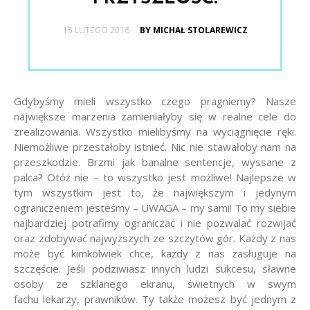
POSTED
15 LUTEGO 2016
BY MICHAŁ STOLAREWICZ
ON
Gdybyśmy mieli wszystko czego pragniemy? Nasze
największe marzenia zamieniałyby się w realne cele do
zrealizowania. Wszystko mielibyśmy na wyciągnięcie ręki.
Niemożliwe przestałoby istnieć. Nic nie stawałoby nam na
przeszkodzie. Brzmi jak banalne sentencje, wyssane z
palca? Otóż nie – to wszystko jest możliwe! Najlepsze w
tym wszystkim jest to, że największym i jedynym
ograniczeniem jesteśmy – UWAGA – my sami! To my siebie
najbardziej potrafimy ograniczać i nie pozwalać rozwijać
oraz zdobywać najwyższych ze szczytów gór. Każdy z nas
może być kimkolwiek chce, każdy z nas zasługuje na
szczęście. Jeśli podziwiasz innych ludzi sukcesu, sławne
osoby ze szklanego ekranu, świetnych w swym
fachu lekarzy, prawników. Ty także możesz być jednym z