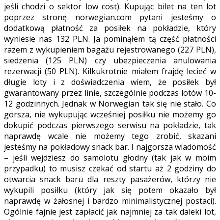
jeśli chodzi o sektor low cost). Kupując bilet na ten lot
poprzez stronę norwegian.com pytani jesteśmy o
dodatkową płatność za posiłek na pokładzie, który
wyniesie nas 132 PLN. Ja pominąłem tą część płatności
razem z wykupieniem bagażu rejestrowanego (227 PLN),
siedzenia (125 PLN) czy ubezpieczenia anulowania
rezerwacji (50 PLN). Kilkukrotnie miałem frajdę lecieć w
długie loty i z doświadczenia wiem, że posiłek był
gwarantowany przez linie, szczególnie podczas lotów 10-
12 godzinnych. Jednak w Norwegian tak się nie stało. Co
gorsza, nie wykupując wcześniej posiłku nie możemy go
dokupić podczas pierwszego serwisu na pokładzie, tak
naprawdę wcale nie możemy tego zrobić, skazani
jesteśmy na pokładowy snack bar. I najgorsza wiadomość
– jeśli wejdziesz do samolotu głodny (tak jak w moim
przypadku) to musisz czekać od startu aż 2 godziny do
otwarcia snack baru dla reszty pasażerów, którzy nie
wykupili posiłku (który jak się potem okazało był
naprawdę w żałosnej i bardzo minimalistycznej postaci).
Ogólnie fajnie jest zapłacić jak najmniej za tak daleki lot,