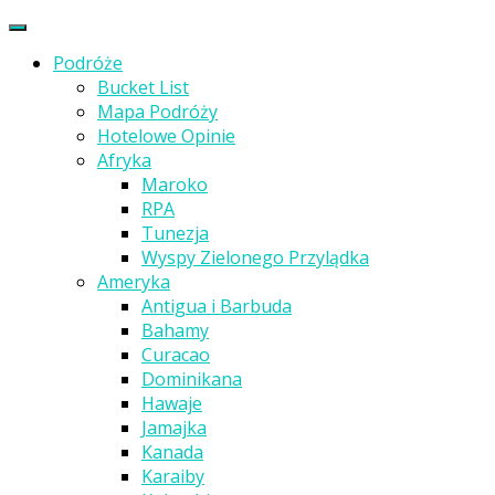
Podróże
Bucket List
Mapa Podróży
Hotelowe Opinie
Afryka
Maroko
RPA
Tunezja
Wyspy Zielonego Przylądka
Ameryka
Antigua i Barbuda
Bahamy
Curacao
Dominikana
Hawaje
Jamajka
Kanada
Karaiby