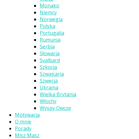
Monako
Niemcy
Norwegia
Polska
Portugalia
Rumunia
Serbia
Słowacja
Svalbard
Szkocja
Szwajcaria
Szwecja
Ukraina
Wielka Brytania
Włochy
Wyspy Owcze
Motywacja
O mnie
Porady
Misz Masz