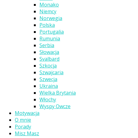
Monako
Niemcy
Norwegia
Polska
Portugalia
Rumunia
Serbia
Słowacja
Svalbard
Szkocja
Szwajcaria
Szwecja
Ukraina
Wielka Brytania
Włochy
Wyspy Owcze
Motywacja
O mnie
Porady
Misz Masz