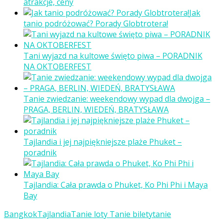
atrakcje, ceny
Jak
tanio podróżować? Porady Globtrotera!
Tani wyjazd na kultowe święto piwa – PORADNIK
NA OKTOBERFEST
Tanie zwiedzanie: weekendowy wypad dla dwojga –
PRAGA, BERLIN, WIEDEŃ, BRATYSŁAWA
Tajlandia i jej najpiękniejsze plaże Phuket –
poradnik
Tajlandia: Cała prawda o Phuket, Ko Phi Phi i Maya
Bay
Bangkok
Tajlandia
Tanie loty Tanie bilety
tanie