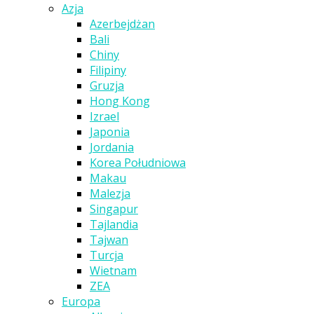
Azja
Azerbejdżan
Bali
Chiny
Filipiny
Gruzja
Hong Kong
Izrael
Japonia
Jordania
Korea Południowa
Makau
Malezja
Singapur
Tajlandia
Tajwan
Turcja
Wietnam
ZEA
Europa