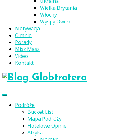
Ukraina
Wielka Brytania
Włochy
Wyspy Owcze
Motywacja
O mnie
Porady
Misz Masz
Video
Kontakt
Podróże
Bucket List
Mapa Podróży
Hotelowe Opinie
Afryka
Maroko