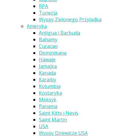
RPA
Tunezja
Wyspy Zielonego Przylądka
Ameryka
Antigua i Barbuda
Bahamy
Curacao
Dominikana
Hawaje
Jamajka
Kanada
Karaiby
Kolumbia
Kostaryka
Meksyk
Panama
Saint Kitts i Nevis
Saint Martin
USA
Wyspy Dziewicze USA