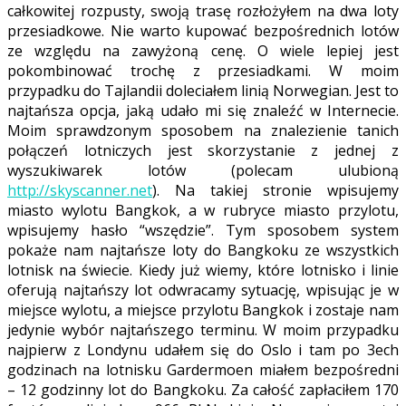
całkowitej rozpusty, swoją trasę rozłożyłem na dwa loty
przesiadkowe. Nie warto kupować bezpośrednich lotów
ze względu na zawyżoną cenę. O wiele lepiej jest
pokombinować trochę z przesiadkami. W moim
przypadku do Tajlandii doleciałem linią Norwegian. Jest to
najtańsza opcja, jaką udało mi się znaleźć w Internecie.
Moim sprawdzonym sposobem na znalezienie tanich
połączeń lotniczych jest skorzystanie z jednej z
wyszukiwarek lotów (polecam ulubioną
http://skyscanner.net
). Na takiej stronie wpisujemy
miasto wylotu Bangkok, a w rubryce miasto przylotu,
wpisujemy hasło “wszędzie”. Tym sposobem system
pokaże nam najtańsze loty do Bangkoku ze wszystkich
lotnisk na świecie. Kiedy już wiemy, które lotnisko i linie
oferują najtańszy lot odwracamy sytuację, wpisując je w
miejsce wylotu, a miejsce przylotu Bangkok i zostaje nam
jedynie wybór najtańszego terminu. W moim przypadku
najpierw z Londynu udałem się do Oslo i tam po 3ech
godzinach na lotnisku Gardermoen miałem bezpośredni
– 12 godzinny lot do Bangkoku. Za całość zapłaciłem 170