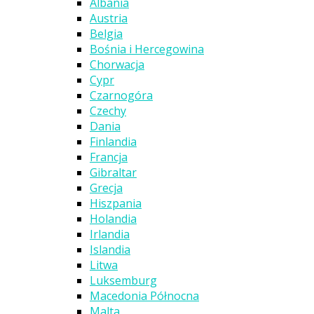
Albania
Austria
Belgia
Bośnia i Hercegowina
Chorwacja
Cypr
Czarnogóra
Czechy
Dania
Finlandia
Francja
Gibraltar
Grecja
Hiszpania
Holandia
Irlandia
Islandia
Litwa
Luksemburg
Macedonia Północna
Malta