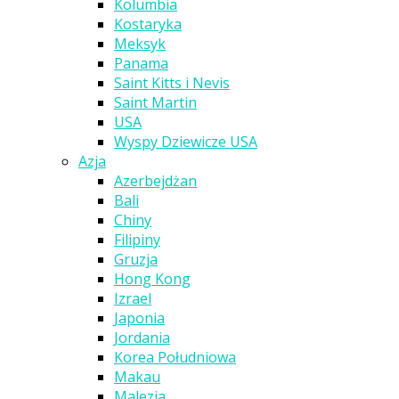
Kolumbia
Kostaryka
Meksyk
Panama
Saint Kitts i Nevis
Saint Martin
USA
Wyspy Dziewicze USA
Azja
Azerbejdżan
Bali
Chiny
Filipiny
Gruzja
Hong Kong
Izrael
Japonia
Jordania
Korea Południowa
Makau
Malezja