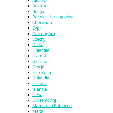
Albania
Austria
Belgia
Bośnia i Hercegowina
Chorwacja
Cypr
Czarnogóra
Czechy
Dania
Finlandia
Francja
Gibraltar
Grecja
Hiszpania
Holandia
Irlandia
Islandia
Litwa
Luksemburg
Macedonia Północna
Malta