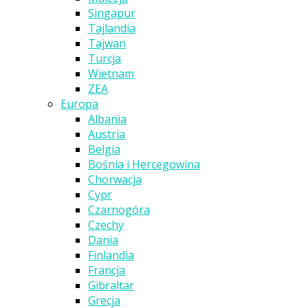
Singapur
Tajlandia
Tajwan
Turcja
Wietnam
ZEA
Europa
Albania
Austria
Belgia
Bośnia i Hercegowina
Chorwacja
Cypr
Czarnogóra
Czechy
Dania
Finlandia
Francja
Gibraltar
Grecja