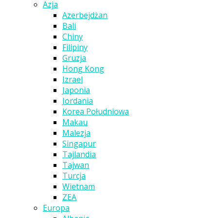
Azja
Azerbejdżan
Bali
Chiny
Filipiny
Gruzja
Hong Kong
Izrael
Japonia
Jordania
Korea Południowa
Makau
Malezja
Singapur
Tajlandia
Tajwan
Turcja
Wietnam
ZEA
Europa