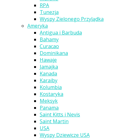
RPA
Tunezja
Wyspy Zielonego Przylądka
Ameryka
Antigua i Barbuda
Bahamy
Curacao
Dominikana
Hawaje
Jamajka
Kanada
Karaiby
Kolumbia
Kostaryka
Meksyk
Panama
Saint Kitts i Nevis
Saint Martin
USA
Wyspy Dziewicze USA