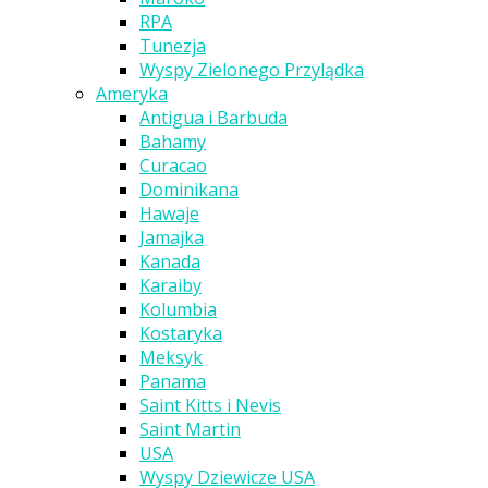
RPA
Tunezja
Wyspy Zielonego Przylądka
Ameryka
Antigua i Barbuda
Bahamy
Curacao
Dominikana
Hawaje
Jamajka
Kanada
Karaiby
Kolumbia
Kostaryka
Meksyk
Panama
Saint Kitts i Nevis
Saint Martin
USA
Wyspy Dziewicze USA