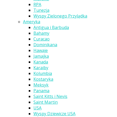
RPA
Tunezja
Wyspy Zielonego Przylądka
Ameryka
Antigua i Barbuda
Bahamy
Curacao
Dominikana
Hawaje
Jamajka
Kanada
Karaiby
Kolumbia
Kostaryka
Meksyk
Panama
Saint Kitts i Nevis
Saint Martin
USA
Wyspy Dziewicze USA