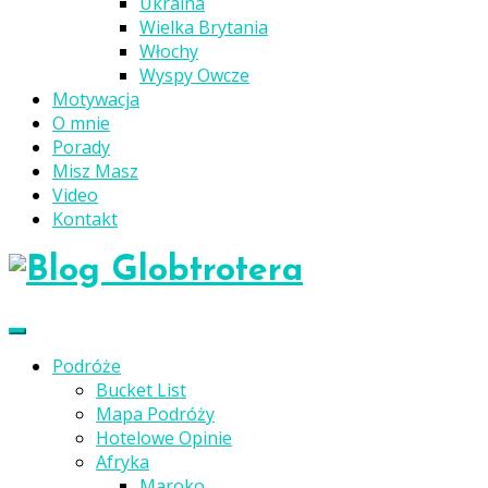
Ukraina
Wielka Brytania
Włochy
Wyspy Owcze
Motywacja
O mnie
Porady
Misz Masz
Video
Kontakt
Podróże
Bucket List
Mapa Podróży
Hotelowe Opinie
Afryka
Maroko