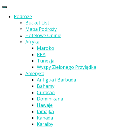
Podróże
Bucket List
Mapa Podróży
Hotelowe Opinie
Afryka
Maroko
RPA
Tunezja
Wyspy Zielonego Przylądka
Ameryka
Antigua i Barbuda
Bahamy
Curacao
Dominikana
Hawaje
Jamajka
Kanada
Karaiby