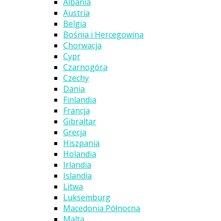
Albania
Austria
Belgia
Bośnia i Hercegowina
Chorwacja
Cypr
Czarnogóra
Czechy
Dania
Finlandia
Francja
Gibraltar
Grecja
Hiszpania
Holandia
Irlandia
Islandia
Litwa
Luksemburg
Macedonia Północna
Malta