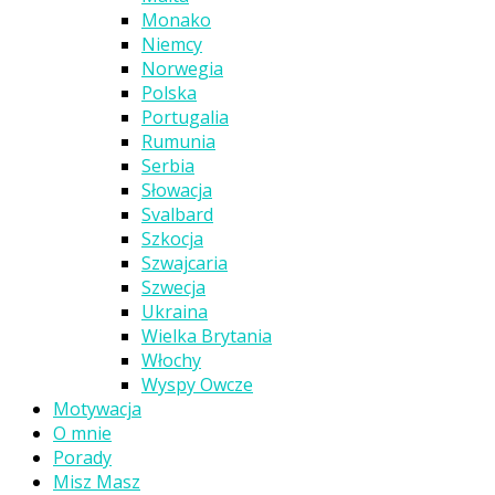
Monako
Niemcy
Norwegia
Polska
Portugalia
Rumunia
Serbia
Słowacja
Svalbard
Szkocja
Szwajcaria
Szwecja
Ukraina
Wielka Brytania
Włochy
Wyspy Owcze
Motywacja
O mnie
Porady
Misz Masz