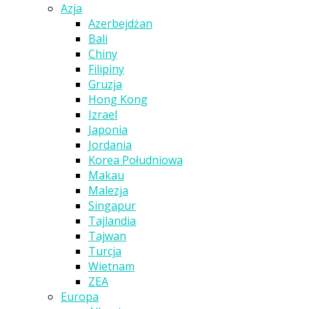
Azja
Azerbejdżan
Bali
Chiny
Filipiny
Gruzja
Hong Kong
Izrael
Japonia
Jordania
Korea Południowa
Makau
Malezja
Singapur
Tajlandia
Tajwan
Turcja
Wietnam
ZEA
Europa