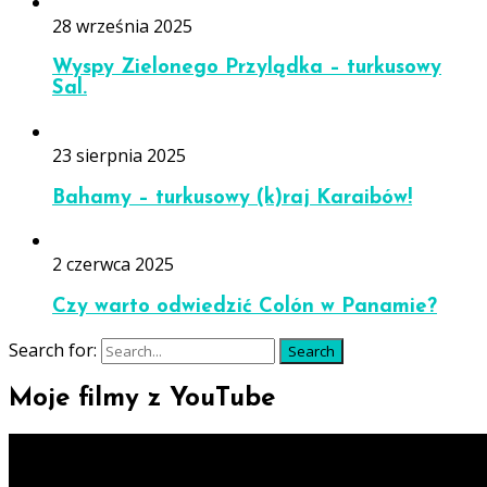
28 września 2025
Wyspy Zielonego Przylądka – turkusowy
Sal.
23 sierpnia 2025
Bahamy – turkusowy (k)raj Karaibów!
2 czerwca 2025
Czy warto odwiedzić Colón w Panamie?
Search for:
Search
Moje filmy z YouTube