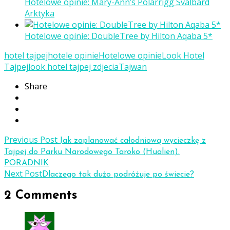
Hotelowe opinie: Mary-Ann’s Polarrigg Svalbard
Arktyka
Hotelowe opinie: DoubleTree by Hilton Aqaba 5*
hotel tajpej
hotele opinie
Hotelowe opinie
Look Hotel
Tajpej
look hotel tajpej zdjecia
Tajwan
Share
Previous Post
Jak zaplanować całodniową wycieczkę z
Tajpej do Parku Narodowego Taroko (Hualien).
PORADNIK
Next Post
Dlaczego tak dużo podróżuje po świecie?
2 Comments