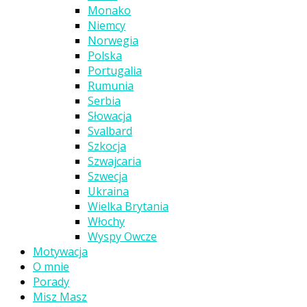
Monako
Niemcy
Norwegia
Polska
Portugalia
Rumunia
Serbia
Słowacja
Svalbard
Szkocja
Szwajcaria
Szwecja
Ukraina
Wielka Brytania
Włochy
Wyspy Owcze
Motywacja
O mnie
Porady
Misz Masz