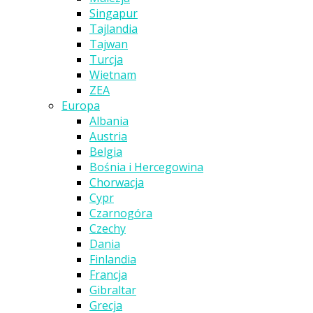
Singapur
Tajlandia
Tajwan
Turcja
Wietnam
ZEA
Europa
Albania
Austria
Belgia
Bośnia i Hercegowina
Chorwacja
Cypr
Czarnogóra
Czechy
Dania
Finlandia
Francja
Gibraltar
Grecja