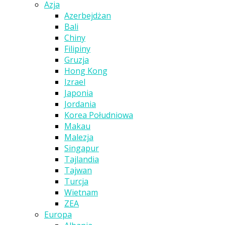
Azja
Azerbejdżan
Bali
Chiny
Filipiny
Gruzja
Hong Kong
Izrael
Japonia
Jordania
Korea Południowa
Makau
Malezja
Singapur
Tajlandia
Tajwan
Turcja
Wietnam
ZEA
Europa