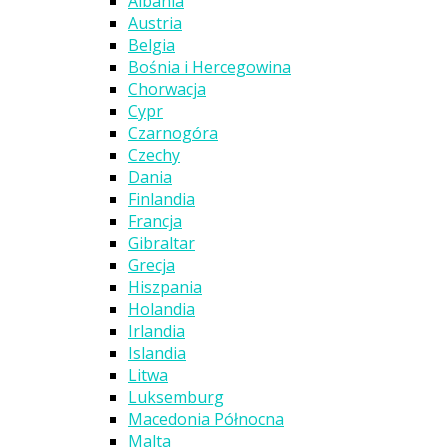
Albania
Austria
Belgia
Bośnia i Hercegowina
Chorwacja
Cypr
Czarnogóra
Czechy
Dania
Finlandia
Francja
Gibraltar
Grecja
Hiszpania
Holandia
Irlandia
Islandia
Litwa
Luksemburg
Macedonia Północna
Malta