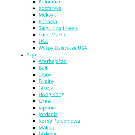
Kolumbia
Kostaryka
Meksyk
Panama
Saint Kitts i Nevis
Saint Martin
USA
Wyspy Dziewicze USA
Azja
Azerbejdżan
Bali
Chiny
Filipiny
Gruzja
Hong Kong
Izrael
Japonia
Jordania
Korea Południowa
Makau
Malezja