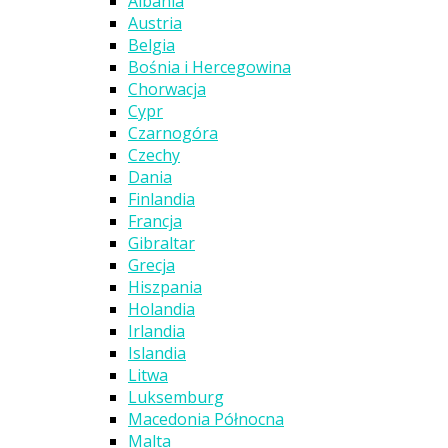
Albania
Austria
Belgia
Bośnia i Hercegowina
Chorwacja
Cypr
Czarnogóra
Czechy
Dania
Finlandia
Francja
Gibraltar
Grecja
Hiszpania
Holandia
Irlandia
Islandia
Litwa
Luksemburg
Macedonia Północna
Malta