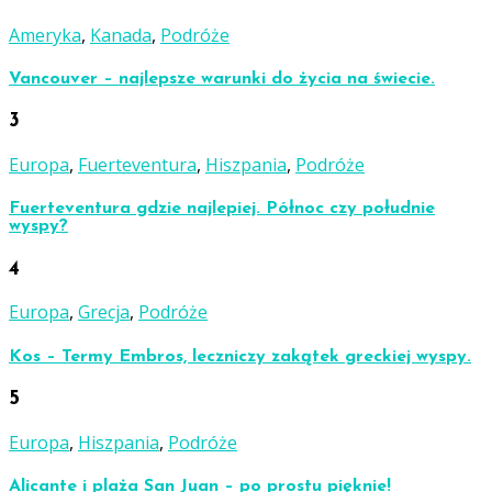
Ameryka
,
Kanada
,
Podróże
Vancouver – najlepsze warunki do życia na świecie.
3
Europa
,
Fuerteventura
,
Hiszpania
,
Podróże
Fuerteventura gdzie najlepiej. Północ czy południe
wyspy?
4
Europa
,
Grecja
,
Podróże
Kos – Termy Embros, leczniczy zakątek greckiej wyspy.
5
Europa
,
Hiszpania
,
Podróże
Alicante i plaża San Juan – po prostu pięknie!