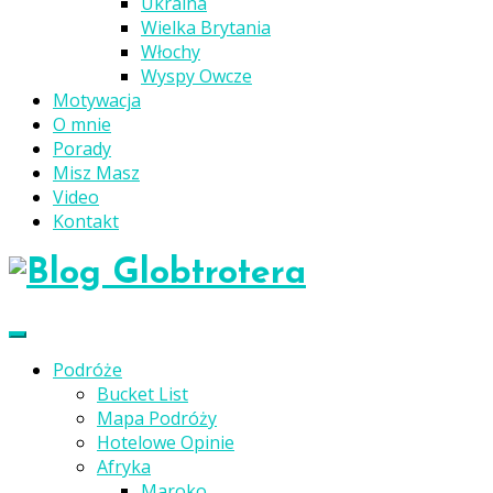
Ukraina
Wielka Brytania
Włochy
Wyspy Owcze
Motywacja
O mnie
Porady
Misz Masz
Video
Kontakt
Podróże
Bucket List
Mapa Podróży
Hotelowe Opinie
Afryka
Maroko