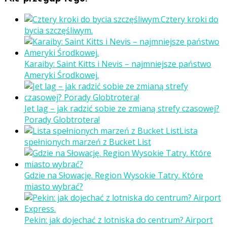
Cztery kroki do
bycia szczęśliwym.
Karaiby: Saint Kitts i Nevis – najmniejsze państwo
Ameryki Środkowej.
Jet lag – jak radzić sobie ze zmianą strefy czasowej?
Porady Globtrotera!
Lista
spełnionych marzeń z Bucket List
Gdzie na Słowację. Region Wysokie Tatry. Które
miasto wybrać?
Pekin: jak dojechać z lotniska do centrum? Airport