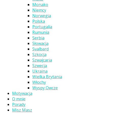
Monako
Niemcy
Norwegia
Polska
Portugalia
Rumunia
Serbia
Słowacja
Svalbard
Szkocja
Szwajcaria
Szwecja
Ukraina
Wielka Brytania
Włochy
Wyspy Owcze
Motywacja
O mnie
Porady
Misz Masz