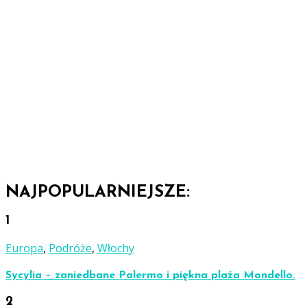
NAJPOPULARNIEJSZE:
1
Europa
,
Podróże
,
Włochy
Sycylia – zaniedbane Palermo i piękna plaża Mondello.
2