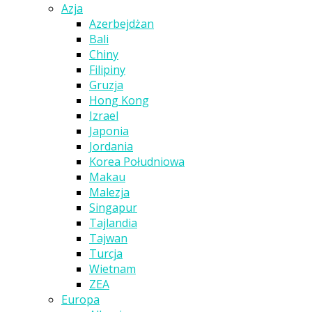
Azja
Azerbejdżan
Bali
Chiny
Filipiny
Gruzja
Hong Kong
Izrael
Japonia
Jordania
Korea Południowa
Makau
Malezja
Singapur
Tajlandia
Tajwan
Turcja
Wietnam
ZEA
Europa