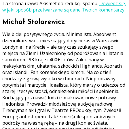
Ta strona używa Akismet do redukcji spamu.
Dowiedz się,
w jaki sposób przetwarzane są dane Twoich komentarzy.
Michał Stolarewicz
Wielbiciel pozytywnego życia. Minimalista. Absolwent
dziennikarstwa – mieszkający dotychczas w Warszawie,
Londynie i na Krecie – ale cały czas szukający swego
miejsca na Ziemi. Uzależniony od podróżowania i latania
samolotem, 93 kraje i 400+ lotów. Zakochany w
meksykańskim Jukatanie, szkockich Highlands, Azorach
oraz Islandii. Fan koreańskiego kimchi. Na co dzień
chodzący z głową wysoko w chmurach. Niepoprawny
optymista i marzyciel. Idealista, który marzy o ucieczce od
szarej rzeczywistości, odnalezieniu miłości i spełnienia.
Kochający poznawać ludzi i smakować nowe potrawy.
Hedonista. Prowadził młodzieżową audycję radiową
Trendymaniak i grał w Teatrze PROdukcyjnym. Zwiedził
Europę autostopem. Także miłośnik spontanicznych
podroży na własną rękę – na drugi koniec świata.