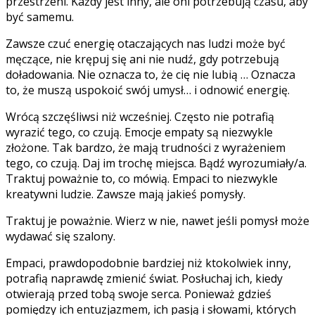
przestrzeni. Każdy jest inny, ale oni potrzebują czasu, aby
być samemu.
Zawsze czuć energię otaczających nas ludzi może być
męczące, nie krępuj się ani nie nudź, gdy potrzebują
doładowania. Nie oznacza to, że cię nie lubią … Oznacza
to, że muszą uspokoić swój umysł… i odnowić energię.
Wrócą szczęśliwsi niż wcześniej. Często nie potrafią
wyrazić tego, co czują. Emocje empaty są niezwykle
złożone. Tak bardzo, że mają trudności z wyrażeniem
tego, co czują. Daj im trochę miejsca. Bądź wyrozumiały/a.
Traktuj poważnie to, co mówią. Empaci to niezwykle
kreatywni ludzie. Zawsze mają jakieś pomysły.
Traktuj je poważnie. Wierz w nie, nawet jeśli pomysł może
wydawać się szalony.
Empaci, prawdopodobnie bardziej niż ktokolwiek inny,
potrafią naprawdę zmienić świat. Posłuchaj ich, kiedy
otwierają przed tobą swoje serca. Ponieważ gdzieś
pomiędzy ich entuzjazmem, ich pasją i słowami, których