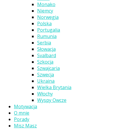
Monako
Niemcy
Norwegia
Polska
Portugalia
Rumunia
Serbia
Słowacja
Svalbard
Szkocja
Szwajcaria
Szwecja
Ukraina
Wielka Brytania
Włochy
Wyspy Owcze
Motywacja
O mnie
Porady
Misz Masz