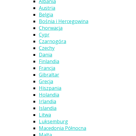
Albania
Austria
Belgia
Bośnia i Hercegowina
Chorwacja
Cypr
Czarnogóra
Czechy
Dania
Finlandia
Francja
Gibraltar
Grecja
Hiszpania
Holandia
Irlandia
Islandia
Litwa
Luksemburg
Macedonia Północna
Malta