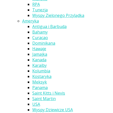
RPA
Tunezja
Wyspy Zielonego Przylądka
Ameryka
Antigua i Barbuda
Bahamy
Curacao
Dominikana
Hawaje
Jamajka
Kanada
Karaiby
Kolumbia
Kostaryka
Meksyk
Panama
Saint Kitts i Nevis
Saint Martin
USA
Wyspy Dziewicze USA