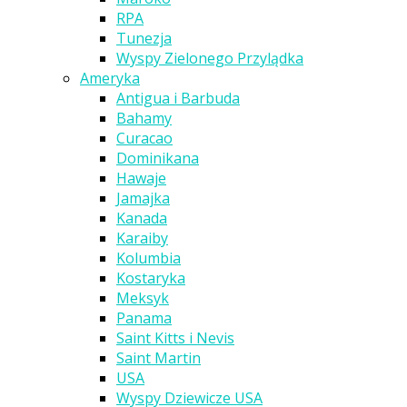
RPA
Tunezja
Wyspy Zielonego Przylądka
Ameryka
Antigua i Barbuda
Bahamy
Curacao
Dominikana
Hawaje
Jamajka
Kanada
Karaiby
Kolumbia
Kostaryka
Meksyk
Panama
Saint Kitts i Nevis
Saint Martin
USA
Wyspy Dziewicze USA