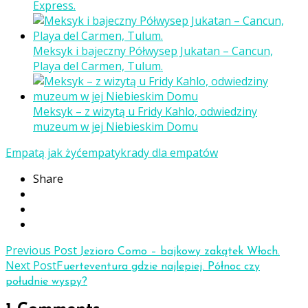
Express.
Meksyk i bajeczny Półwysep Jukatan – Cancun,
Playa del Carmen, Tulum.
Meksyk – z wizytą u Fridy Kahlo, odwiedziny
muzeum w jej Niebieskim Domu
Empatą jak żyć
empatyk
rady dla empatów
Share
Previous Post
Jezioro Como – bajkowy zakątek Włoch.
Next Post
Fuerteventura gdzie najlepiej. Północ czy
południe wyspy?