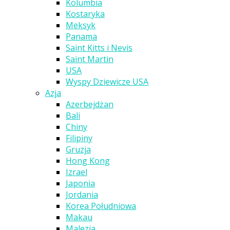
Kolumbia
Kostaryka
Meksyk
Panama
Saint Kitts i Nevis
Saint Martin
USA
Wyspy Dziewicze USA
Azja
Azerbejdżan
Bali
Chiny
Filipiny
Gruzja
Hong Kong
Izrael
Japonia
Jordania
Korea Południowa
Makau
Malezja