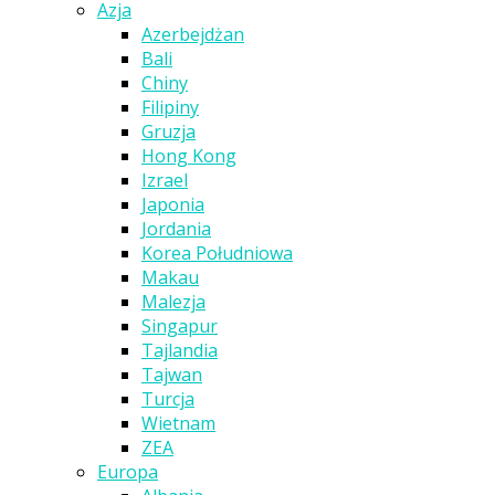
Azja
Azerbejdżan
Bali
Chiny
Filipiny
Gruzja
Hong Kong
Izrael
Japonia
Jordania
Korea Południowa
Makau
Malezja
Singapur
Tajlandia
Tajwan
Turcja
Wietnam
ZEA
Europa