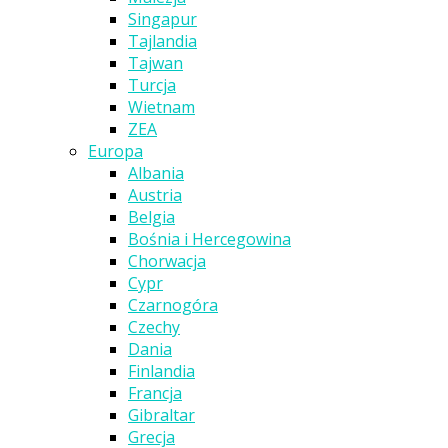
Singapur
Tajlandia
Tajwan
Turcja
Wietnam
ZEA
Europa
Albania
Austria
Belgia
Bośnia i Hercegowina
Chorwacja
Cypr
Czarnogóra
Czechy
Dania
Finlandia
Francja
Gibraltar
Grecja