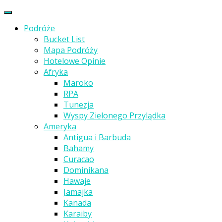
Podróże
Bucket List
Mapa Podróży
Hotelowe Opinie
Afryka
Maroko
RPA
Tunezja
Wyspy Zielonego Przylądka
Ameryka
Antigua i Barbuda
Bahamy
Curacao
Dominikana
Hawaje
Jamajka
Kanada
Karaiby