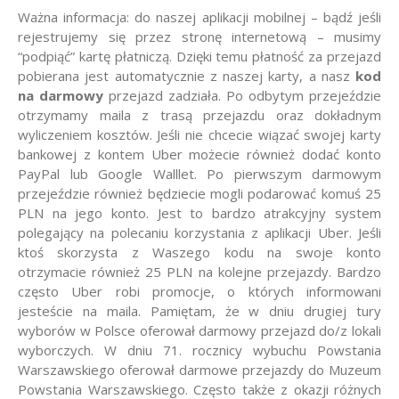
Ważna informacja: do naszej aplikacji mobilnej – bądź jeśli
rejestrujemy się przez stronę internetową – musimy
“podpiąć” kartę płatniczą. Dzięki temu płatność za przejazd
pobierana jest automatycznie z naszej karty, a nasz
kod
na darmowy
przejazd zadziała. Po odbytym przejeździe
otrzymamy maila z trasą przejazdu oraz dokładnym
wyliczeniem kosztów. Jeśli nie chcecie wiązać swojej karty
bankowej z kontem Uber możecie również dodać konto
PayPal lub Google Walllet. Po pierwszym darmowym
przejeździe również będziecie mogli podarować komuś 25
PLN na jego konto. Jest to bardzo atrakcyjny system
polegający na polecaniu korzystania z aplikacji Uber. Jeśli
ktoś skorzysta z Waszego kodu na swoje konto
otrzymacie również 25 PLN na kolejne przejazdy. Bardzo
często Uber robi promocje, o których informowani
jesteście na maila. Pamiętam, że w dniu drugiej tury
wyborów w Polsce oferował darmowy przejazd do/z lokali
wyborczych. W dniu 71. rocznicy wybuchu Powstania
Warszawskiego oferował darmowe przejazdy do Muzeum
Powstania Warszawskiego. Często także z okazji różnych