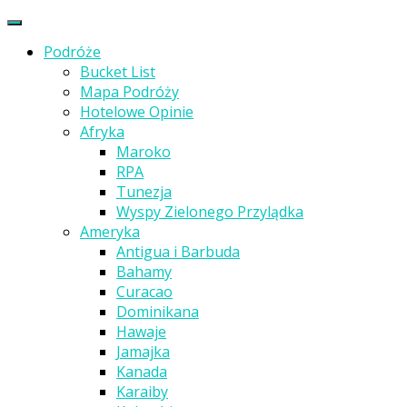
Podróże
Bucket List
Mapa Podróży
Hotelowe Opinie
Afryka
Maroko
RPA
Tunezja
Wyspy Zielonego Przylądka
Ameryka
Antigua i Barbuda
Bahamy
Curacao
Dominikana
Hawaje
Jamajka
Kanada
Karaiby