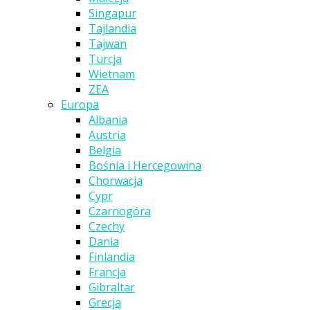
Singapur
Tajlandia
Tajwan
Turcja
Wietnam
ZEA
Europa
Albania
Austria
Belgia
Bośnia i Hercegowina
Chorwacja
Cypr
Czarnogóra
Czechy
Dania
Finlandia
Francja
Gibraltar
Grecja