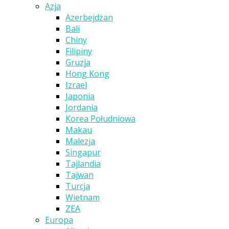
Azja
Azerbejdżan
Bali
Chiny
Filipiny
Gruzja
Hong Kong
Izrael
Japonia
Jordania
Korea Południowa
Makau
Malezja
Singapur
Tajlandia
Tajwan
Turcja
Wietnam
ZEA
Europa