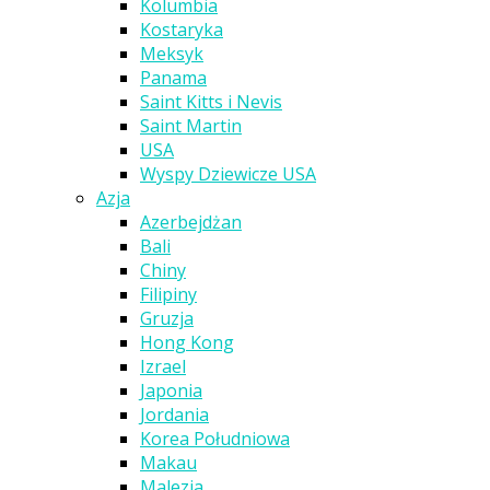
Kolumbia
Kostaryka
Meksyk
Panama
Saint Kitts i Nevis
Saint Martin
USA
Wyspy Dziewicze USA
Azja
Azerbejdżan
Bali
Chiny
Filipiny
Gruzja
Hong Kong
Izrael
Japonia
Jordania
Korea Południowa
Makau
Malezja