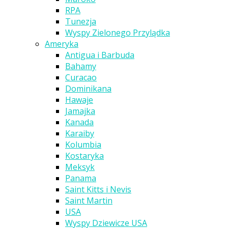
RPA
Tunezja
Wyspy Zielonego Przylądka
Ameryka
Antigua i Barbuda
Bahamy
Curacao
Dominikana
Hawaje
Jamajka
Kanada
Karaiby
Kolumbia
Kostaryka
Meksyk
Panama
Saint Kitts i Nevis
Saint Martin
USA
Wyspy Dziewicze USA