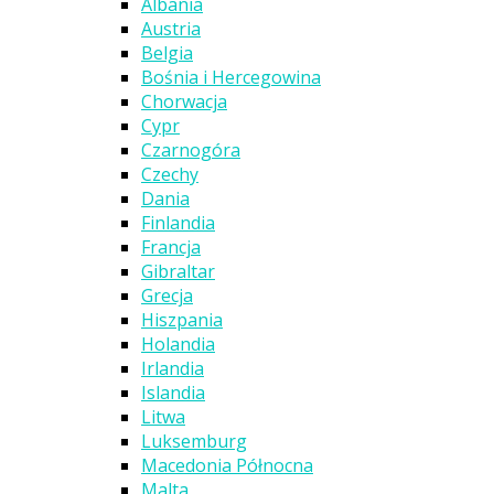
Albania
Austria
Belgia
Bośnia i Hercegowina
Chorwacja
Cypr
Czarnogóra
Czechy
Dania
Finlandia
Francja
Gibraltar
Grecja
Hiszpania
Holandia
Irlandia
Islandia
Litwa
Luksemburg
Macedonia Północna
Malta