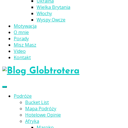
Ukraina
Wielka Brytania
Włochy
Wyspy Owcze
Motywacja
O mnie
Porady
Misz Masz
Video
Kontakt
Podróże
Bucket List
Mapa Podróży
Hotelowe Opinie
Afryka
Maroko