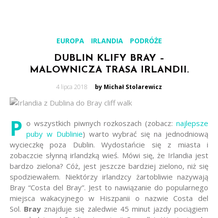
EUROPA
IRLANDIA
PODRÓŻE
DUBLIN KLIFY BRAY –
MALOWNICZA TRASA IRLANDII.
Posted
4 lipca 2018
by Michał Stolarewicz
on
P
o wszystkich piwnych rozkoszach (zobacz:
najlepsze
puby w Dublinie
) warto wybrać się na jednodniową
wycieczkę poza Dublin. Wydostańcie się z miasta i
zobaczcie słynną irlandzką wieś. Mówi się, że Irlandia jest
bardzo zielona? Cóż, jest jeszcze bardziej zielono, niż się
spodziewałem. Niektórzy irlandzcy żartobliwie nazywają
Bray “Costa del Bray”. Jest to nawiązanie do popularnego
miejsca wakacyjnego w Hiszpanii o nazwie Costa del
Sol.
Bray
znajduje się zaledwie 45 minut jazdy pociągiem