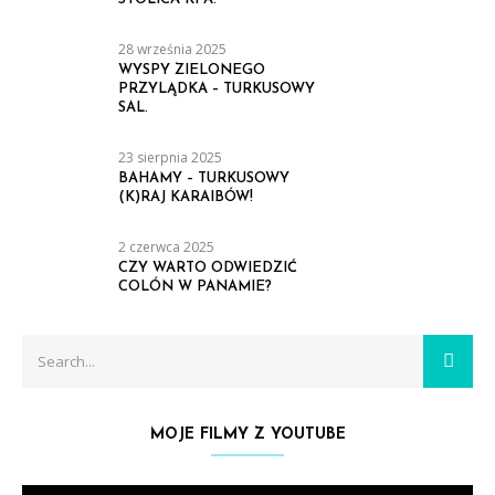
28 września 2025
WYSPY ZIELONEGO
PRZYLĄDKA – TURKUSOWY
SAL.
23 sierpnia 2025
BAHAMY – TURKUSOWY
(K)RAJ KARAIBÓW!
2 czerwca 2025
CZY WARTO ODWIEDZIĆ
COLÓN W PANAMIE?
Search
SEAR
for:
MOJE FILMY Z YOUTUBE