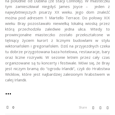
na południe od Dublina (ze stacji Connolly). W miasteczku
tym zamieszkiwał niegdyś James Joyce – jeden z
najwybitniejszych pisarzy XX wieku. Jego dom znaleźć
można pod adresem 1 Martello Terrace. Do połowy XIX
wieku Bray pozostawało niewielką lokalną wioską przez
którą przechodziła zaledwie jedna ulica. Wtedy to
prowincjonalne miasteczko zostało przekształcone w
tętniący życiem kurort z licznymi budowlami w stylu
wiktoriańskim i gregoriańskim. Dziś na przyjezdnych czeka
tu dobrze przygotowana baza hotelowa, restauracje, bary
oraz liczne rozrywki. W sezonie letnim przez cały czas
organizowane są tu koncerty i festiwale. Mówi się, że Bray
jest niczym bramą do “ogrodu Irlandii”, czyli do Hrabstwa
Wicklow, które jest najbardziej zalesionym hrabstwem w
całej Irlandii.
0
Share