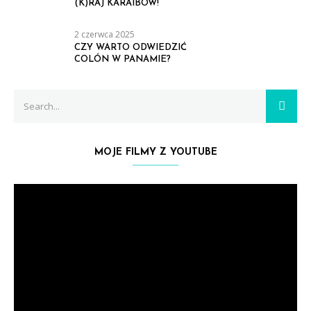
(K)RAJ KARAIBÓW!
2 czerwca 2025
CZY WARTO ODWIEDZIĆ
COLÓN W PANAMIE?
Search
SEAR
for:
MOJE FILMY Z YOUTUBE