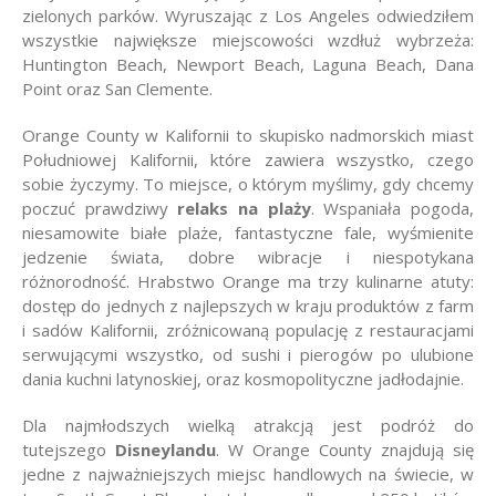
zielonych parków. Wyruszając z Los Angeles odwiedziłem
wszystkie największe miejscowości wzdłuż wybrzeża:
Huntington Beach, Newport Beach, Laguna Beach, Dana
Point oraz San Clemente.
Orange County w Kalifornii to skupisko nadmorskich miast
Południowej Kalifornii, które zawiera wszystko, czego
sobie życzymy. To miejsce, o którym myślimy, gdy chcemy
poczuć prawdziwy
relaks na plaży
. Wspaniała pogoda,
niesamowite białe plaże, fantastyczne fale, wyśmienite
jedzenie świata, dobre wibracje i niespotykana
różnorodność. Hrabstwo Orange ma trzy kulinarne atuty:
dostęp do jednych z najlepszych w kraju produktów z farm
i sadów Kalifornii, zróżnicowaną populację z restauracjami
serwującymi wszystko, od sushi i pierogów po ulubione
dania kuchni latynoskiej, oraz kosmopolityczne jadłodajnie.
Dla najmłodszych wielką atrakcją jest podróż do
tutejszego
Disneylandu
. W Orange County znajdują się
jedne z najważniejszych miejsc handlowych na świecie, w