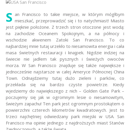
S
an Francisco to takie miejsce, w którym mógłbym
mieszkać, przeprowadzić się i to natychmiast! Miasto
jest pięknie położone. Z trzech stron otoczone jest wodą:
na zachodzie Oceanem Spokojnym, a na północy i
wschodzie akwenem Zatoki San Francisco. To co
najbardziej mnie tutaj urzekło to niesamowita energia i cała
masa świetnych restauracji i knajpek. Nigdzie indziej na
świecie nie jadłem tak pysznych i świeżych owoców
morza. W San Francisco znajduje się także największe i
jednocześnie najstarsze w całej Ameryce Północnej China
Town. Odnajdziemy tutaj dużo zieleni i parków, co
przekłada się na bardzo czyste powietrze. Kiedy
wjedziemy do największego z nich – Golden Gate Park –
poczujemy się jak w ogromnym lesie o niesamowitym,
świeżym zapachu! Ten park jest ogromnym prostokątem o
powierzchni czterech kilometrów kwadratowych. Jest to
trzeci najchętniej odwiedzany park miejski w USA. San
Francisco ma opinie jednego z najdroższych miast Stanów
Zjednoczonych, a także świata.