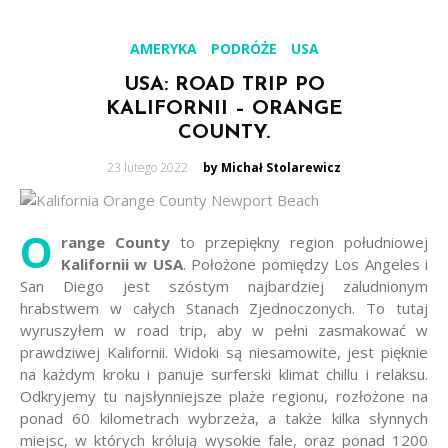
AMERYKA
PODRÓŻE
USA
USA: ROAD TRIP PO
KALIFORNII – ORANGE
COUNTY.
Posted
23 lutego 2022
by Michał Stolarewicz
on
O
range County
to przepiękny region południowej
Kalifornii w USA
. Położone pomiędzy Los Angeles i
San Diego jest szóstym najbardziej zaludnionym
hrabstwem w całych Stanach Zjednoczonych. To tutaj
wyruszyłem w road trip, aby w pełni zasmakować w
prawdziwej Kalifornii. Widoki są niesamowite, jest pięknie
na każdym kroku i panuje surferski klimat chillu i relaksu.
Odkryjemy tu najsłynniejsze plaże regionu, rozłożone na
ponad 60 kilometrach wybrzeża, a także kilka słynnych
miejsc, w których królują wysokie fale, oraz ponad 1200