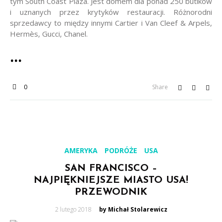
tym South Coast Plaza. Jest domem dla ponad 250 butików
i uznanych przez krytyków restauracji. Różnorodni
sprzedawcy to między innymi Cartier i Van Cleef & Arpels,
Hermès, Gucci, Chanel.
0
Share
AMERYKA
PODRÓŻE
USA
SAN FRANCISCO –
NAJPIĘKNIEJSZE MIASTO USA!
PRZEWODNIK
Posted
2 lutego 2018
by Michał Stolarewicz
on