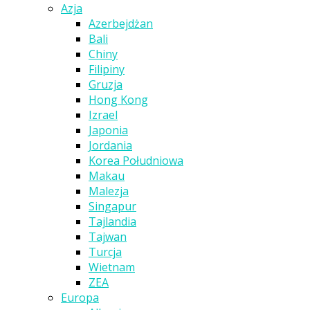
Azja
Azerbejdżan
Bali
Chiny
Filipiny
Gruzja
Hong Kong
Izrael
Japonia
Jordania
Korea Południowa
Makau
Malezja
Singapur
Tajlandia
Tajwan
Turcja
Wietnam
ZEA
Europa