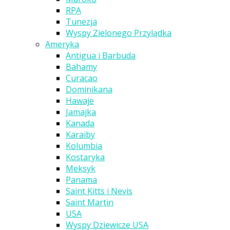
RPA
Tunezja
Wyspy Zielonego Przylądka
Ameryka
Antigua i Barbuda
Bahamy
Curacao
Dominikana
Hawaje
Jamajka
Kanada
Karaiby
Kolumbia
Kostaryka
Meksyk
Panama
Saint Kitts i Nevis
Saint Martin
USA
Wyspy Dziewicze USA