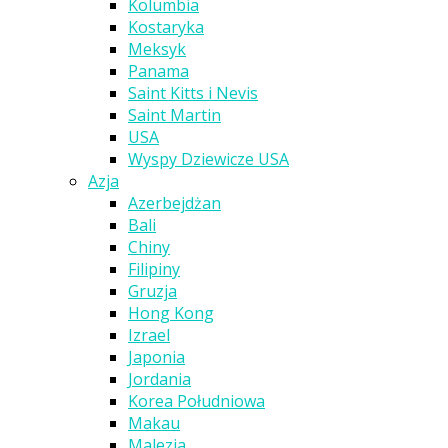
Kolumbia
Kostaryka
Meksyk
Panama
Saint Kitts i Nevis
Saint Martin
USA
Wyspy Dziewicze USA
Azja
Azerbejdżan
Bali
Chiny
Filipiny
Gruzja
Hong Kong
Izrael
Japonia
Jordania
Korea Południowa
Makau
Malezja