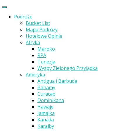
Podróże
Bucket List
Mapa Podróży
Hotelowe Opinie
Afryka
Maroko
RPA
Tunezja
Wyspy Zielonego Przylądka
Ameryka
Antigua i Barbuda
Bahamy
Curacao
Dominikana
Hawaje
Jamajka
Kanada
Karaiby