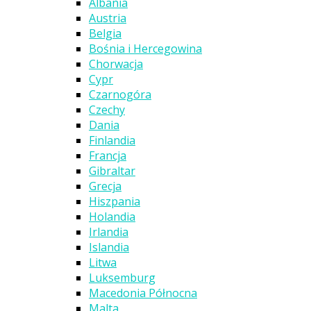
Albania
Austria
Belgia
Bośnia i Hercegowina
Chorwacja
Cypr
Czarnogóra
Czechy
Dania
Finlandia
Francja
Gibraltar
Grecja
Hiszpania
Holandia
Irlandia
Islandia
Litwa
Luksemburg
Macedonia Północna
Malta