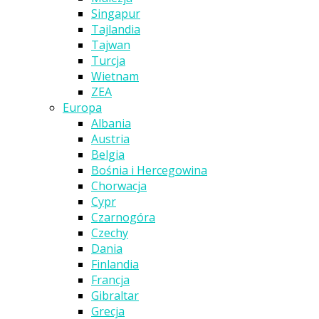
Singapur
Tajlandia
Tajwan
Turcja
Wietnam
ZEA
Europa
Albania
Austria
Belgia
Bośnia i Hercegowina
Chorwacja
Cypr
Czarnogóra
Czechy
Dania
Finlandia
Francja
Gibraltar
Grecja