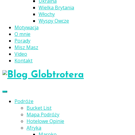
Ukraina
Wielka Brytania
Włochy
Wyspy Owcze
Motywacja
O mnie
Porady
Misz Masz
Video
Kontakt
Podróże
Bucket List
Mapa Podróży
Hotelowe Opinie
Afryka
Maroko