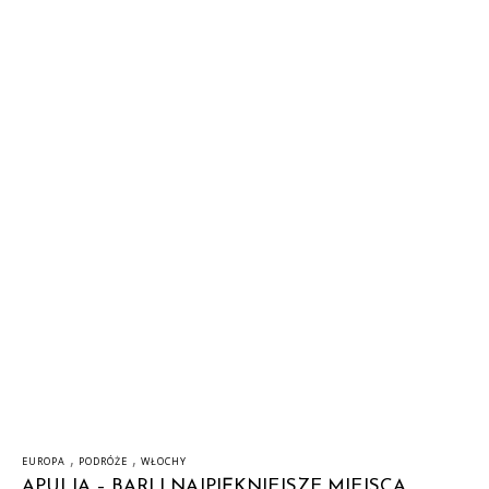
,
,
EUROPA
PODRÓŻE
WŁOCHY
APULIA – BARI I NAJPIĘKNIEJSZE MIEJSCA