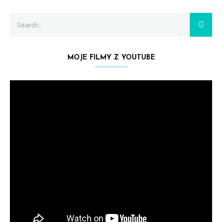
Search
SEAR
for:
MOJE FILMY Z YOUTUBE