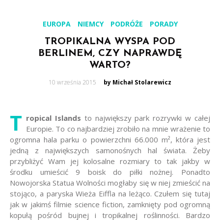
EUROPA
NIEMCY
PODRÓŻE
PORADY
TROPIKALNA WYSPA POD
BERLINEM, CZY NAPRAWDĘ
WARTO?
Posted
10 września 2015
by Michał Stolarewicz
on
T
ropical Islands
to największy park rozrywki w całej
Europie. To co najbardziej zrobiło na mnie wrażenie to
ogromna hala parku o powierzchni 66.000 m², która jest
jedną z największych samonośnych hal świata. Żeby
przybliżyć Wam jej kolosalne rozmiary to tak jakby w
środku umieścić 9 boisk do piłki nożnej. Ponadto
Nowojorska Statua Wolności mogłaby się w niej zmieścić na
stojąco, a paryska Wieża Eiffla na leżąco. Czułem się tutaj
jak w jakimś filmie science fiction, zamknięty pod ogromną
kopułą pośród bujnej i tropikalnej roślinności. Bardzo