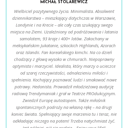
MICHAŁ STOLAREWICZ
Wielbiciel pozytywnego życia. Minimalista. Absolwent
dziennikarstwa – mieszkający dotychczas w Warszawie,
Londynie i na Krecie – ale cały czas szukający swego
miejsca na Ziemi. Uzależniony od podróżowania i latania
samolotem, 93 kraje i 400+ lotów. Zakochany w
meksykańskim Jukatanie, szkockich Highlands, Azorach
oraz Islandii. Fan koreańskiego kimchi. Na co dzień
chodzący z głową wysoko w chmurach. Niepoprawny
optymista i marzyciel. Idealista, który marzy o ucieczce
od szarej rzeczywistości, odnalezieniu miłości i
spełnienia. Kochający poznawać ludzi i smakować nowe
potrawy. Hedonista. Prowadził młodzieżową audycję
radiową Trendymaniak i grał w Teatrze PROdukcyjnym.
Zwiedził Europę autostopem. Także miłośnik
spontanicznych podroży na własną rękę – na drugi
koniec świata. Spełniający swoje marzenia tu i teraz, nie
odkładając niczego na potem! Trzeba natychmiast żyć.
Jest później, niż się wydaje… Enjoy your life!!