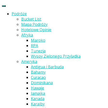
Podróże
Bucket List
Mapa Podróży
Hotelowe Opinie
Afryka
Maroko
RPA
Tunezja
Wyspy Zielonego Przylądka
Ameryka
Antigua i Barbuda
Bahamy
Curacao
Dominikana
Hawaje
Jamajka
Kanada
Karaiby