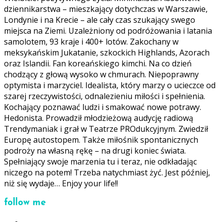
dziennikarstwa – mieszkający dotychczas w Warszawie,
Londynie i na Krecie – ale cały czas szukający swego
miejsca na Ziemi. Uzależniony od podróżowania i latania
samolotem, 93 kraje i 400+ lotów. Zakochany w
meksykańskim Jukatanie, szkockich Highlands, Azorach
oraz Islandii. Fan koreańskiego kimchi. Na co dzień
chodzący z głową wysoko w chmurach. Niepoprawny
optymista i marzyciel. Idealista, który marzy o ucieczce od
szarej rzeczywistości, odnalezieniu miłości i spełnienia.
Kochający poznawać ludzi i smakować nowe potrawy.
Hedonista. Prowadził młodzieżową audycję radiową
Trendymaniak i grał w Teatrze PROdukcyjnym. Zwiedził
Europę autostopem. Także miłośnik spontanicznych
podroży na własną rękę – na drugi koniec świata.
Spełniający swoje marzenia tu i teraz, nie odkładając
niczego na potem! Trzeba natychmiast żyć. Jest później,
niż się wydaje… Enjoy your life!!
follow me