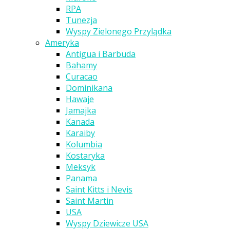
RPA
Tunezja
Wyspy Zielonego Przylądka
Ameryka
Antigua i Barbuda
Bahamy
Curacao
Dominikana
Hawaje
Jamajka
Kanada
Karaiby
Kolumbia
Kostaryka
Meksyk
Panama
Saint Kitts i Nevis
Saint Martin
USA
Wyspy Dziewicze USA