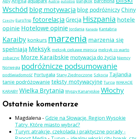
Anglia
aquapark
Barcelona
Alpy
Bangkok
Austria
autostop
Wschód
blog motywacja
blog podróżniczy
Chiny
Hiszpania
fotorelacja
hotele
Grecja
EuroTrip
Czechy
Hotelowe opinie
opinie
Jordania
Kantabria
Kanada
marzenia
Karaiby
marzenia się
konkurs
Meksyk
spełniają
meksyk ciekawe miejsca
meksyk co warto
Morze Karaibskie
motywacja do życia
zobaczyc
Niemcy
podróżnicze podsumowanie
Norwegia
Tajlandia
Portugalia
podświadomość
Stany Zjednoczone
Szkocja
teksty motywacyjne
tanie podróżowanie
Turcja
WAKACJE
Włochy
Wielka Brytania
KARAIBY
Wyspy Kanaryjskie
Ostatnie komentarze
Magdalena
-
Gdzie na Słowację. Region Wysokie
Tatry. Które miasto wybrać?
Turyn: atrakcje, czekolada i praktyczne porady -
Raport Media
-
Turyn – idealny włoski city break, czy