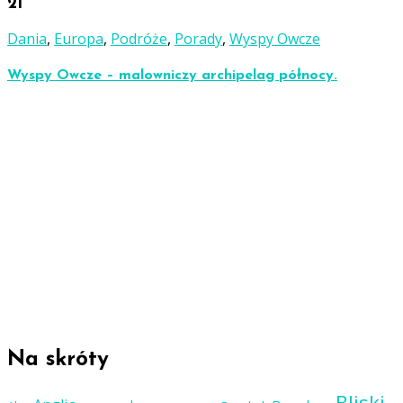
21
Dania
,
Europa
,
Podróże
,
Porady
,
Wyspy Owcze
Wyspy Owcze – malowniczy archipelag północy.
Na skróty
Bliski