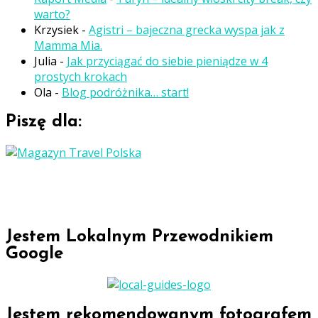
warto?
Krzysiek
-
Agistri – bajeczna grecka wyspa jak z
Mamma Mia.
Julia
-
Jak przyciągać do siebie pieniądze w 4
prostych krokach
Ola
-
Blog podróżnika… start!
Piszę dla:
Jestem Lokalnym Przewodnikiem
Google
Jestem rekomendowanym fotografem