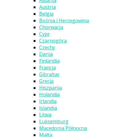
Albania
Austria
Belgia
Bośnia i Hercegowina
Chorwacja
Cypr
Czarnogóra
Czechy
Dania
Finlandia
Francja
Gibraltar
Grecja
Hiszpania
Holandia
Irlandia
Islandia
Litwa
Luksemburg
Macedonia Północna
Malta