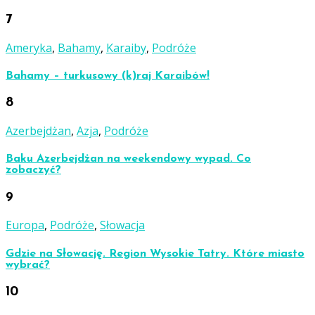
7
Ameryka
,
Bahamy
,
Karaiby
,
Podróże
Bahamy – turkusowy (k)raj Karaibów!
8
Azerbejdżan
,
Azja
,
Podróże
Baku Azerbejdżan na weekendowy wypad. Co
zobaczyć?
9
Europa
,
Podróże
,
Słowacja
Gdzie na Słowację. Region Wysokie Tatry. Które miasto
wybrać?
10