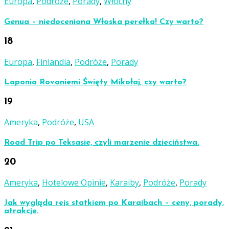
Europa
,
Podróże
,
Porady
,
Włochy
Genua – niedoceniona Włoska perełka! Czy warto?
18
Europa
,
Finlandia
,
Podróże
,
Porady
Laponia Rovaniemi Święty Mikołaj, czy warto?
19
Ameryka
,
Podróże
,
USA
Road Trip po Teksasie, czyli marzenie dzieciństwa.
20
Ameryka
,
Hotelowe Opinie
,
Karaiby
,
Podróże
,
Porady
Jak wygląda rejs statkiem po Karaibach – ceny, porady,
atrakcje.