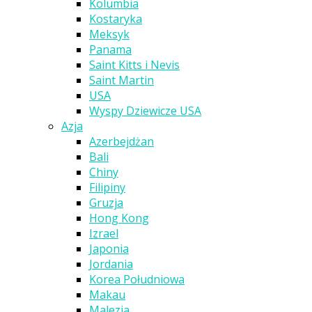
Kolumbia
Kostaryka
Meksyk
Panama
Saint Kitts i Nevis
Saint Martin
USA
Wyspy Dziewicze USA
Azja
Azerbejdżan
Bali
Chiny
Filipiny
Gruzja
Hong Kong
Izrael
Japonia
Jordania
Korea Południowa
Makau
Malezja