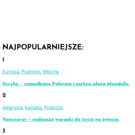
NAJPOPULARNIEJSZE:
1
Europa
,
Podróże
,
Włochy
Sycylia – zaniedbane Palermo i piękna plaża Mondello.
2
Ameryka
,
Kanada
,
Podróże
Vancouver – najlepsze warunki do życia na świecie.
3