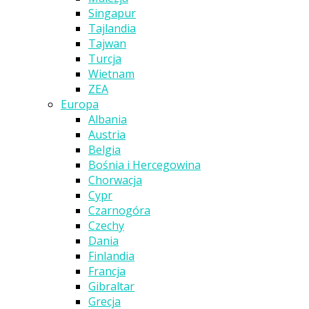
Singapur
Tajlandia
Tajwan
Turcja
Wietnam
ZEA
Europa
Albania
Austria
Belgia
Bośnia i Hercegowina
Chorwacja
Cypr
Czarnogóra
Czechy
Dania
Finlandia
Francja
Gibraltar
Grecja