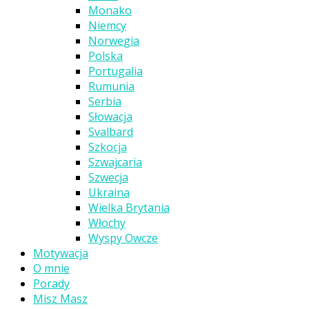
Monako
Niemcy
Norwegia
Polska
Portugalia
Rumunia
Serbia
Słowacja
Svalbard
Szkocja
Szwajcaria
Szwecja
Ukraina
Wielka Brytania
Włochy
Wyspy Owcze
Motywacja
O mnie
Porady
Misz Masz