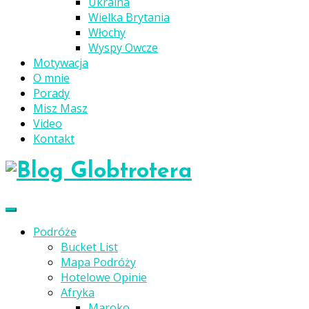
Ukraina
Wielka Brytania
Włochy
Wyspy Owcze
Motywacja
O mnie
Porady
Misz Masz
Video
Kontakt
Podróże
Bucket List
Mapa Podróży
Hotelowe Opinie
Afryka
Maroko