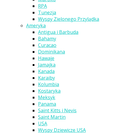
RPA
Tunezja
Wyspy Zielonego Przylądka
Ameryka
Antigua i Barbuda
Bahamy
Curacao
Dominikana
Hawaje
Jamajka
Kanada
Karaiby
Kolumbia
Kostaryka
Meksyk
Panama
Saint Kitts i Nevis
Saint Martin
USA
Wyspy Dziewicze USA