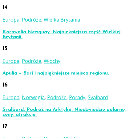
14
Europa
,
Podróże
,
Wielka Brytania
Kornwalia Newquay. Najpiękniejsza część Wielkiej
Brytanii.
15
Europa
,
Podróże
,
Włochy
Apulia – Bari i najpiękniejsze miejsca regionu.
16
Europa
,
Norwegia
,
Podróże
,
Porady
,
Svalbard
Svalbard. Podróż na Arktykę. Niedźwiedzie polarne,
ceny, atrakcje.
17