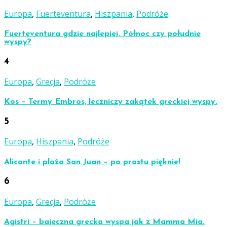
Europa
,
Fuerteventura
,
Hiszpania
,
Podróże
Fuerteventura gdzie najlepiej. Północ czy południe
wyspy?
4
Europa
,
Grecja
,
Podróże
Kos – Termy Embros, leczniczy zakątek greckiej wyspy.
5
Europa
,
Hiszpania
,
Podróże
Alicante i plaża San Juan – po prostu pięknie!
6
Europa
,
Grecja
,
Podróże
Agistri – bajeczna grecka wyspa jak z Mamma Mia.