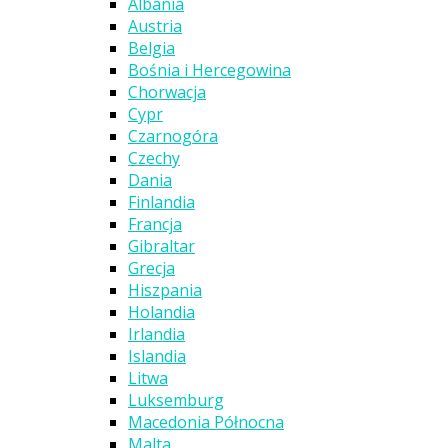
Albania
Austria
Belgia
Bośnia i Hercegowina
Chorwacja
Cypr
Czarnogóra
Czechy
Dania
Finlandia
Francja
Gibraltar
Grecja
Hiszpania
Holandia
Irlandia
Islandia
Litwa
Luksemburg
Macedonia Północna
Malta