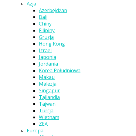
Azja
Azerbejdżan
Bali
Chiny
Filipiny
Gruzja
Hong Kong
Izrael
Japonia
Jordania
Korea Południowa
Makau
Malezja
Singapur
Tajlandia
Tajwan
Turcja
Wietnam
ZEA
Europa