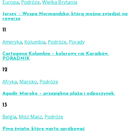
Europa
,
Podróże
,
Wielka Brytania
Jersey – Wyspa Normandzka, którą można zwiedzić na
rowerze
11
Ameryka
,
Kolumbia
,
Podróże
,
Porady
Cartagena Kolumbia – kolorowy raj Karaibów.
PORADNIK
12
Afryka
,
Maroko
,
Podróże
Agadir Maroko – przepiękna plaża i odpoczynek.
13
Belgia
,
Misz Masz
,
Podróże
Piwa świata, które warto spróbować