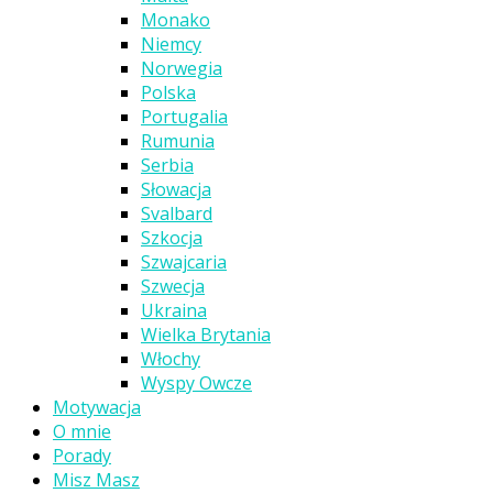
Monako
Niemcy
Norwegia
Polska
Portugalia
Rumunia
Serbia
Słowacja
Svalbard
Szkocja
Szwajcaria
Szwecja
Ukraina
Wielka Brytania
Włochy
Wyspy Owcze
Motywacja
O mnie
Porady
Misz Masz