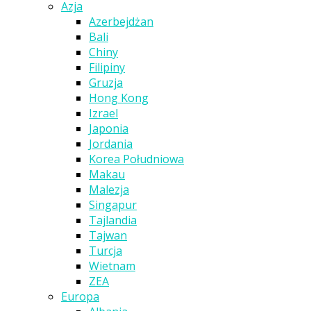
Azja
Azerbejdżan
Bali
Chiny
Filipiny
Gruzja
Hong Kong
Izrael
Japonia
Jordania
Korea Południowa
Makau
Malezja
Singapur
Tajlandia
Tajwan
Turcja
Wietnam
ZEA
Europa