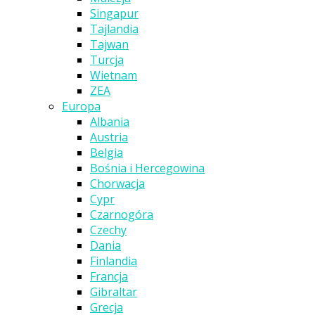
Singapur
Tajlandia
Tajwan
Turcja
Wietnam
ZEA
Europa
Albania
Austria
Belgia
Bośnia i Hercegowina
Chorwacja
Cypr
Czarnogóra
Czechy
Dania
Finlandia
Francja
Gibraltar
Grecja