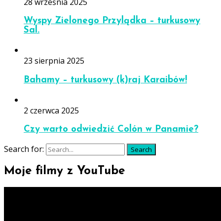
28 września 2025
Wyspy Zielonego Przylądka – turkusowy
Sal.
23 sierpnia 2025
Bahamy – turkusowy (k)raj Karaibów!
2 czerwca 2025
Czy warto odwiedzić Colón w Panamie?
Search for:
Search
Moje filmy z YouTube