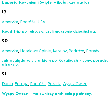
Laponia Rovaniemi Święty Mikołaj, czy warto?
19
Ameryka
,
Podróże
,
USA
Road Trip po Teksasie, czyli marzenie dzieciństwa.
20
Ameryka
,
Hotelowe Opinie
,
Karaiby
,
Podróże
,
Porady
Jak wygląda rejs statkiem po Karaibach – ceny, porady,
atrakcje.
21
Dania
,
Europa
,
Podróże
,
Porady
,
Wyspy Owcze
Wyspy Owcze – malowniczy archipelag północy.