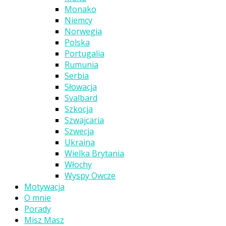
Monako
Niemcy
Norwegia
Polska
Portugalia
Rumunia
Serbia
Słowacja
Svalbard
Szkocja
Szwajcaria
Szwecja
Ukraina
Wielka Brytania
Włochy
Wyspy Owcze
Motywacja
O mnie
Porady
Misz Masz