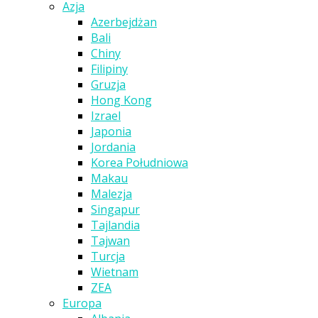
Azja
Azerbejdżan
Bali
Chiny
Filipiny
Gruzja
Hong Kong
Izrael
Japonia
Jordania
Korea Południowa
Makau
Malezja
Singapur
Tajlandia
Tajwan
Turcja
Wietnam
ZEA
Europa