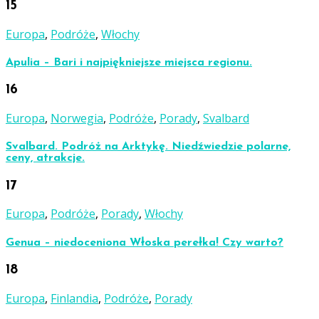
15
Europa
,
Podróże
,
Włochy
Apulia – Bari i najpiękniejsze miejsca regionu.
16
Europa
,
Norwegia
,
Podróże
,
Porady
,
Svalbard
Svalbard. Podróż na Arktykę. Niedźwiedzie polarne,
ceny, atrakcje.
17
Europa
,
Podróże
,
Porady
,
Włochy
Genua – niedoceniona Włoska perełka! Czy warto?
18
Europa
,
Finlandia
,
Podróże
,
Porady