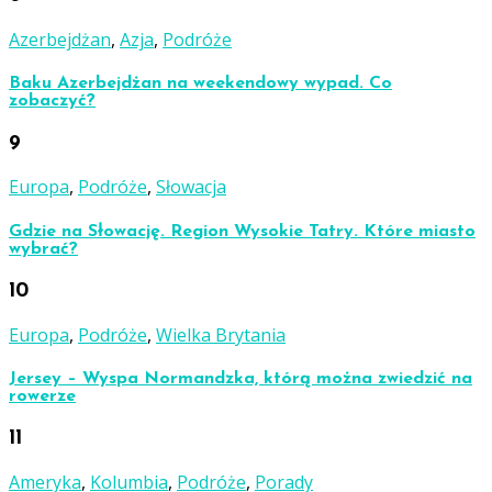
Azerbejdżan
,
Azja
,
Podróże
Baku Azerbejdżan na weekendowy wypad. Co
zobaczyć?
9
Europa
,
Podróże
,
Słowacja
Gdzie na Słowację. Region Wysokie Tatry. Które miasto
wybrać?
10
Europa
,
Podróże
,
Wielka Brytania
Jersey – Wyspa Normandzka, którą można zwiedzić na
rowerze
11
Ameryka
,
Kolumbia
,
Podróże
,
Porady