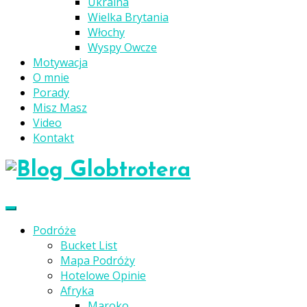
Ukraina
Wielka Brytania
Włochy
Wyspy Owcze
Motywacja
O mnie
Porady
Misz Masz
Video
Kontakt
Podróże
Bucket List
Mapa Podróży
Hotelowe Opinie
Afryka
Maroko