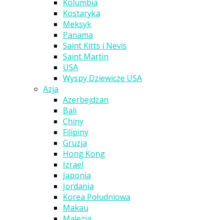
Kolumbia
Kostaryka
Meksyk
Panama
Saint Kitts i Nevis
Saint Martin
USA
Wyspy Dziewicze USA
Azja
Azerbejdżan
Bali
Chiny
Filipiny
Gruzja
Hong Kong
Izrael
Japonia
Jordania
Korea Południowa
Makau
Malezja