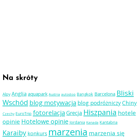
Na skróty
Bliski
Anglia
aquapark
Barcelona
Alpy
Bangkok
Austria
autostop
Wschód
blog motywacja
blog podróżniczy
Chiny
Hiszpania
fotorelacja
hotele
Grecja
EuroTrip
Czechy
Hotelowe opinie
opinie
Jordania
Kantabria
Kanada
marzenia
Karaiby
marzenia się
konkurs