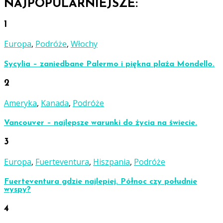
NAJPOPULARNIEJSZE:
1
Europa
,
Podróże
,
Włochy
Sycylia – zaniedbane Palermo i piękna plaża Mondello.
2
Ameryka
,
Kanada
,
Podróże
Vancouver – najlepsze warunki do życia na świecie.
3
Europa
,
Fuerteventura
,
Hiszpania
,
Podróże
Fuerteventura gdzie najlepiej. Północ czy południe
wyspy?
4