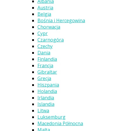
Albania
Austria
Belgia
Bośnia i Hercegowina
Chorwacja
Cypr
Czarnogóra
Czechy
Dania
Finlandia
Francja
Gibraltar
Grecja
Hiszpania
Holandia
Irlandia
Islandia
Litwa
Luksemburg
Macedonia Północna
Malta