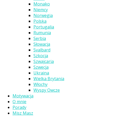
Monako
Niemcy
Norwegia
Polska
Portugalia
Rumunia
Serbia
Słowacja
Svalbard
Szkocja
Szwajcaria
Szwecja
Ukraina
Wielka Brytania
Włochy
Wyspy Owcze
Motywacja
O mnie
Porady
Misz Masz