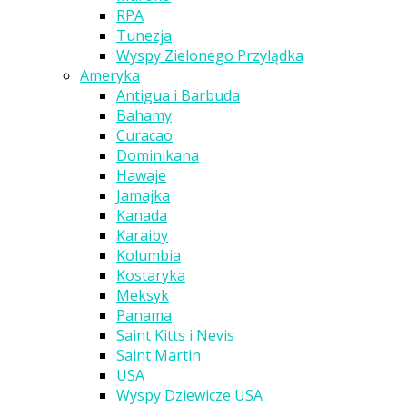
RPA
Tunezja
Wyspy Zielonego Przylądka
Ameryka
Antigua i Barbuda
Bahamy
Curacao
Dominikana
Hawaje
Jamajka
Kanada
Karaiby
Kolumbia
Kostaryka
Meksyk
Panama
Saint Kitts i Nevis
Saint Martin
USA
Wyspy Dziewicze USA