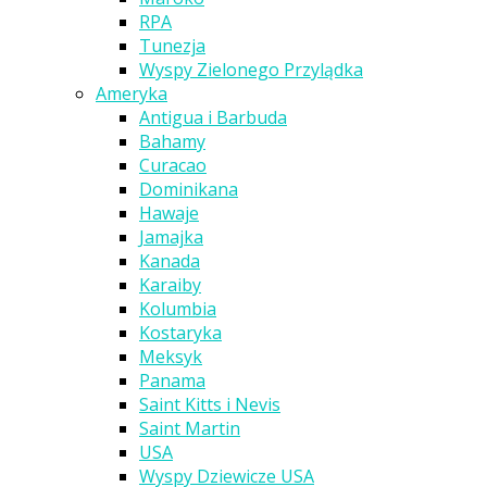
RPA
Tunezja
Wyspy Zielonego Przylądka
Ameryka
Antigua i Barbuda
Bahamy
Curacao
Dominikana
Hawaje
Jamajka
Kanada
Karaiby
Kolumbia
Kostaryka
Meksyk
Panama
Saint Kitts i Nevis
Saint Martin
USA
Wyspy Dziewicze USA