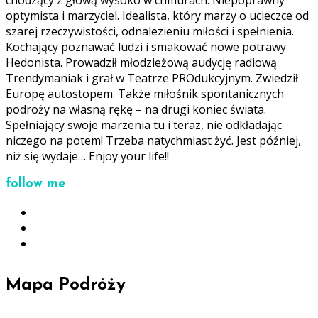
chodzący z głową wysoko w chmurach. Niepoprawny
optymista i marzyciel. Idealista, który marzy o ucieczce od
szarej rzeczywistości, odnalezieniu miłości i spełnienia.
Kochający poznawać ludzi i smakować nowe potrawy.
Hedonista. Prowadził młodzieżową audycję radiową
Trendymaniak i grał w Teatrze PROdukcyjnym. Zwiedził
Europę autostopem. Także miłośnik spontanicznych
podroży na własną rękę – na drugi koniec świata.
Spełniający swoje marzenia tu i teraz, nie odkładając
niczego na potem! Trzeba natychmiast żyć. Jest później,
niż się wydaje… Enjoy your life!!
follow me
Mapa Podróży