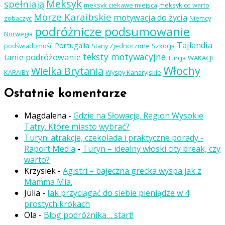
Meksyk
spełniają
meksyk ciekawe miejsca
meksyk co warto
Morze Karaibskie
motywacja do życia
zobaczyc
Niemcy
podróżnicze podsumowanie
Norwegia
Tajlandia
Portugalia
podświadomość
Stany Zjednoczone
Szkocja
teksty motywacyjne
tanie podróżowanie
Turcja
WAKACJE
Włochy
Wielka Brytania
KARAIBY
Wyspy Kanaryjskie
Ostatnie komentarze
Magdalena
-
Gdzie na Słowację. Region Wysokie
Tatry. Które miasto wybrać?
Turyn: atrakcje, czekolada i praktyczne porady -
Raport Media
-
Turyn – idealny włoski city break, czy
warto?
Krzysiek
-
Agistri – bajeczna grecka wyspa jak z
Mamma Mia.
Julia
-
Jak przyciągać do siebie pieniądze w 4
prostych krokach
Ola
-
Blog podróżnika… start!