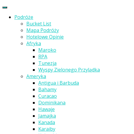
Podróże
Bucket List
Mapa Podróży
Hotelowe Opinie
Afryka
Maroko
RPA
Tunezja
Wyspy Zielonego Przylądka
Ameryka
Antigua i Barbuda
Bahamy
Curacao
Dominikana
Hawaje
Jamajka
Kanada
Karaiby