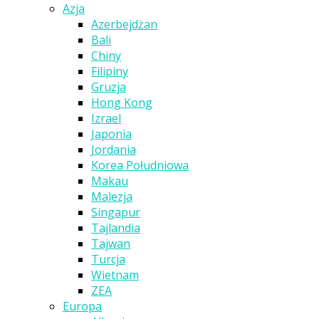
Azja
Azerbejdżan
Bali
Chiny
Filipiny
Gruzja
Hong Kong
Izrael
Japonia
Jordania
Korea Południowa
Makau
Malezja
Singapur
Tajlandia
Tajwan
Turcja
Wietnam
ZEA
Europa