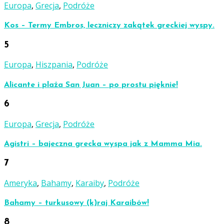
Europa
,
Grecja
,
Podróże
Kos – Termy Embros, leczniczy zakątek greckiej wyspy.
5
Europa
,
Hiszpania
,
Podróże
Alicante i plaża San Juan – po prostu pięknie!
6
Europa
,
Grecja
,
Podróże
Agistri – bajeczna grecka wyspa jak z Mamma Mia.
7
Ameryka
,
Bahamy
,
Karaiby
,
Podróże
Bahamy – turkusowy (k)raj Karaibów!
8