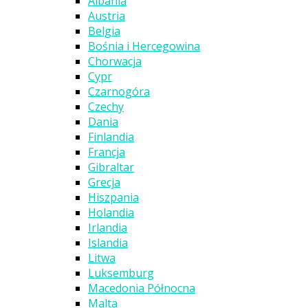
Albania
Austria
Belgia
Bośnia i Hercegowina
Chorwacja
Cypr
Czarnogóra
Czechy
Dania
Finlandia
Francja
Gibraltar
Grecja
Hiszpania
Holandia
Irlandia
Islandia
Litwa
Luksemburg
Macedonia Północna
Malta