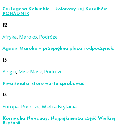
Cartagena Kolumbia – kolorowy raj Karaibów.
PORADNIK
12
Afryka
,
Maroko
,
Podróże
Agadir Maroko – przepiękna plaża i odpoczynek.
13
Belgia
,
Misz Masz
,
Podróże
Piwa świata, które warto spróbować
14
Europa
,
Podróże
,
Wielka Brytania
Kornwalia Newquay. Najpiękniejsza część Wielkiej
Brytanii.