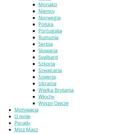
Monako
Niemcy
Norwegia
Polska
Portugalia
Rumunia
Serbia
Słowacja
Svalbard
Szkocja
Szwajcaria
Szwecja
Ukraina
Wielka Brytania
Włochy
Wyspy Owcze
Motywacja
O mnie
Porady
Misz Masz