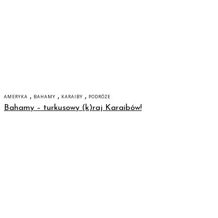
,
,
,
AMERYKA
BAHAMY
KARAIBY
PODRÓŻE
Bahamy – turkusowy (k)raj Karaibów!