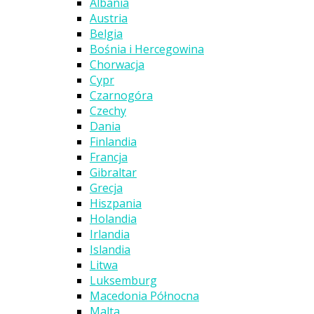
Albania
Austria
Belgia
Bośnia i Hercegowina
Chorwacja
Cypr
Czarnogóra
Czechy
Dania
Finlandia
Francja
Gibraltar
Grecja
Hiszpania
Holandia
Irlandia
Islandia
Litwa
Luksemburg
Macedonia Północna
Malta