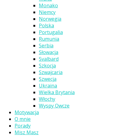
Monako
Niemcy
Norwegia
Polska
Portugalia
Rumunia
Serbia
Słowacja
Svalbard
Szkocja
Szwajcaria
Szwecja
Ukraina
Wielka Brytania
Włochy
Wyspy Owcze
Motywacja
O mnie
Porady
Misz Masz