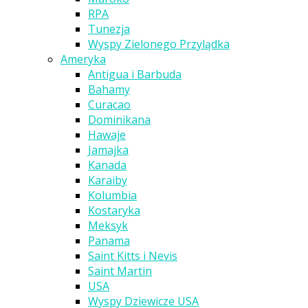
RPA
Tunezja
Wyspy Zielonego Przylądka
Ameryka
Antigua i Barbuda
Bahamy
Curacao
Dominikana
Hawaje
Jamajka
Kanada
Karaiby
Kolumbia
Kostaryka
Meksyk
Panama
Saint Kitts i Nevis
Saint Martin
USA
Wyspy Dziewicze USA