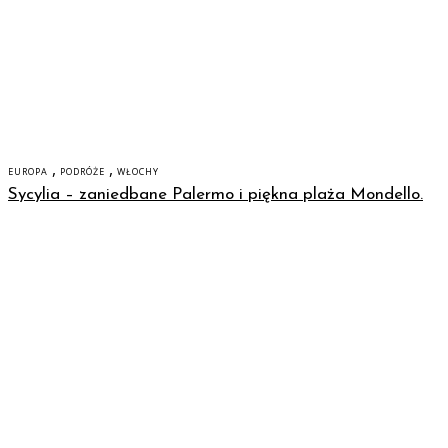
,
,
EUROPA
PODRÓŻE
WŁOCHY
Sycylia – zaniedbane Palermo i piękna plaża Mondello.