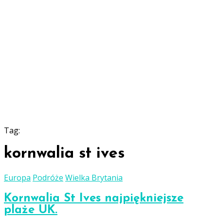
Tag:
kornwalia st ives
Europa
Podróże
Wielka Brytania
Kornwalia St Ives najpiękniejsze
plaże UK.