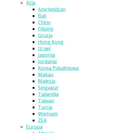
Azja
Azerbejdżan
Bali
Chiny
Filipiny
Gruzja
Hong Kong
Izrael
Japonia
Jordania
Korea Południowa
Makau
Malezja
Singapur
Tajlandia
Tajwan
Turcja
Wietnam
ZEA
Europa