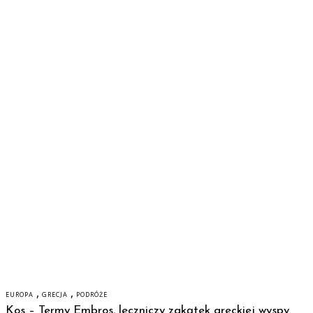
,
,
EUROPA
GRECJA
PODRÓŻE
Kos – Termy Embros, leczniczy zakątek greckiej wyspy.