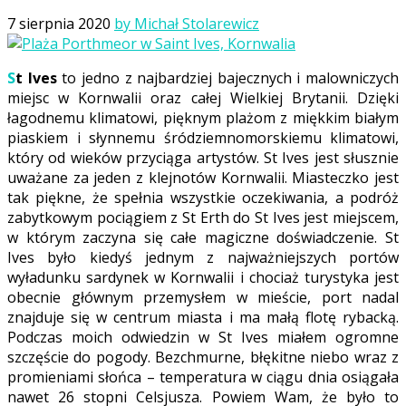
Posted
7 sierpnia 2020
by Michał Stolarewicz
on
St Ives
to jedno z najbardziej bajecznych i malowniczych
miejsc w Kornwalii oraz całej Wielkiej Brytanii. Dzięki
łagodnemu klimatowi, pięknym plażom z miękkim białym
piaskiem i słynnemu śródziemnomorskiemu klimatowi,
który od wieków przyciąga artystów. St Ives jest słusznie
uważane za jeden z klejnotów Kornwalii. Miasteczko jest
tak piękne, że spełnia wszystkie oczekiwania, a podróż
zabytkowym pociągiem z St Erth do St Ives jest miejscem,
w którym zaczyna się całe magiczne doświadczenie. St
Ives było kiedyś jednym z najważniejszych portów
wyładunku sardynek w Kornwalii i chociaż turystyka jest
obecnie głównym przemysłem w mieście, port nadal
znajduje się w centrum miasta i ma małą flotę rybacką.
Podczas moich odwiedzin w St Ives miałem ogromne
szczęście do pogody. Bezchmurne, błękitne niebo wraz z
promieniami słońca – temperatura w ciągu dnia osiągała
nawet 26 stopni Celsjusza. Powiem Wam, że było to