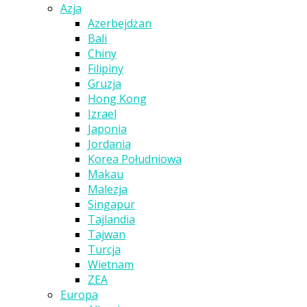
Azja
Azerbejdżan
Bali
Chiny
Filipiny
Gruzja
Hong Kong
Izrael
Japonia
Jordania
Korea Południowa
Makau
Malezja
Singapur
Tajlandia
Tajwan
Turcja
Wietnam
ZEA
Europa