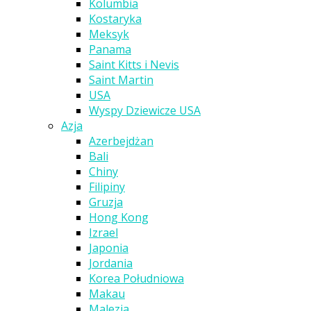
Kolumbia
Kostaryka
Meksyk
Panama
Saint Kitts i Nevis
Saint Martin
USA
Wyspy Dziewicze USA
Azja
Azerbejdżan
Bali
Chiny
Filipiny
Gruzja
Hong Kong
Izrael
Japonia
Jordania
Korea Południowa
Makau
Malezja