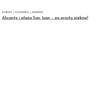
,
,
EUROPA
HISZPANIA
PODRÓŻE
Alicante i plaża San Juan – po prostu pięknie!