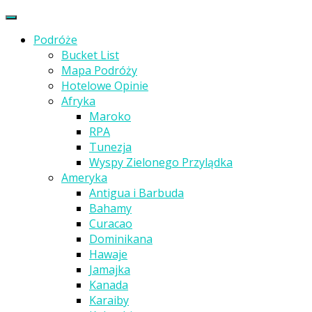
Podróże
Bucket List
Mapa Podróży
Hotelowe Opinie
Afryka
Maroko
RPA
Tunezja
Wyspy Zielonego Przylądka
Ameryka
Antigua i Barbuda
Bahamy
Curacao
Dominikana
Hawaje
Jamajka
Kanada
Karaiby