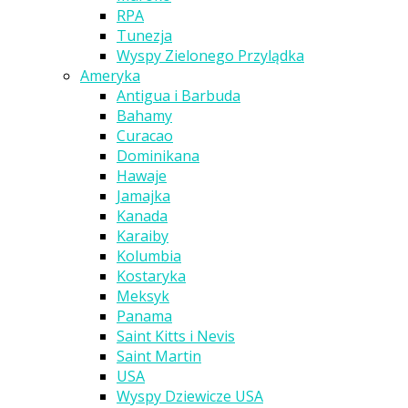
RPA
Tunezja
Wyspy Zielonego Przylądka
Ameryka
Antigua i Barbuda
Bahamy
Curacao
Dominikana
Hawaje
Jamajka
Kanada
Karaiby
Kolumbia
Kostaryka
Meksyk
Panama
Saint Kitts i Nevis
Saint Martin
USA
Wyspy Dziewicze USA