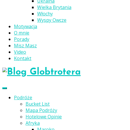
Ukraina
Wielka Brytania
Włochy
Wyspy Owcze
Motywacja
O mnie
Porady
Misz Masz
Video
Kontakt
Podróże
Bucket List
Mapa Podróży
Hotelowe Opinie
Afryka
Maroko