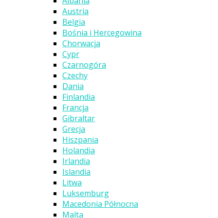
Albania
Austria
Belgia
Bośnia i Hercegowina
Chorwacja
Cypr
Czarnogóra
Czechy
Dania
Finlandia
Francja
Gibraltar
Grecja
Hiszpania
Holandia
Irlandia
Islandia
Litwa
Luksemburg
Macedonia Północna
Malta