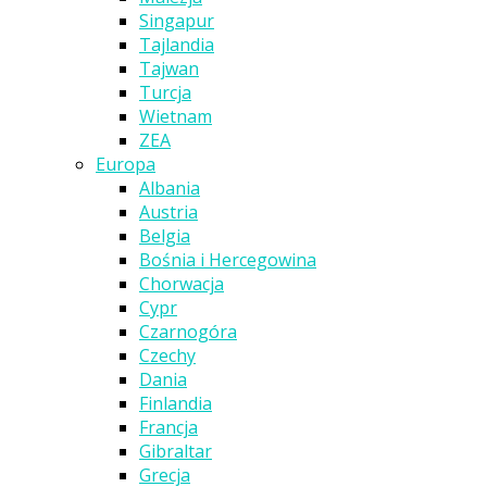
Singapur
Tajlandia
Tajwan
Turcja
Wietnam
ZEA
Europa
Albania
Austria
Belgia
Bośnia i Hercegowina
Chorwacja
Cypr
Czarnogóra
Czechy
Dania
Finlandia
Francja
Gibraltar
Grecja