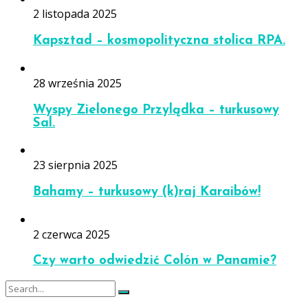
2 listopada 2025
Kapsztad – kosmopolityczna stolica RPA.
28 września 2025
Wyspy Zielonego Przylądka – turkusowy
Sal.
23 sierpnia 2025
Bahamy – turkusowy (k)raj Karaibów!
2 czerwca 2025
Czy warto odwiedzić Colón w Panamie?
Search
Search
for: