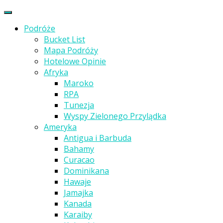
Podróże
Bucket List
Mapa Podróży
Hotelowe Opinie
Afryka
Maroko
RPA
Tunezja
Wyspy Zielonego Przylądka
Ameryka
Antigua i Barbuda
Bahamy
Curacao
Dominikana
Hawaje
Jamajka
Kanada
Karaiby