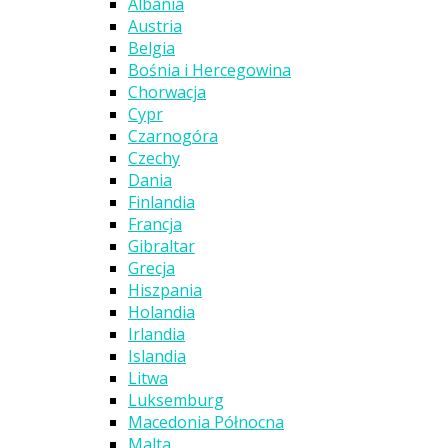
Albania
Austria
Belgia
Bośnia i Hercegowina
Chorwacja
Cypr
Czarnogóra
Czechy
Dania
Finlandia
Francja
Gibraltar
Grecja
Hiszpania
Holandia
Irlandia
Islandia
Litwa
Luksemburg
Macedonia Północna
Malta