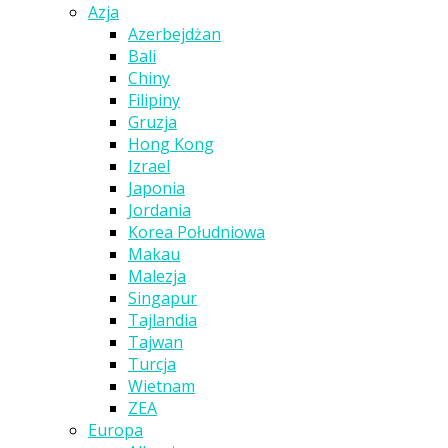
Azja
Azerbejdżan
Bali
Chiny
Filipiny
Gruzja
Hong Kong
Izrael
Japonia
Jordania
Korea Południowa
Makau
Malezja
Singapur
Tajlandia
Tajwan
Turcja
Wietnam
ZEA
Europa