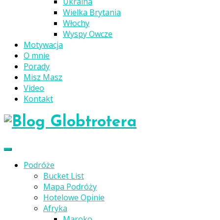
Ukraina
Wielka Brytania
Włochy
Wyspy Owcze
Motywacja
O mnie
Porady
Misz Masz
Video
Kontakt
Podróże
Bucket List
Mapa Podróży
Hotelowe Opinie
Afryka
Maroko