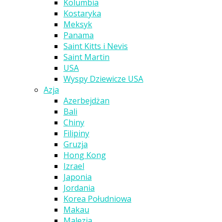
Kolumbia
Kostaryka
Meksyk
Panama
Saint Kitts i Nevis
Saint Martin
USA
Wyspy Dziewicze USA
Azja
Azerbejdżan
Bali
Chiny
Filipiny
Gruzja
Hong Kong
Izrael
Japonia
Jordania
Korea Południowa
Makau
Malezja