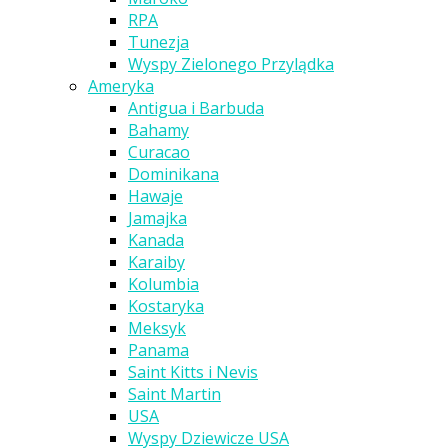
RPA
Tunezja
Wyspy Zielonego Przylądka
Ameryka
Antigua i Barbuda
Bahamy
Curacao
Dominikana
Hawaje
Jamajka
Kanada
Karaiby
Kolumbia
Kostaryka
Meksyk
Panama
Saint Kitts i Nevis
Saint Martin
USA
Wyspy Dziewicze USA