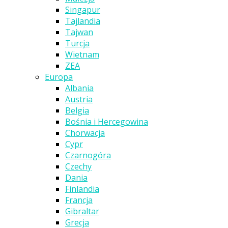
Singapur
Tajlandia
Tajwan
Turcja
Wietnam
ZEA
Europa
Albania
Austria
Belgia
Bośnia i Hercegowina
Chorwacja
Cypr
Czarnogóra
Czechy
Dania
Finlandia
Francja
Gibraltar
Grecja