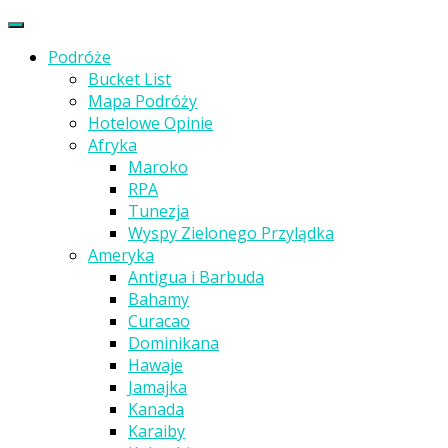
Podróże
Bucket List
Mapa Podróży
Hotelowe Opinie
Afryka
Maroko
RPA
Tunezja
Wyspy Zielonego Przylądka
Ameryka
Antigua i Barbuda
Bahamy
Curacao
Dominikana
Hawaje
Jamajka
Kanada
Karaiby