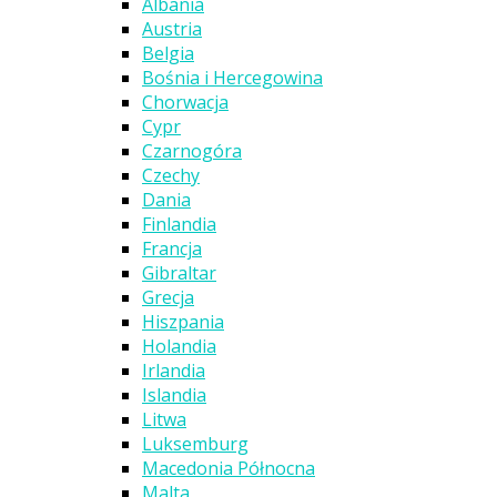
Albania
Austria
Belgia
Bośnia i Hercegowina
Chorwacja
Cypr
Czarnogóra
Czechy
Dania
Finlandia
Francja
Gibraltar
Grecja
Hiszpania
Holandia
Irlandia
Islandia
Litwa
Luksemburg
Macedonia Północna
Malta