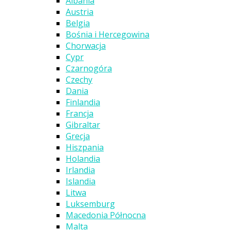
Albania
Austria
Belgia
Bośnia i Hercegowina
Chorwacja
Cypr
Czarnogóra
Czechy
Dania
Finlandia
Francja
Gibraltar
Grecja
Hiszpania
Holandia
Irlandia
Islandia
Litwa
Luksemburg
Macedonia Północna
Malta