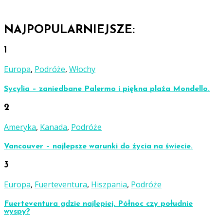
NAJPOPULARNIEJSZE:
1
Europa
,
Podróże
,
Włochy
Sycylia – zaniedbane Palermo i piękna plaża Mondello.
2
Ameryka
,
Kanada
,
Podróże
Vancouver – najlepsze warunki do życia na świecie.
3
Europa
,
Fuerteventura
,
Hiszpania
,
Podróże
Fuerteventura gdzie najlepiej. Północ czy południe
wyspy?