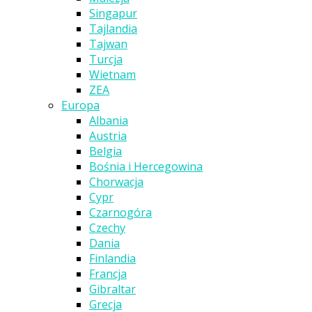
Singapur
Tajlandia
Tajwan
Turcja
Wietnam
ZEA
Europa
Albania
Austria
Belgia
Bośnia i Hercegowina
Chorwacja
Cypr
Czarnogóra
Czechy
Dania
Finlandia
Francja
Gibraltar
Grecja