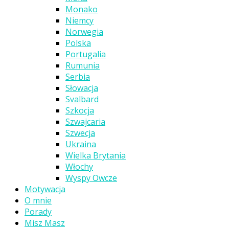
Monako
Niemcy
Norwegia
Polska
Portugalia
Rumunia
Serbia
Słowacja
Svalbard
Szkocja
Szwajcaria
Szwecja
Ukraina
Wielka Brytania
Włochy
Wyspy Owcze
Motywacja
O mnie
Porady
Misz Masz