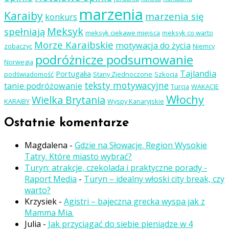
marzenia
Karaiby
marzenia się
konkurs
Meksyk
spełniają
meksyk ciekawe miejsca
meksyk co warto
Morze Karaibskie
motywacja do życia
zobaczyc
Niemcy
podróżnicze podsumowanie
Norwegia
Tajlandia
Portugalia
podświadomość
Stany Zjednoczone
Szkocja
teksty motywacyjne
tanie podróżowanie
Turcja
WAKACJE
Włochy
Wielka Brytania
KARAIBY
Wyspy Kanaryjskie
Ostatnie komentarze
Magdalena
-
Gdzie na Słowację. Region Wysokie
Tatry. Które miasto wybrać?
Turyn: atrakcje, czekolada i praktyczne porady -
Raport Media
-
Turyn – idealny włoski city break, czy
warto?
Krzysiek
-
Agistri – bajeczna grecka wyspa jak z
Mamma Mia.
Julia
-
Jak przyciągać do siebie pieniądze w 4