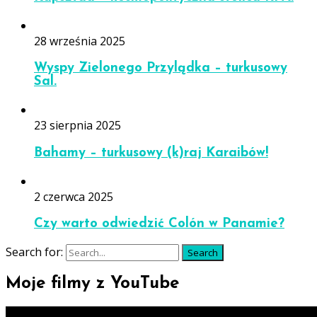
28 września 2025
Wyspy Zielonego Przylądka – turkusowy
Sal.
23 sierpnia 2025
Bahamy – turkusowy (k)raj Karaibów!
2 czerwca 2025
Czy warto odwiedzić Colón w Panamie?
Search for:
Search
Moje filmy z YouTube