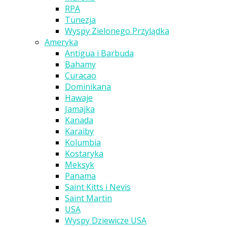
RPA
Tunezja
Wyspy Zielonego Przylądka
Ameryka
Antigua i Barbuda
Bahamy
Curacao
Dominikana
Hawaje
Jamajka
Kanada
Karaiby
Kolumbia
Kostaryka
Meksyk
Panama
Saint Kitts i Nevis
Saint Martin
USA
Wyspy Dziewicze USA