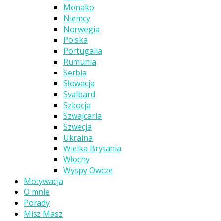
Monako
Niemcy
Norwegia
Polska
Portugalia
Rumunia
Serbia
Słowacja
Svalbard
Szkocja
Szwajcaria
Szwecja
Ukraina
Wielka Brytania
Włochy
Wyspy Owcze
Motywacja
O mnie
Porady
Misz Masz