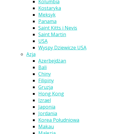
Kolumbia
Kostaryka
Meksyk
Panama
Saint Kitts i Nevis
Saint Martin
USA
Wyspy Dziewicze USA
Azja
Azerbejdżan
Bali
Chiny
Filipiny
Gruzja
Hong Kong
Izrael
Japonia
Jordania
Korea Południowa
Makau
Malezja