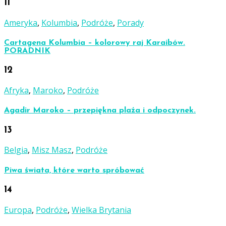
11
Ameryka
,
Kolumbia
,
Podróże
,
Porady
Cartagena Kolumbia – kolorowy raj Karaibów.
PORADNIK
12
Afryka
,
Maroko
,
Podróże
Agadir Maroko – przepiękna plaża i odpoczynek.
13
Belgia
,
Misz Masz
,
Podróże
Piwa świata, które warto spróbować
14
Europa
,
Podróże
,
Wielka Brytania