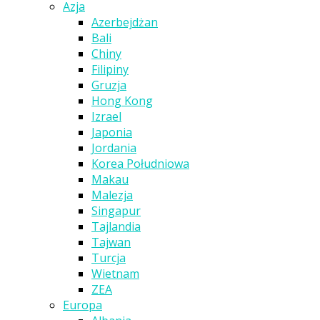
Azja
Azerbejdżan
Bali
Chiny
Filipiny
Gruzja
Hong Kong
Izrael
Japonia
Jordania
Korea Południowa
Makau
Malezja
Singapur
Tajlandia
Tajwan
Turcja
Wietnam
ZEA
Europa