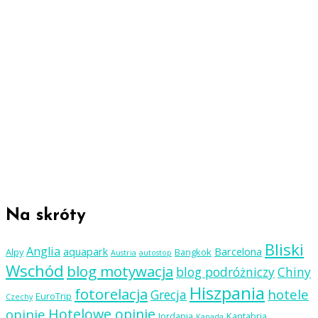
Na skróty
Bliski
Anglia
aquapark
Barcelona
Alpy
Bangkok
Austria
autostop
Wschód
blog motywacja
blog podróżniczy
Chiny
Hiszpania
fotorelacja
hotele
Grecja
EuroTrip
Czechy
Hotelowe opinie
opinie
Jordania
Kantabria
Kanada