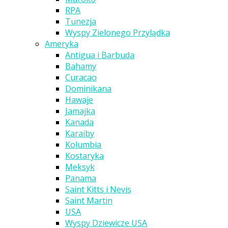
RPA
Tunezja
Wyspy Zielonego Przylądka
Ameryka
Antigua i Barbuda
Bahamy
Curacao
Dominikana
Hawaje
Jamajka
Kanada
Karaiby
Kolumbia
Kostaryka
Meksyk
Panama
Saint Kitts i Nevis
Saint Martin
USA
Wyspy Dziewicze USA