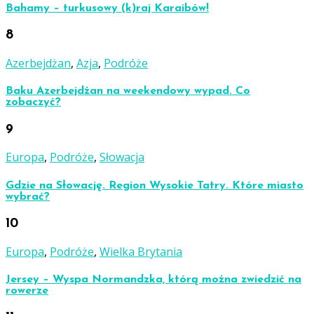
Bahamy – turkusowy (k)raj Karaibów!
8
Azerbejdżan
,
Azja
,
Podróże
Baku Azerbejdżan na weekendowy wypad. Co
zobaczyć?
9
Europa
,
Podróże
,
Słowacja
Gdzie na Słowację. Region Wysokie Tatry. Które miasto
wybrać?
10
Europa
,
Podróże
,
Wielka Brytania
Jersey – Wyspa Normandzka, którą można zwiedzić na
rowerze