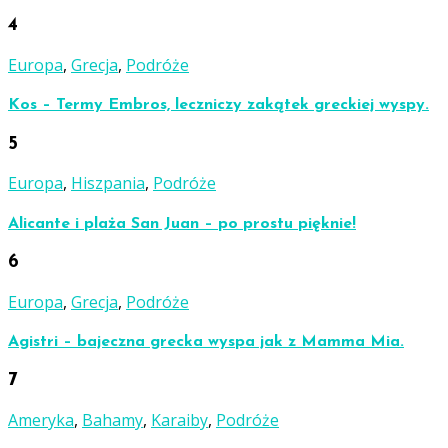
4
Europa
,
Grecja
,
Podróże
Kos – Termy Embros, leczniczy zakątek greckiej wyspy.
5
Europa
,
Hiszpania
,
Podróże
Alicante i plaża San Juan – po prostu pięknie!
6
Europa
,
Grecja
,
Podróże
Agistri – bajeczna grecka wyspa jak z Mamma Mia.
7
Ameryka
,
Bahamy
,
Karaiby
,
Podróże