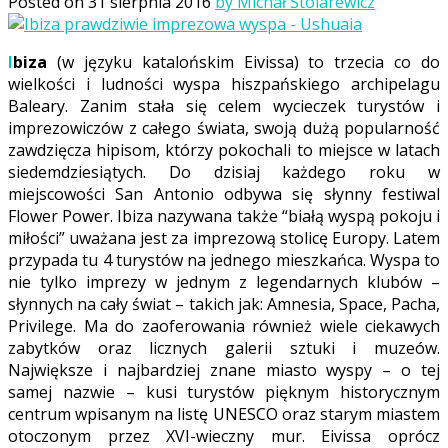
Posted on
31 sierpnia 2016
by Michał Stolarewicz
Ibiza
(w języku katalońskim Eivissa) to trzecia co do
wielkości i ludności wyspa hiszpańskiego archipelagu
Baleary. Zanim stała się celem wycieczek turystów i
imprezowiczów z całego świata, swoją dużą popularność
zawdzięcza hipisom, którzy pokochali to miejsce w latach
siedemdziesiątych. Do dzisiaj każdego roku w
miejscowości San Antonio odbywa się słynny festiwal
Flower Power. Ibiza nazywana także “białą wyspą pokoju i
miłości” uważana jest za imprezową stolicę Europy. Latem
przypada tu 4 turystów na jednego mieszkańca. Wyspa to
nie tylko imprezy w jednym z legendarnych klubów –
słynnych na cały świat – takich jak: Amnesia, Space, Pacha,
Privilege. Ma do zaoferowania również wiele ciekawych
zabytków oraz licznych galerii sztuki i muzeów.
Największe i najbardziej znane miasto wyspy – o tej
samej nazwie – kusi turystów pięknym historycznym
centrum wpisanym na listę UNESCO oraz starym miastem
otoczonym przez XVI-wieczny mur. Eivissa oprócz