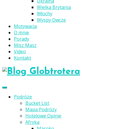
Ukraina
Wielka Brytania
Włochy
Wyspy Owcze
Motywacja
O mnie
Porady
Misz Masz
Video
Kontakt
Podróże
Bucket List
Mapa Podróży
Hotelowe Opinie
Afryka
Maroko