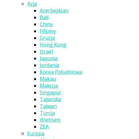
Azja
Azerbejdżan
Bali
Chiny
Filipiny
Gruzja
Hong Kong
Izrael
Japonia
Jordania
Korea Południowa
Makau
Malezja
Singapur
Tajlandia
Tajwan
Turcja
Wietnam
ZEA
Europa