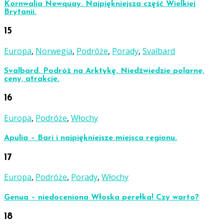
Kornwalia Newquay. Najpiękniejsza część Wielkiej
Brytanii.
15
Europa
,
Norwegia
,
Podróże
,
Porady
,
Svalbard
Svalbard. Podróż na Arktykę. Niedźwiedzie polarne,
ceny, atrakcje.
16
Europa
,
Podróże
,
Włochy
Apulia – Bari i najpiękniejsze miejsca regionu.
17
Europa
,
Podróże
,
Porady
,
Włochy
Genua – niedoceniona Włoska perełka! Czy warto?
18