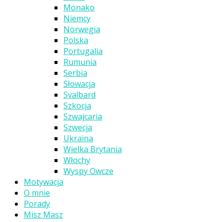
Monako
Niemcy
Norwegia
Polska
Portugalia
Rumunia
Serbia
Słowacja
Svalbard
Szkocja
Szwajcaria
Szwecja
Ukraina
Wielka Brytania
Włochy
Wyspy Owcze
Motywacja
O mnie
Porady
Misz Masz