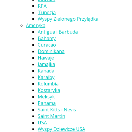
RPA
Tunezja
Wyspy Zielonego Przylądka
Ameryka
Antigua i Barbuda
Bahamy
Curacao
Dominikana
Hawaje
Jamajka
Kanada
Karaiby
Kolumbia
Kostaryka
Meksyk
Panama
Saint Kitts i Nevis
Saint Martin
USA
Wyspy Dziewicze USA