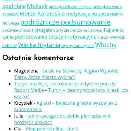
Meksyk
spełniają
meksyk ciekawe miejsca
meksyk co warto
Morze Karaibskie
motywacja do życia
zobaczyc
Niemcy
podróżnicze podsumowanie
Norwegia
Tajlandia
Portugalia
podświadomość
Stany Zjednoczone
Szkocja
teksty motywacyjne
tanie podróżowanie
Turcja
WAKACJE
Włochy
Wielka Brytania
KARAIBY
Wyspy Kanaryjskie
Ostatnie komentarze
Magdalena
-
Gdzie na Słowację. Region Wysokie
Tatry. Które miasto wybrać?
Turyn: atrakcje, czekolada i praktyczne porady -
Raport Media
-
Turyn – idealny włoski city break, czy
warto?
Krzysiek
-
Agistri – bajeczna grecka wyspa jak z
Mamma Mia.
Julia
-
Jak przyciągać do siebie pieniądze w 4
prostych krokach
Ola
-
Blog podróżnika… start!