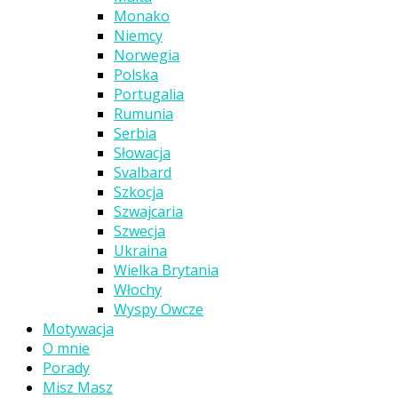
Monako
Niemcy
Norwegia
Polska
Portugalia
Rumunia
Serbia
Słowacja
Svalbard
Szkocja
Szwajcaria
Szwecja
Ukraina
Wielka Brytania
Włochy
Wyspy Owcze
Motywacja
O mnie
Porady
Misz Masz