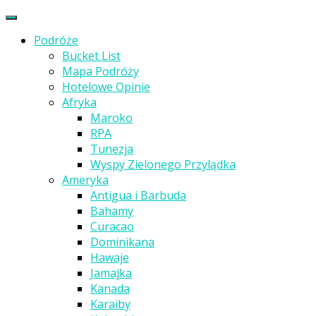
Podróże
Bucket List
Mapa Podróży
Hotelowe Opinie
Afryka
Maroko
RPA
Tunezja
Wyspy Zielonego Przylądka
Ameryka
Antigua i Barbuda
Bahamy
Curacao
Dominikana
Hawaje
Jamajka
Kanada
Karaiby