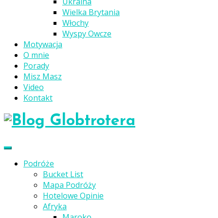
Ukraina
Wielka Brytania
Włochy
Wyspy Owcze
Motywacja
O mnie
Porady
Misz Masz
Video
Kontakt
Podróże
Bucket List
Mapa Podróży
Hotelowe Opinie
Afryka
Maroko