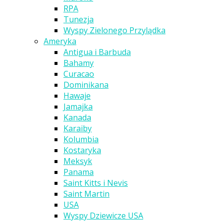
RPA
Tunezja
Wyspy Zielonego Przylądka
Ameryka
Antigua i Barbuda
Bahamy
Curacao
Dominikana
Hawaje
Jamajka
Kanada
Karaiby
Kolumbia
Kostaryka
Meksyk
Panama
Saint Kitts i Nevis
Saint Martin
USA
Wyspy Dziewicze USA