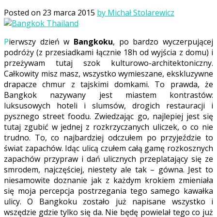
Posted on
23 marca 2015
by Michał Stolarewicz
Pierwszy dzień w
Bangkoku
, po bardzo wyczerpującej
podróży (z przesiadkami łącznie 18h od wyjścia z domu) i
przeżywam tutaj szok kulturowo-architektoniczny.
Całkowity misz masz, wszystko wymieszane, ekskluzywne
drapacze chmur z tajskimi domkami. To prawda, że
Bangkok nazywany jest miastem kontrastów:
luksusowych hoteli i slumsów, drogich restauracji i
pysznego street foodu. Zwiedzając go, najlepiej jest się
tutaj zgubić w jednej z rozkrzyczanych uliczek, o co nie
trudno. To, co najbardziej odczułem po przyjeździe to
świat zapachów. Idąc ulicą czułem całą gamę rozkosznych
zapachów przypraw i dań ulicznych przeplatający się ze
smrodem, najczęściej, niestety ale tak – gówna. Jest to
niesamowite doznanie jak z każdym krokiem zmieniała
się moja percepcja postrzegania tego samego kawałka
ulicy. O Bangkoku zostało już napisane wszystko i
wszędzie gdzie tylko się da. Nie będę powielał tego co już