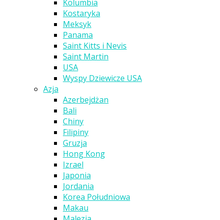
Kolumbia
Kostaryka
Meksyk
Panama
Saint Kitts i Nevis
Saint Martin
USA
Wyspy Dziewicze USA
Azja
Azerbejdżan
Bali
Chiny
Filipiny
Gruzja
Hong Kong
Izrael
Japonia
Jordania
Korea Południowa
Makau
Malezja