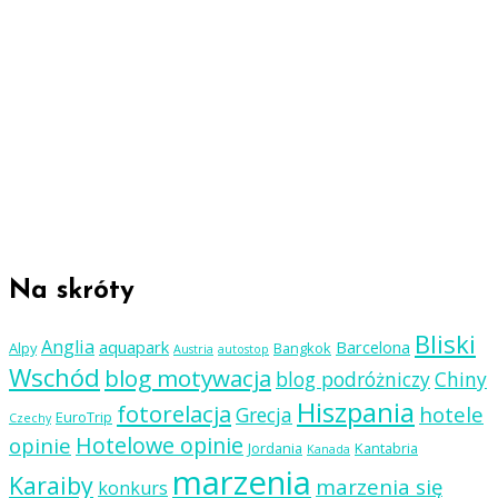
Na skróty
Bliski
Anglia
aquapark
Barcelona
Alpy
Bangkok
Austria
autostop
Wschód
blog motywacja
blog podróżniczy
Chiny
Hiszpania
fotorelacja
hotele
Grecja
EuroTrip
Czechy
Hotelowe opinie
opinie
Jordania
Kantabria
Kanada
marzenia
Karaiby
marzenia się
konkurs