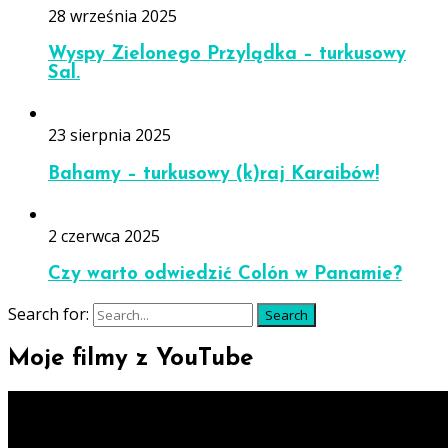
28 września 2025
Wyspy Zielonego Przylądka – turkusowy
Sal.
23 sierpnia 2025
Bahamy – turkusowy (k)raj Karaibów!
2 czerwca 2025
Czy warto odwiedzić Colón w Panamie?
Search for:
Search
Moje filmy z YouTube