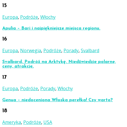
15
Europa
,
Podróże
,
Włochy
Apulia – Bari i najpiękniejsze miejsca regionu.
16
Europa
,
Norwegia
,
Podróże
,
Porady
,
Svalbard
Svalbard. Podróż na Arktykę. Niedźwiedzie polarne,
ceny, atrakcje.
17
Europa
,
Podróże
,
Porady
,
Włochy
Genua – niedoceniona Włoska perełka! Czy warto?
18
Ameryka
,
Podróże
,
USA