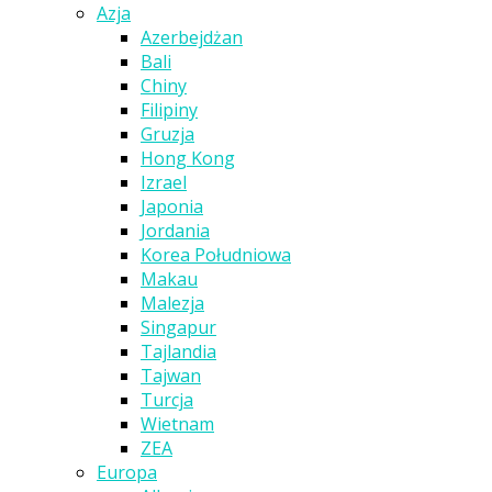
Azja
Azerbejdżan
Bali
Chiny
Filipiny
Gruzja
Hong Kong
Izrael
Japonia
Jordania
Korea Południowa
Makau
Malezja
Singapur
Tajlandia
Tajwan
Turcja
Wietnam
ZEA
Europa