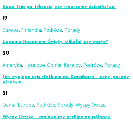
Road Trip po Teksasie, czyli marzenie dzieciństwa.
19
Europa
,
Finlandia
,
Podróże
,
Porady
Laponia Rovaniemi Święty Mikołaj, czy warto?
20
Ameryka
,
Hotelowe Opinie
,
Karaiby
,
Podróże
,
Porady
Jak wygląda rejs statkiem po Karaibach – ceny, porady,
atrakcje.
21
Dania
,
Europa
,
Podróże
,
Porady
,
Wyspy Owcze
Wyspy Owcze – malowniczy archipelag północy.