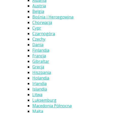
Albania
Austria
Belgia
Bośnia i Hercegowina
Chorwacja
Cypr
Czarnogóra
Czechy
Dania
Finlandia
Francja
Gibraltar
Grecja
Hiszpania
Holandia
Irlandia
Islandia
Litwa
Luksemburg
Macedonia Północna
Malta