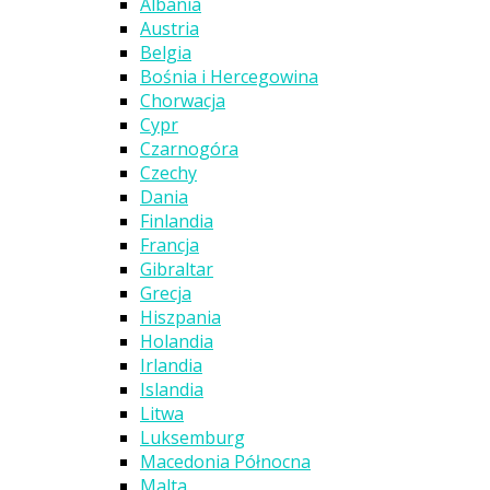
Albania
Austria
Belgia
Bośnia i Hercegowina
Chorwacja
Cypr
Czarnogóra
Czechy
Dania
Finlandia
Francja
Gibraltar
Grecja
Hiszpania
Holandia
Irlandia
Islandia
Litwa
Luksemburg
Macedonia Północna
Malta