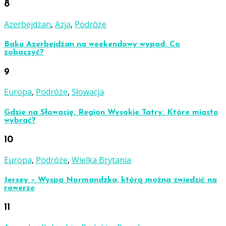
8
Azerbejdżan
,
Azja
,
Podróże
Baku Azerbejdżan na weekendowy wypad. Co
zobaczyć?
9
Europa
,
Podróże
,
Słowacja
Gdzie na Słowację. Region Wysokie Tatry. Które miasto
wybrać?
10
Europa
,
Podróże
,
Wielka Brytania
Jersey – Wyspa Normandzka, którą można zwiedzić na
rowerze
11