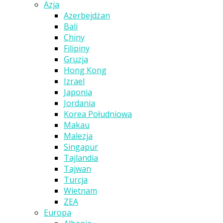
Azja
Azerbejdżan
Bali
Chiny
Filipiny
Gruzja
Hong Kong
Izrael
Japonia
Jordania
Korea Południowa
Makau
Malezja
Singapur
Tajlandia
Tajwan
Turcja
Wietnam
ZEA
Europa