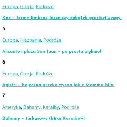
Europa
,
Grecja
,
Podróże
Kos – Termy Embros, leczniczy zakątek greckiej wyspy.
5
Europa
,
Hiszpania
,
Podróże
Alicante i plaża San Juan – po prostu pięknie!
6
Europa
,
Grecja
,
Podróże
Agistri – bajeczna grecka wyspa jak z Mamma Mia.
7
Ameryka
,
Bahamy
,
Karaiby
,
Podróże
Bahamy – turkusowy (k)raj Karaibów!