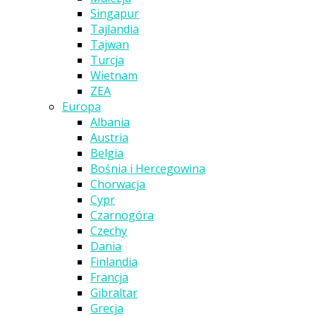
Singapur
Tajlandia
Tajwan
Turcja
Wietnam
ZEA
Europa
Albania
Austria
Belgia
Bośnia i Hercegowina
Chorwacja
Cypr
Czarnogóra
Czechy
Dania
Finlandia
Francja
Gibraltar
Grecja