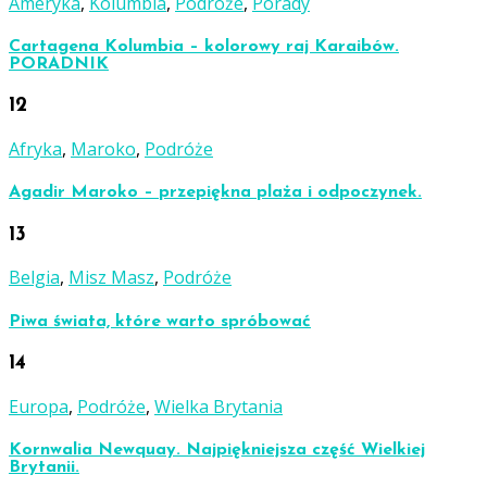
Ameryka
,
Kolumbia
,
Podróże
,
Porady
Cartagena Kolumbia – kolorowy raj Karaibów.
PORADNIK
12
Afryka
,
Maroko
,
Podróże
Agadir Maroko – przepiękna plaża i odpoczynek.
13
Belgia
,
Misz Masz
,
Podróże
Piwa świata, które warto spróbować
14
Europa
,
Podróże
,
Wielka Brytania
Kornwalia Newquay. Najpiękniejsza część Wielkiej
Brytanii.