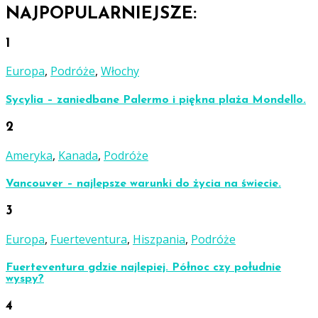
NAJPOPULARNIEJSZE:
1
Europa
,
Podróże
,
Włochy
Sycylia – zaniedbane Palermo i piękna plaża Mondello.
2
Ameryka
,
Kanada
,
Podróże
Vancouver – najlepsze warunki do życia na świecie.
3
Europa
,
Fuerteventura
,
Hiszpania
,
Podróże
Fuerteventura gdzie najlepiej. Północ czy południe
wyspy?
4