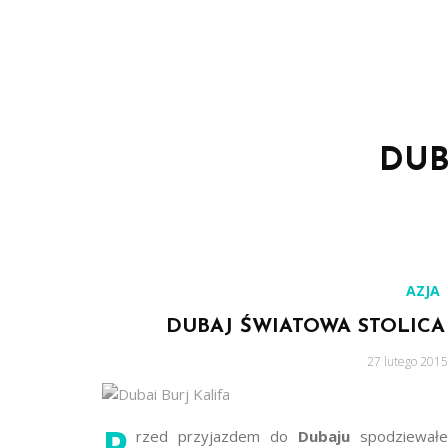
DUB
AZJA
DUBAJ ŚWIATOWA STOLICA 
Posted
27 lutego 2015
on
P
rzed przyjazdem do
Dubaju
spodziewałe