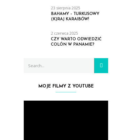
23 sierpnia 2025
BAHAMY – TURKUSOWY
(K)RAJ KARAIBÓW!
2 czerwca 2025
CZY WARTO ODWIEDZIĆ
COLÓN W PANAMIE?
Search
SEARCH
for:
MOJE FILMY Z YOUTUBE