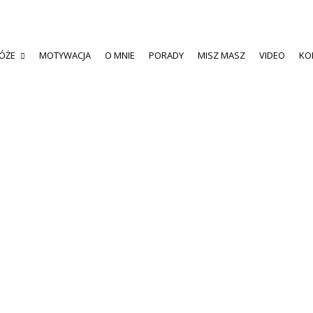
ÓŻE
MOTYWACJA
O MNIE
PORADY
MISZ MASZ
VIDEO
KO