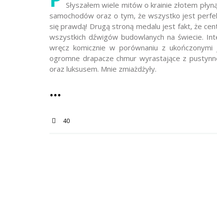
Słyszałem wiele mitów o krainie złotem płyn
samochodów oraz o tym, że wszystko jest perfek
się prawdą! Drugą stroną medalu jest fakt, że cen
wszystkich dźwigów budowlanych na świecie. Int
wręcz komicznie w porównaniu z ukończonymi j
ogromne drapacze chmur wyrastające z pustynne
oraz luksusem. Mnie zmiażdżyły.
40