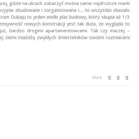
ącej, gdzie na ulicach zobaczyć można same najdroższe marki
cyjnie zbudowane i zorganizowane i…. to wszystko okazało
trum Dubaju to jeden wielki plac budowy, który skupia aż 1/3
ensywność nowych konstrukcji jest tak duża, że wygląda to
uż, bardzo drogimi apartamentowcami. Tak czy inaczej –
j ziemi miażdżą zwykłych śmiertelników swoimi rozmiarami
Share