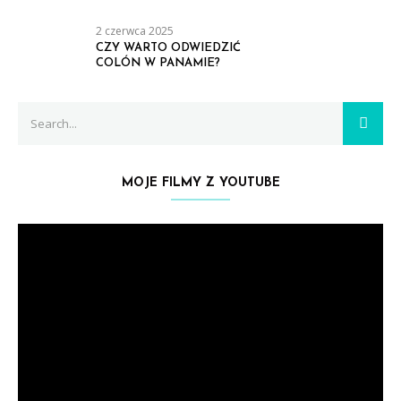
2 czerwca 2025
CZY WARTO ODWIEDZIĆ
COLÓN W PANAMIE?
Search
SEAR
for:
MOJE FILMY Z YOUTUBE