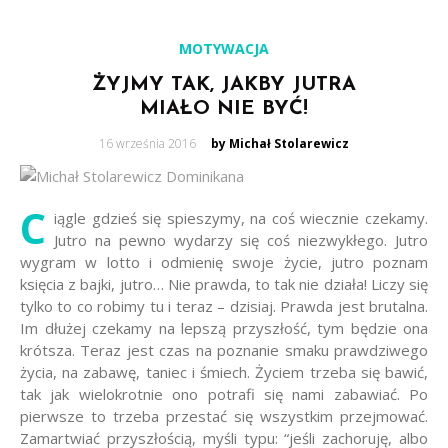
MOTYWACJA
ŻYJMY TAK, JAKBY JUTRA
MIAŁO NIE BYĆ!
Posted
16 września 2016
by Michał Stolarewicz
on
C
iągle gdzieś się spieszymy, na coś wiecznie czekamy.
Jutro na pewno wydarzy się coś niezwykłego. Jutro
wygram w lotto i odmienię swoje życie, jutro poznam
księcia z bajki, jutro… Nie prawda, to tak nie działa! Liczy się
tylko to co robimy tu i teraz – dzisiaj. Prawda jest brutalna.
Im dłużej czekamy na lepszą przyszłość, tym będzie ona
krótsza. Teraz jest czas na poznanie smaku prawdziwego
życia, na zabawę, taniec i śmiech. Życiem trzeba się bawić,
tak jak wielokrotnie ono potrafi się nami zabawiać. Po
pierwsze to trzeba przestać się wszystkim przejmować.
Zamartwiać przyszłością, myśli typu: “jeśli zachoruję, albo