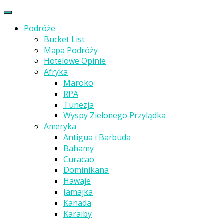
Podróże
Bucket List
Mapa Podróży
Hotelowe Opinie
Afryka
Maroko
RPA
Tunezja
Wyspy Zielonego Przylądka
Ameryka
Antigua i Barbuda
Bahamy
Curacao
Dominikana
Hawaje
Jamajka
Kanada
Karaiby