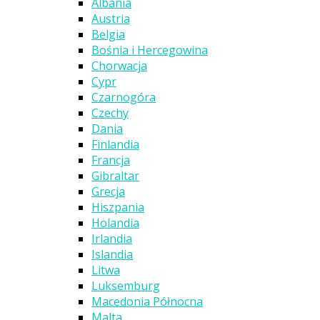
Albania
Austria
Belgia
Bośnia i Hercegowina
Chorwacja
Cypr
Czarnogóra
Czechy
Dania
Finlandia
Francja
Gibraltar
Grecja
Hiszpania
Holandia
Irlandia
Islandia
Litwa
Luksemburg
Macedonia Północna
Malta