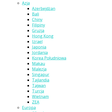
Azja
Azerbejdżan
Bali
Chiny
Filipiny
Gruzja
Hong Kong
Izrael
Japonia
Jordania
Korea Południowa
Makau
Malezja
Singapur
Tajlandia
Tajwan
Turcja
Wietnam
ZEA
Europa