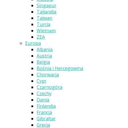
Singapur
Tajlandia
Tajwan
Turcja
Wietnam
ZEA
Europa
Albania
Austria
Belgia
Bośnia i Hercegowina
Chorwacja
Cypr
Czarnogóra
Czechy
Dania
Finlandia
Francja
Gibraltar
Grecja