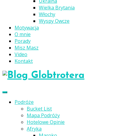
Ukraina
Wielka Brytania
Włochy
Wyspy Owcze
Motywacja
O mnie
Porady
Misz Masz
Video
Kontakt
Podróże
Bucket List
Mapa Podróży
Hotelowe Opinie
Afryka
Maroko