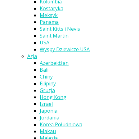
Kolumbia
Kostaryka
Meksyk
Panama
Saint Kitts i Nevis
Saint Martin
USA
Wyspy Dziewicze USA
Azja
Azerbejdżan
Bali
Chiny
Filipiny
Gruzja
Hong Kong
Izrael
Japonia
Jordania
Korea Południowa
Makau
Malezja