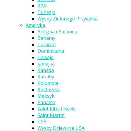
RPA
Tunezja
Wyspy Zielonego Przylądka
Ameryka
Antigua i Barbuda
Bahamy
Curacao
Dominikana
Hawaje
Jamajka
Kanada
Karaiby
Kolumbia
Kostaryka
Meksyk
Panama
Saint Kitts i Nevis
Saint Martin
USA
Wyspy Dziewicze USA