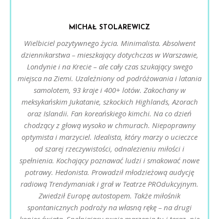
MICHAŁ STOLAREWICZ
Wielbiciel pozytywnego życia. Minimalista. Absolwent
dziennikarstwa – mieszkający dotychczas w Warszawie,
Londynie i na Krecie – ale cały czas szukający swego
miejsca na Ziemi. Uzależniony od podróżowania i latania
samolotem, 93 kraje i 400+ lotów. Zakochany w
meksykańskim Jukatanie, szkockich Highlands, Azorach
oraz Islandii. Fan koreańskiego kimchi. Na co dzień
chodzący z głową wysoko w chmurach. Niepoprawny
optymista i marzyciel. Idealista, który marzy o ucieczce
od szarej rzeczywistości, odnalezieniu miłości i
spełnienia. Kochający poznawać ludzi i smakować nowe
potrawy. Hedonista. Prowadził młodzieżową audycję
radiową Trendymaniak i grał w Teatrze PROdukcyjnym.
Zwiedził Europę autostopem. Także miłośnik
spontanicznych podroży na własną rękę – na drugi
koniec świata. Spełniający swoje marzenia tu i teraz, nie