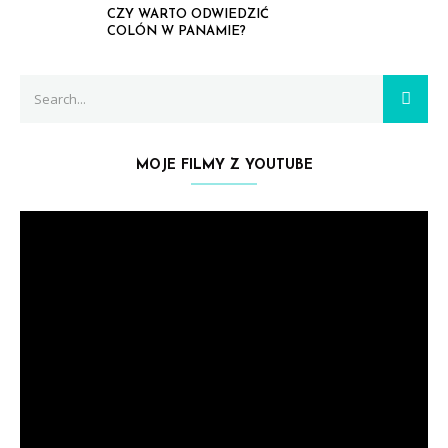
CZY WARTO ODWIEDZIĆ
COLÓN W PANAMIE?
Search
SEAR
for:
MOJE FILMY Z YOUTUBE