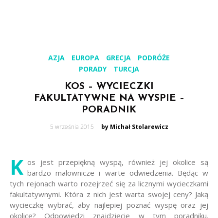
AZJA
EUROPA
GRECJA
PODRÓŻE
PORADY
TURCJA
KOS – WYCIECZKI
FAKULTATYWNE NA WYSPIE –
PORADNIK
Posted
5 września 2015
by Michał Stolarewicz
on
K
os jest przepiękną wyspą, również jej okolice są
bardzo malownicze i warte odwiedzenia. Będąc w
tych rejonach warto rozejrzeć się za licznymi wycieczkami
fakultatywnymi. Która z nich jest warta swojej ceny? Jaką
wycieczkę wybrać, aby najlepiej poznać wyspę oraz jej
okolice? Odpowiedzi znajdziecie w tym poradniku.