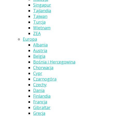
Singapur
Tajlandia
Tajwan
Turcja
Wietnam
ZEA
Europa
Albania
Austria
Belgia
Bośnia i Hercegowina
Chorwacja
Cypr
Czarnogóra
Czechy
Dania
Finlandia
Francja
Gibraltar
Grecja