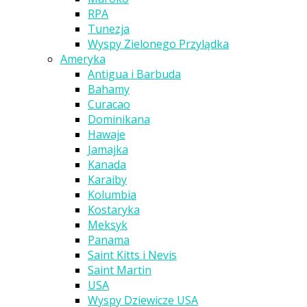
RPA
Tunezja
Wyspy Zielonego Przylądka
Ameryka
Antigua i Barbuda
Bahamy
Curacao
Dominikana
Hawaje
Jamajka
Kanada
Karaiby
Kolumbia
Kostaryka
Meksyk
Panama
Saint Kitts i Nevis
Saint Martin
USA
Wyspy Dziewicze USA