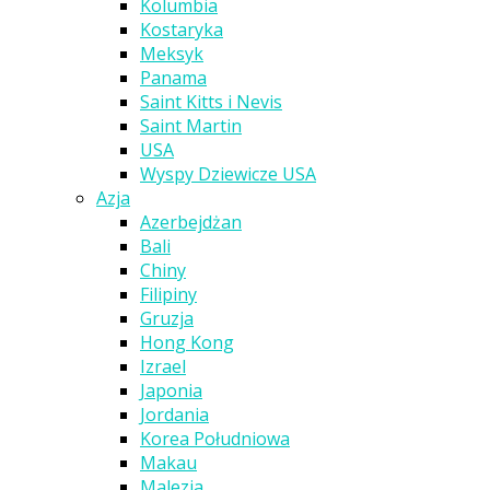
Kolumbia
Kostaryka
Meksyk
Panama
Saint Kitts i Nevis
Saint Martin
USA
Wyspy Dziewicze USA
Azja
Azerbejdżan
Bali
Chiny
Filipiny
Gruzja
Hong Kong
Izrael
Japonia
Jordania
Korea Południowa
Makau
Malezja