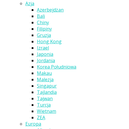
Azja
Azerbejdżan
Bali
Chiny
Filipiny
Gruzja
Hong Kong
Izrael
Japonia
Jordania
Korea Południowa
Makau
Malezja
Singapur
Tajlandia
Tajwan
Turcja
Wietnam
ZEA
Europa