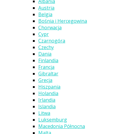
Albania
Austria
Belgia
Bośnia i Hercegowina
Chorwacja
Cypr
Czarnogóra
Czechy
Dania
Finlandia
Francja
Gibraltar
Grecja
Hiszpania
Holandia
Irlandia
Islandia
Litwa
Luksemburg
Macedonia Północna
Malta