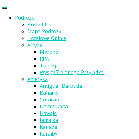
Podróże
Bucket List
Mapa Podróży
Hotelowe Opinie
Afryka
Maroko
RPA
Tunezja
Wyspy Zielonego Przylądka
Ameryka
Antigua i Barbuda
Bahamy
Curacao
Dominikana
Hawaje
Jamajka
Kanada
Karaiby