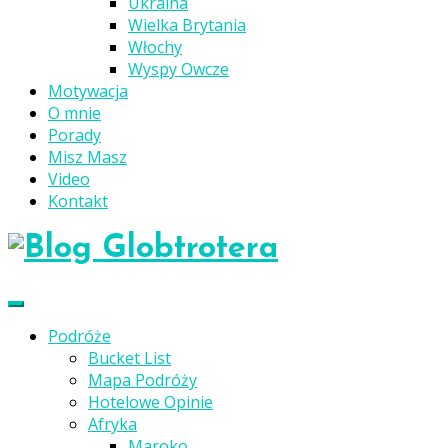
Ukraina
Wielka Brytania
Włochy
Wyspy Owcze
Motywacja
O mnie
Porady
Misz Masz
Video
Kontakt
Podróże
Bucket List
Mapa Podróży
Hotelowe Opinie
Afryka
Maroko