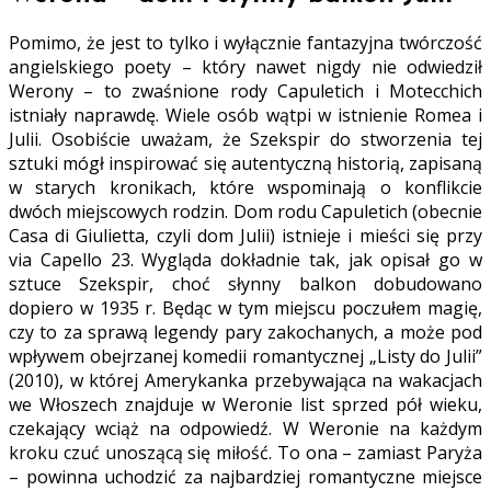
Pomimo, że jest to tylko i wyłącznie fantazyjna twórczość
angielskiego poety – który nawet nigdy nie odwiedził
Werony – to zwaśnione rody Capuletich i Motecchich
istniały naprawdę. Wiele osób wątpi w istnienie Romea i
Julii. Osobiście uważam, że Szekspir do stworzenia tej
sztuki mógł inspirować się autentyczną historią, zapisaną
w starych kronikach, które wspominają o konflikcie
dwóch miejscowych rodzin. Dom rodu Capuletich (obecnie
Casa di Giulietta, czyli dom Julii) istnieje i mieści się przy
via Capello 23. Wygląda dokładnie tak, jak opisał go w
sztuce Szekspir, choć słynny balkon dobudowano
dopiero w 1935 r. Będąc w tym miejscu poczułem magię,
czy to za sprawą legendy pary zakochanych, a może pod
wpływem obejrzanej komedii romantycznej „Listy do Julii”
(2010), w której Amerykanka przebywająca na wakacjach
we Włoszech znajduje w Weronie list sprzed pół wieku,
czekający wciąż na odpowiedź. W Weronie na każdym
kroku czuć unoszącą się miłość. To ona – zamiast Paryża
– powinna uchodzić za najbardziej romantyczne miejsce