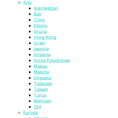
Azja
Azerbejdżan
Bali
Chiny
Filipiny
Gruzja
Hong Kong
Izrael
Japonia
Jordania
Korea Południowa
Makau
Malezja
Singapur
Tajlandia
Tajwan
Turcja
Wietnam
ZEA
Europa