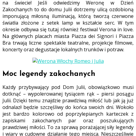
na świecie! Jeśli odwiedzimy Weronę w Dzień
Zakochanych to do domu Julii dotrzemy ulicą ozdobioną
imponującą miłosną iluminacją, którą tworzą czerwone
światła złożone z setek lamp w kształcie serc. W tym
okresie odbywa się tutaj również festiwal Verona in love.
Na głównych placach miasta Piazza dei Signori i Piazza
Bra trwają liczne spektakle teatralne, projekcje filmowe,
koncerty oraz degustacje lokalnych trunków i potraw.
Moc legendy zakochanych
Każdy przybywający pod Dom Julii, obowiązkowo musi
dotknąć – wypolerowanej tysiącem rąk – piersi posągu
Julii. Dzięki temu znajdzie prawdziwą miłość lub jak ją już
odnalazł będzie szczęśliwy do końca swoich dni. Wokoło
jest bardzo kolorowo od poprzylepianych karteczek z
zapiskami zakochanych par oraz poszukujących
prawdziwej miłości. To za sprawą porażającej siły legendy
i wiary w cudowne działanie tego miejsca. Nieszczęśliwie