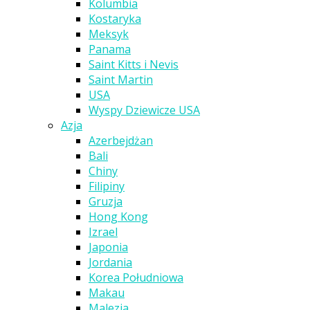
Kolumbia
Kostaryka
Meksyk
Panama
Saint Kitts i Nevis
Saint Martin
USA
Wyspy Dziewicze USA
Azja
Azerbejdżan
Bali
Chiny
Filipiny
Gruzja
Hong Kong
Izrael
Japonia
Jordania
Korea Południowa
Makau
Malezja