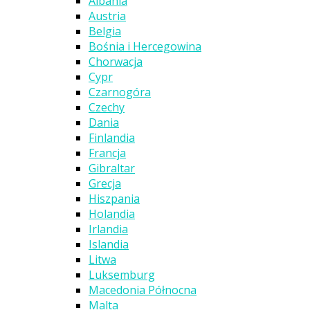
Albania
Austria
Belgia
Bośnia i Hercegowina
Chorwacja
Cypr
Czarnogóra
Czechy
Dania
Finlandia
Francja
Gibraltar
Grecja
Hiszpania
Holandia
Irlandia
Islandia
Litwa
Luksemburg
Macedonia Północna
Malta