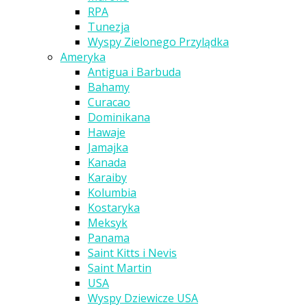
RPA
Tunezja
Wyspy Zielonego Przylądka
Ameryka
Antigua i Barbuda
Bahamy
Curacao
Dominikana
Hawaje
Jamajka
Kanada
Karaiby
Kolumbia
Kostaryka
Meksyk
Panama
Saint Kitts i Nevis
Saint Martin
USA
Wyspy Dziewicze USA