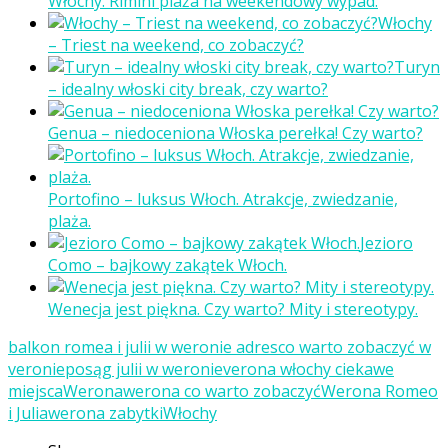
Włochy. Rimini plaża na weekendowy wypad.
Włochy
– Triest na weekend, co zobaczyć?
Turyn
– idealny włoski city break, czy warto?
Genua – niedoceniona Włoska perełka! Czy warto?
Portofino – luksus Włoch. Atrakcje, zwiedzanie,
plaża.
Jezioro
Como – bajkowy zakątek Włoch.
Wenecja jest piękna. Czy warto? Mity i stereotypy.
balkon romea i julii w weronie adres
co warto zobaczyć w
veronie
posąg julii w weronie
verona włochy ciekawe
miejsca
Werona
werona co warto zobaczyć
Werona Romeo
i Julia
werona zabytki
Włochy