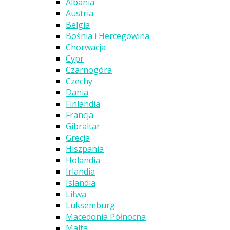
Albania
Austria
Belgia
Bośnia i Hercegowina
Chorwacja
Cypr
Czarnogóra
Czechy
Dania
Finlandia
Francja
Gibraltar
Grecja
Hiszpania
Holandia
Irlandia
Islandia
Litwa
Luksemburg
Macedonia Północna
Malta