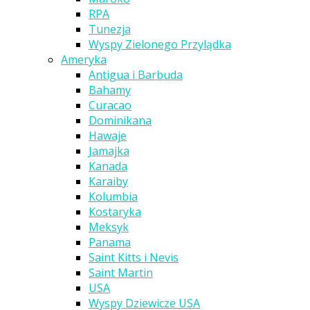
RPA
Tunezja
Wyspy Zielonego Przylądka
Ameryka
Antigua i Barbuda
Bahamy
Curacao
Dominikana
Hawaje
Jamajka
Kanada
Karaiby
Kolumbia
Kostaryka
Meksyk
Panama
Saint Kitts i Nevis
Saint Martin
USA
Wyspy Dziewicze USA