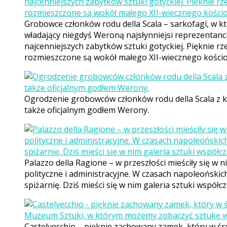
Grobowce członków rodu della Scala – sarkofagi, w k
władający niegdyś Weroną najsłynniejsi reprezentanci 
najcenniejszych zabytków sztuki gotyckiej. Pięknie 
rozmieszczone są wokół małego XII-wiecznego kościoł
Ogrodzenie grobowców członków rodu della Scala z k
także oficjalnym godłem Werony.
Palazzo della Ragione – w przeszłości mieściły się w n
polityczne i administracyjne. W czasach napoleoński
spiżarnię. Dziś mieści się w nim galeria sztuki współcz
Castelvecchio – pięknie zachowany zamek, który w śred