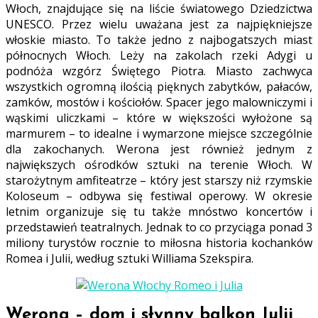
Włoch, znajdujące się na liście światowego Dziedzictwa
UNESCO. Przez wielu uważana jest za najpiękniejsze
włoskie miasto. To także jedno z najbogatszych miast
północnych Włoch. Leży na zakolach rzeki Adygi u
podnóża wzgórz Świętego Piotra. Miasto zachwyca
wszystkich ogromną ilością pięknych zabytków, pałaców,
zamków, mostów i kościołów. Spacer jego malowniczymi i
wąskimi uliczkami – które w większości wyłożone są
marmurem – to idealne i wymarzone miejsce szczególnie
dla zakochanych. Werona jest również jednym z
największych ośrodków sztuki na terenie Włoch. W
starożytnym amfiteatrze – który jest starszy niż rzymskie
Koloseum – odbywa się festiwal operowy. W okresie
letnim organizuje się tu także mnóstwo koncertów i
przedstawień teatralnych. Jednak to co przyciąga ponad 3
miliony turystów rocznie to miłosna historia kochanków
Romea i Julii, według sztuki Williama Szekspira.
Werona – dom i słynny balkon Julii