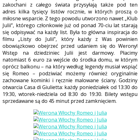
zakochani z całego świata przysyłają także pod ten
adres kilka tysięcy listów rocznie, w których proszą o
miłosne wsparcie. Z tego powodu utworzono nawet „Klub
Julii”, którego członkowie już od ponad 70-ciu lat starają
się odpisywać na każdy list. Była to główna inspiracja do
filmu „Listy do Julii”, który każdy z Was powinien
obowiązkowo obejrzeć przed udaniem się do Werony!
Wstęp na dziedziniec Julii jest darmowy. Płacimy
natomiast 6 euro za wejście do środka domu, w którym
oprócz balkonu – na który według legendy musiał wspiąć
się Romeo – podziwiać możemy również oryginalnie
zachowane kominki i ręcznie malowane ściany. Godziny
otwarcia Casa di Giulietta: każdy poniedziałek od 13:30 do
19:30, wtorek-niedziela od 8:30 do 19:30. Bilety wstępu
sprzedawane są do 45 minut przed zamknięciem.