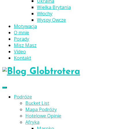
Ukraina
Wielka Brytania
Włochy
Wyspy Owcze
Motywacja
O mnie
Porady
Misz Masz
Video
Kontakt
Podróże
Bucket List
Mapa Podróży
Hotelowe Opinie
Afryka
Maroko