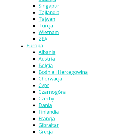
Singapur
Tajlandia
Tajwan
Turcja
Wietnam
ZEA
Europa
Albania
Austria
Belgia
Bośnia i Hercegowina
Chorwacja
Cypr
Czarnogóra
Czechy
Dania
Finlandia
Francja
Gibraltar
Grecja