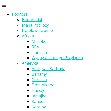
Podróże
Bucket List
Mapa Podróży
Hotelowe Opinie
Afryka
Maroko
RPA
Tunezja
Wyspy Zielonego Przylądka
Ameryka
Antigua i Barbuda
Bahamy
Curacao
Dominikana
Hawaje
Jamajka
Kanada
Karaiby