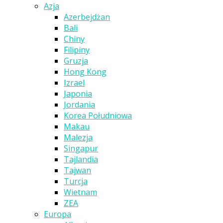
Azja
Azerbejdżan
Bali
Chiny
Filipiny
Gruzja
Hong Kong
Izrael
Japonia
Jordania
Korea Południowa
Makau
Malezja
Singapur
Tajlandia
Tajwan
Turcja
Wietnam
ZEA
Europa