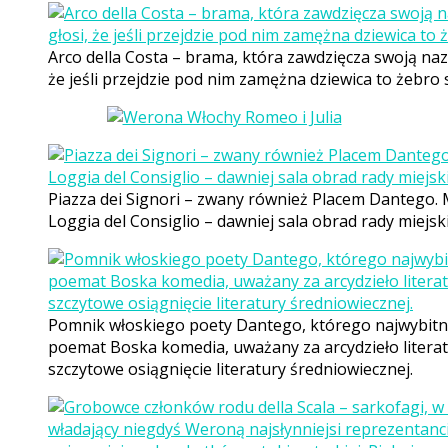
Arco della Costa – brama, która zawdzięcza swoją naz
że jeśli przejdzie pod nim zamężna dziewica to żebro s
Piazza dei Signori – zwany również Placem Dantego. M
Loggia del Consiglio – dawniej sala obrad rady miej
Pomnik włoskiego poety Dantego, którego najwybitni
poemat Boska komedia, uważany za arcydzieło literat
szczytowe osiągnięcie literatury średniowiecznej.