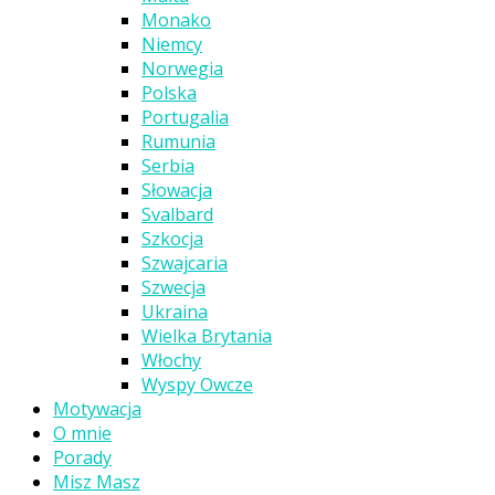
Monako
Niemcy
Norwegia
Polska
Portugalia
Rumunia
Serbia
Słowacja
Svalbard
Szkocja
Szwajcaria
Szwecja
Ukraina
Wielka Brytania
Włochy
Wyspy Owcze
Motywacja
O mnie
Porady
Misz Masz