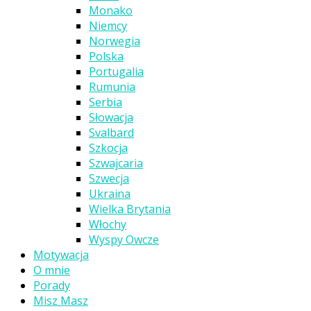
Monako
Niemcy
Norwegia
Polska
Portugalia
Rumunia
Serbia
Słowacja
Svalbard
Szkocja
Szwajcaria
Szwecja
Ukraina
Wielka Brytania
Włochy
Wyspy Owcze
Motywacja
O mnie
Porady
Misz Masz